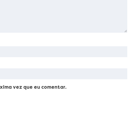
xima vez que eu comentar.
ellus, luctus nec ullamcorper mattis, pulvinar dapibus leo.