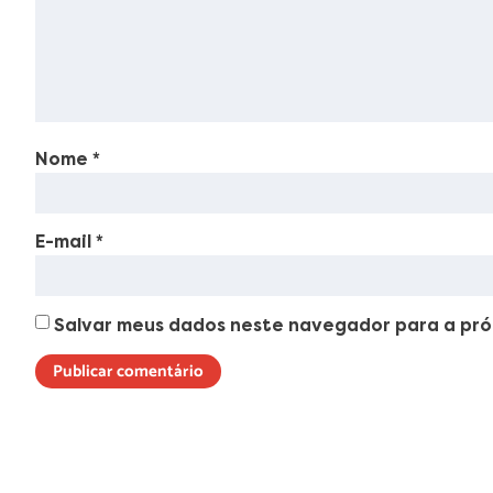
Nome
*
E-mail
*
Salvar meus dados neste navegador para a pró
Lorem ipsum dolor sit amet, consectetur adipiscing elit. Ut elit t