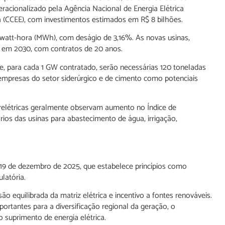
racionalizado pela Agência Nacional de Energia Elétrica
a (CCEE), com investimentos estimados em R$ 8 bilhões.
watt-hora (MWh), com deságio de 3,16%. As novas usinas,
ão em 2030, com contratos de 20 anos.
ue, para cada 1 GW contratado, serão necessárias 120 toneladas
 empresas do setor siderúrgico e de cimento como potenciais
relétricas geralmente observam aumento no Índice de
ios das usinas para abastecimento de água, irrigação,
 19 de dezembro de 2025, que estabelece princípios como
ulatória.
o equilibrada da matriz elétrica e incentivo a fontes renováveis.
rtantes para a diversificação regional da geração, o
o suprimento de energia elétrica.