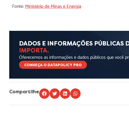
Fonte:
Ministério de Minas e Energia
DADOS E INFORMAÇÕES PÚBLICAS 
IMPORTA.
Oferecemos as informações e dados públicos que você pre
CONHEÇA O DATAPOLICY PRO
Compartilhe
Lorem ipsum dolor sit amet, consectetur adipiscing elit. Ut elit t