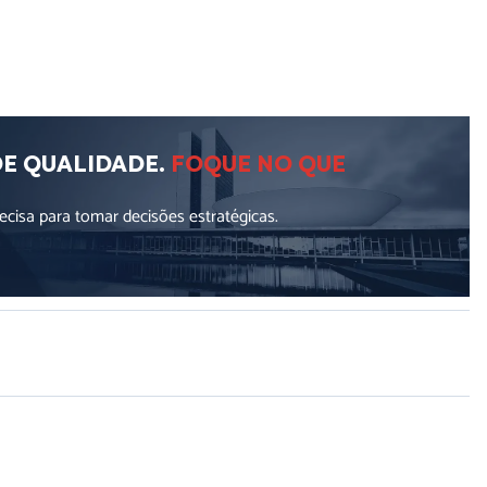
DE QUALIDADE.
FOQUE NO QUE
cisa para tomar decisões estratégicas.
ellus, luctus nec ullamcorper mattis, pulvinar dapibus leo.