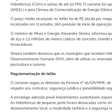
Hidrelétricas (CGHs) e usinas de até 50 MW. O certame foi ope
(ANEEL) e pela Câmara de Comercialização de Energia Elétric
O preço médio alcançado no leilão foi de R$ 392,84 por mega
localizadas em 13 estados, têm previsão de início de operaç
O ministro de Minas e Energia, Alexandre Silveira, informou q
de aço e 2,5 milhões de metros cúbicos de concreto, citando
fornecedoras.
Silveira também destacou que os municípios que recebem hid
Desenvolvimento Humano (IDH), além de utilizar os reservatór
piscicultura e turismo.
Regulamentação do leilão
O certame seguiu as diretrizes da Portaria nº 95/GM/MME, de
respeito aos contratos, segurança jurídica e previsibilidade reg
A estratégia adotada prevê investimentos sustentáveis, expansã
As hidrelétricas de pequeno porte foram destacadas como impo
desenvolvimento local, a modicidade tarifária e a segurança n