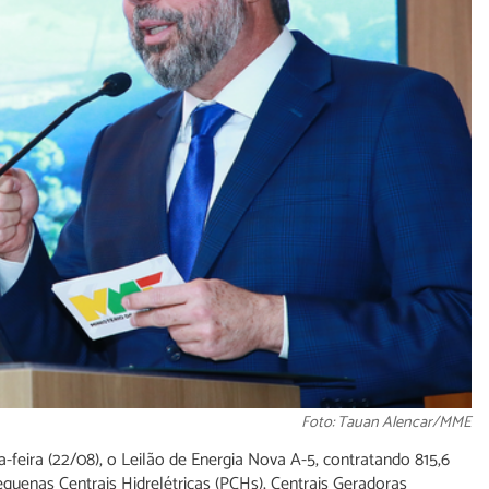
Foto: Tauan Alencar/MME
a-feira (22/08), o Leilão de Energia Nova A-5, contratando 815,6
equenas Centrais Hidrelétricas (PCHs), Centrais Geradoras