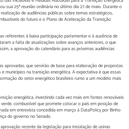
das Iniciativas e Medidas Adotadas para a Transição Energética
ou sua 25ª reunião ordinária no último dia 27 de maio. Durante o
ealização de audiências públicas sobre temas estratégicos,
mbustíveis do futuro e o Plano de Aceleração da Transição
as referentes à baixa participação parlamentar e à ausência de
ram a falta de atualizações sobre avanços anteriores, o que
ssim, a aprovação do calendário para as próximas audiências
as aprovadas, que servirão de base para elaboração de propostas
s e municípios na transição energética. A expectativa é que essas
nsformação do setor energético brasileiro rumo a um modelo mais
ansição energética, investindo cada vez mais em fontes renováveis
o verde, combustível que promete colocar o país em posição de
ilhada em entrevista concedida em março à DataPolicy por Binho
rança do governo no Senado.
aprovação recente da legislação para instalação de usinas