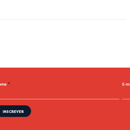
ellus, luctus nec ullamcorper mattis, pulvinar dapibus leo.
ome
E-m
INSCREVER