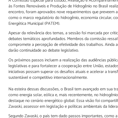
A Comissão Especial para Estudo, Avaliação e Acompanhamento 
às Fontes Renováveis e Produção de Hidrogênio no Brasil realiz
encontro, foram aprovados nove requerimentos que preveem a r
como o marco regulatório do hidrogênio, economia circular, co
Energética Municipal (PATEM).
Apesar da relevância dos temas, a sessão foi marcada por crític
debates temáticos aprofundados. Membros da comissão ressalta
compromete a percepção de efetividade dos trabalhos. Ainda a
darão continuidade ao debate legislativo.
Os próximos passos incluem a realização das audiências públic
legislativas e para fortalecer a cooperação entre União, estado
iniciativas possam superar os desafios atuais e acelerar a tra
sustentável e competitivo internacionalmente.
Na esteira dessas discussões, o Brasil tem avançado em sua tr
como energia solar, eólica e, mais recentemente, no hidrogêni
destaque no cenário energético global. Essa visão foi compart
Zavaski, assessor em legislação e políticas ambientais da lide
Segundo Zavaski, o país tem dado passos importantes, como a 