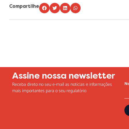
Compartilhe
Lorem ipsum dolor sit amet, consectetur adipiscing elit. Ut elit t
Assine nossa newsletter
N
Receba direto no seu e-mail as notícias e informações
mais importantes para o seu regulatório