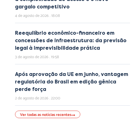
gargalo competitivo
4 de agosto de 2026
18:08
Reequilíbrio econômico-financeiro em
concessões de infraestrutura: da previsão
legal à imprevisibilidade prática
3 de agosto de 2026
19:58
Após aprovação da UE em junho, vantagem
regulatória do Brasil em edição gênica
perde força
2 de agosto de 2026
22:00
Ver todas as notícias recentes