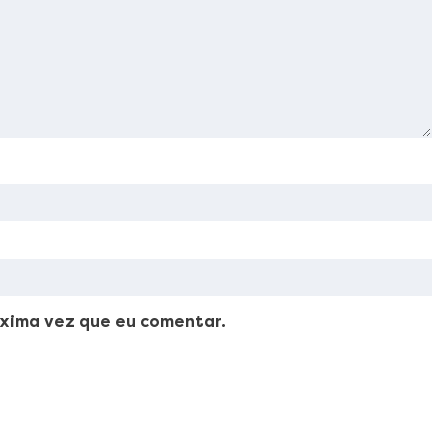
xima vez que eu comentar.
ellus, luctus nec ullamcorper mattis, pulvinar dapibus leo.