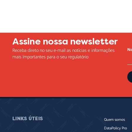
Assine nossa newsletter
N
Receba direto no seu e-mail as notícias e informações
mais importantes para o seu regulatório
LINKS ÚTEIS
Quem somos
DataPolicy Pro