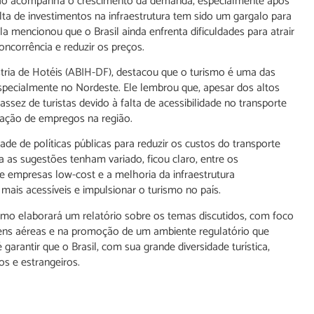
ue não acompanha o crescimento da demanda, especialmente após
ta de investimentos na infraestrutura tem sido um gargalo para
a mencionou que o Brasil ainda enfrenta dificuldades para atrair
ncorrência e reduzir os preços.
ústria de Hotéis (ABIH-DF), destacou que o turismo é uma das
especialmente no Nordeste. Ele lembrou que, apesar dos altos
ssez de turistas devido à falta de acessibilidade no transporte
ração de empregos na região.
de de políticas públicas para reduzir os custos do transporte
a as sugestões tenham variado, ficou claro, entre os
de empresas low-cost e a melhoria da infraestrutura
mais acessíveis e impulsionar o turismo no país.
smo elaborará um relatório sobre os temas discutidos, com foco
ens aéreas e na promoção de um ambiente regulatório que
arantir que o Brasil, com sua grande diversidade turística,
os e estrangeiros.