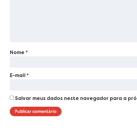
Nome
*
E-mail
*
Salvar meus dados neste navegador para a pró
Lorem ipsum dolor sit amet, consectetur adipiscing elit. Ut elit t