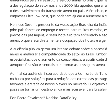
enfrentados pela infraestrutura aeroportuária no Brasil, q
a desregulação do setor nos anos 2000. Ela apontou que a fal
o desenvolvimento do transporte aéreo no país. Além disso, el
empresas ultra-low-cost, que poderiam ajudar a aumentar a co
Henrique Severin, presidente da Associação Brasileira da Ind
principais fontes de emprego e receita para muitos estados, 
preços das passagens, o setor hoteleiro tem enfrentado a esca
aéreo, o que afeta diretamente a ocupação dos hotéis e a ge
A audiência pública gerou um intenso debate sobre a necessida
aéreo e melhorar a competitividade do setor no Brasil. Embor
especialistas, que o aumento da concorrência, a atratividade 
aeroportuária são essenciais para tornar as passagens aéreas 
Ao final da audiência, ficou acordado que a Comissão de Turi
na busca por soluções para a redução dos custos das passag
favoreça a entrada de novos players no mercado. O objetivo é g
possa se tornar um destino ainda mais acessível para brasileir
Por: Pedro Cavalcanti/ Notícias DataPolicy.