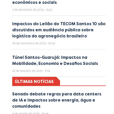
econômicos e sociais
3 de dezembro de 2025
15:42
Impactos do Leilão do TECOM Santos 10 são
discutidos em audiência pública sobre
logística do agronegócio brasileiro
28 de novembro de 2025
09:35
Túnel Santos-Guarujá: Impactos na
Mobilidade, Economia e Desafios Sociais
22 de outubro de 2025
15:14
ÚLTIMAS NOTÍCIAS
Senado debate regras para data centers
de IA e impactos sobre energia, água e
comunidades
6 de agosto de 2026
16:46