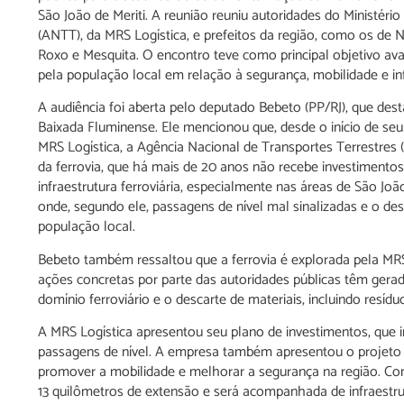
São João de Meriti. A reunião reuniu autoridades do Ministéri
(ANTT), da MRS Logística, e prefeitos da região, como os de N
Roxo e Mesquita. O encontro teve como principal objetivo av
pela população local em relação à segurança, mobilidade e infr
A audiência foi aberta pelo deputado Bebeto (PP/RJ), que de
Baixada Fluminense. Ele mencionou que, desde o início de s
MRS Logística, a Agência Nacional de Transportes Terrestres 
da ferrovia, que há mais de 20 anos não recebe investimentos 
infraestrutura ferroviária, especialmente nas áreas de São J
onde, segundo ele, passagens de nível mal sinalizadas e o des
população local.
Bebeto também ressaltou que a ferrovia é explorada pela MRS 
ações concretas por parte das autoridades públicas têm gera
domínio ferroviário e o descarte de materiais, incluindo resíd
A MRS Logística apresentou seu plano de investimentos, que i
passagens de nível. A empresa também apresentou o projeto da 
promover a mobilidade e melhorar a segurança na região. Com
13 quilômetros de extensão e será acompanhada de infraestru