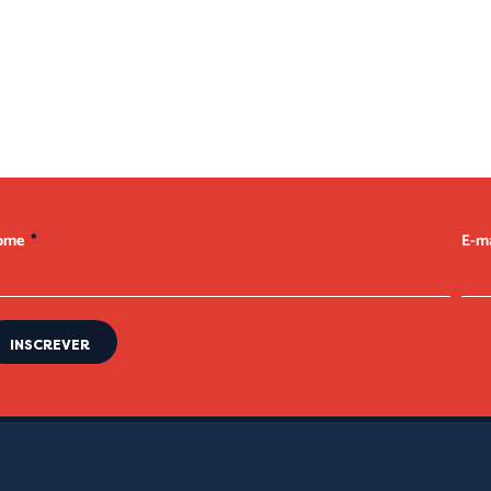
ellus, luctus nec ullamcorper mattis, pulvinar dapibus leo.
ome
E-m
INSCREVER