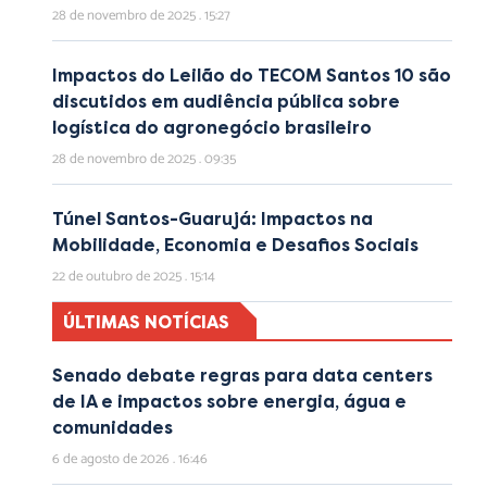
28 de novembro de 2025
15:27
Impactos do Leilão do TECOM Santos 10 são
discutidos em audiência pública sobre
logística do agronegócio brasileiro
28 de novembro de 2025
09:35
Túnel Santos-Guarujá: Impactos na
Mobilidade, Economia e Desafios Sociais
22 de outubro de 2025
15:14
ÚLTIMAS NOTÍCIAS
Senado debate regras para data centers
de IA e impactos sobre energia, água e
comunidades
6 de agosto de 2026
16:46