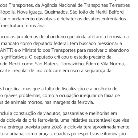
o dos Transportes, da Agência Nacional de Transportes Terrestres
ilópolis, Nova Iguaçu, Queimados, São João de Meriti, Belford
aliar o andamento das obras e debater os desafios enfrentados
aestrutura ferroviária.
stacou os problemas de abandono que ainda afetam a ferrovia na
eu mandato como deputado federal, tem buscado pressionar a
(ANTT) e o Ministério dos Transportes para resolver o abandono
significativos. O deputado criticou o estado precário da
oão de Meriti, como São Mateus, Tomazinho, Éden e Vila Norma,
carte irregular de lixo colocam em risco a segurança da
Logística, mas que a falta de fiscalização e a ausência de
do graves problemas, como a ocupação irregular da faixa de
uos de animais mortos, nas margens da ferrovia.
nclui a construção de viadutos, passarelas e melhorias em
ciclovia da orla ferroviária, uma iniciativa sustentável que visa
 a entrega prevista para 2028, a ciclovia terá aproximadamente
tura urbana, como praças, quadras poliesportivas e iluminação