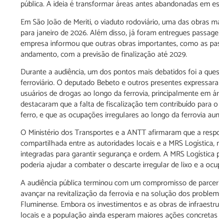
pública. A ideia é transformar áreas antes abandonadas em e
Em São João de Meriti, o viaduto rodoviário, uma das obras 
para janeiro de 2026. Além disso, já foram entregues passagen
empresa informou que outras obras importantes, como as pas
andamento, com a previsão de finalização até 2029.
Durante a audiência, um dos pontos mais debatidos foi a ques
ferroviário. O deputado Bebeto e outros presentes expressa
usuários de drogas ao longo da ferrovia, principalmente em 
destacaram que a falta de fiscalização tem contribuído para o
ferro, e que as ocupações irregulares ao longo da ferrovia au
O Ministério dos Transportes e a ANTT afirmaram que a respon
compartilhada entre as autoridades locais e a MRS Logística
integradas para garantir segurança e ordem. A MRS Logística p
poderia ajudar a combater o descarte irregular de lixo e a ocu
A audiência pública terminou com um compromisso de parceria 
avançar na revitalização da ferrovia e na solução dos proble
Fluminense. Embora os investimentos e as obras de infraestru
locais e a população ainda esperam maiores ações concretas p