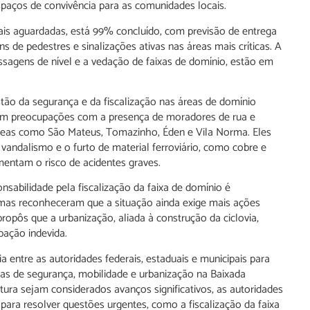
spaços de convivência para as comunidades locais.
mais aguardadas, está 99% concluído, com previsão de entrega
s de pedestres e sinalizações ativas nas áreas mais críticas. A
sagens de nível e a vedação de faixas de domínio, estão em
tão da segurança e da fiscalização nas áreas de domínio
ram preocupações com a presença de moradores de rua e
áreas como São Mateus, Tomazinho, Éden e Vila Norma. Eles
 vandalismo e o furto de material ferroviário, como cobre e
mentam o risco de acidentes graves.
sabilidade pela fiscalização da faixa de domínio é
, mas reconheceram que a situação ainda exige mais ações
ropôs que a urbanização, aliada à construção da ciclovia,
pação indevida.
entre as autoridades federais, estaduais e municipais para
mas de segurança, mobilidade e urbanização na Baixada
tura sejam considerados avanços significativos, as autoridades
ara resolver questões urgentes, como a fiscalização da faixa