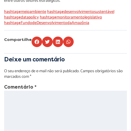
entre outros setores estratégicos.
hashtag#meioambiente
hashtag#desenvolvimentosustentável
hashtag#datapolicy
hashtag#monitoramentolegislativo
hashtag#FundodeDesenvolvimentodaAmazônia
Compartilhe
Deixe um comentário
O seu endereço de e-mail não será publicado.
Campos obrigatórios são
marcados com
*
Comentário
*