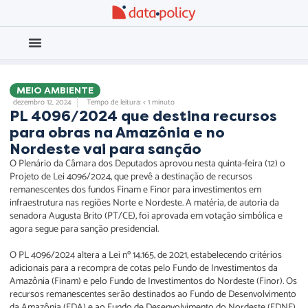
Eleições 2026
Meio Ambiente
MEIO AMBIENTE
dezembro 12, 2024
Tempo de leitura: < 1 minuto
PL 4096/2024 que destina recursos
para obras na Amazônia e no
Nordeste vai para sanção
O Plenário da Câmara dos Deputados aprovou nesta quinta-feira (12) o
Projeto de Lei 4096/2024, que prevê a destinação de recursos
remanescentes dos fundos Finam e Finor para investimentos em
infraestrutura nas regiões Norte e Nordeste. A matéria, de autoria da
senadora Augusta Brito (PT/CE), foi aprovada em votação simbólica e
agora segue para sanção presidencial.
O PL 4096/2024 altera a Lei nº 14.165, de 2021, estabelecendo critérios
adicionais para a recompra de cotas pelo Fundo de Investimentos da
Amazônia (Finam) e pelo Fundo de Investimentos do Nordeste (Finor). Os
recursos remanescentes serão destinados ao Fundo de Desenvolvimento
da Amazônia (FDA) e ao Fundo de Desenvolvimento do Nordeste (FDNE),