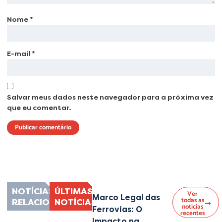
Nome
*
E-mail
*
Salvar meus dados neste navegador para a próxima vez
que eu comentar.
Lorem ipsum dolor sit amet, consectetur adipiscing elit. Ut elit tellus, luctus
nec ullamcorper mattis, pulvinar dapibus leo.
NOTÍCIAS
ÚLTIMAS
Ver
Marco Legal das
todas as
RELACIONADAS
NOTÍCIAS
notícias
Ferrovias: O
recentes
impacto na