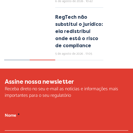
6 de agosto de 2026
10:42
RegTech não
substitui o jurídico:
ela redistribui
onde está o risco
de compliance
5 de agosto de 2026
17:05
Assine nossa newsletter
Receba direto no seu e-mail as notícias e informações mais
importantes para o seu regulatório
Nome