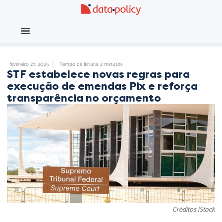
Eleições 2026
Meio Ambiente
fevereiro 27, 2025
Tempo de leitura: 2 minutos
STF estabelece novas regras para
execução de emendas Pix e reforça
transparência no orçamento
Créditos iStock