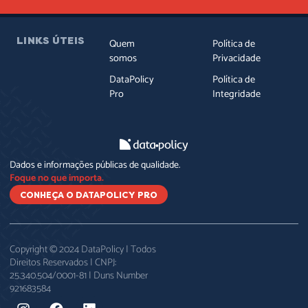
LINKS ÚTEIS
Quem
Política de
somos
Privacidade
DataPolicy
Política de
Pro
Integridade
Dados e informações públicas de qualidade.
Foque no que importa.
CONHEÇA O DATAPOLICY PRO
Copyright © 2024 DataPolicy | Todos
Direitos Reservados | CNPJ:
25.340.504/0001-81 | Duns Number
921683584