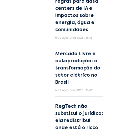
regras para data
centers de IA e
impactos sobre
energia, água e
comunidades
6 de agosto de 2026
16:46
Mercado Livre e
autoprodução: a
transformação do
setor elétrico no
Brasil
6 de agosto de 2026
10:42
RegTech não
substitui o jurídico:
ela redistribui
onde está o risco