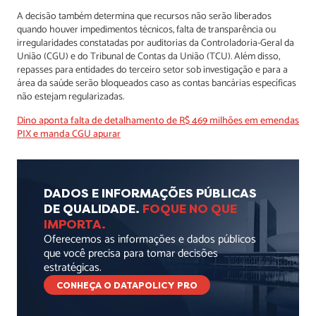
A decisão também determina que recursos não serão liberados
quando houver impedimentos técnicos, falta de transparência ou
irregularidades constatadas por auditorias da Controladoria-Geral da
União (CGU) e do Tribunal de Contas da União (TCU). Além disso,
repasses para entidades do terceiro setor sob investigação e para a
área da saúde serão bloqueados caso as contas bancárias específicas
não estejam regularizadas.
Dino aponta falta de detalhamento de R$ 469 milhões em emendas
PIX e manda CGU apurar
DADOS E INFORMAÇÕES PÚBLICAS
DE QUALIDADE.
FOQUE NO QUE
IMPORTA.
Oferecemos as informações e dados públicos
que você precisa para tomar decisões
estratégicas.
CONHEÇA O DATAPOLICY PRO