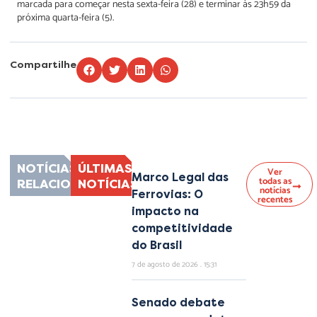
marcada para começar nesta sexta-feira (28) e terminar às 23h59 da
próxima quarta-feira (5).
Compartilhe
Lorem ipsum dolor sit amet, consectetur adipiscing elit. Ut elit tellus, luctus
nec ullamcorper mattis, pulvinar dapibus leo.
NOTÍCIAS
ÚLTIMAS
Ver
Marco Legal das
todas as
RELACIONADAS
NOTÍCIAS
notícias
Ferrovias: O
recentes
impacto na
competitividade
do Brasil
7 de agosto de 2026
15:31
Senado debate