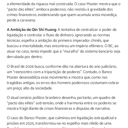
a efemeridade da riqueza mal construída. O caso Master mostra que o
“pacto das elites”, embora poderoso, não resistiu à gravidade dos
crimes financeiros, evidenciando que quem acumula areia movediça,
perde a caravana;
A Ambição de Qin Shi Huang
: A tentativa de centralizar o poder de
liquidação e controlar o fluxo de dinheiro, ignorando as normas
técnicas, espelha a ambição do primeiro imperador chinês, que
buscou a imortalidade, mas encontrou um império efêmero. O BC, ao
atuar no caso, tenta impedir que a “muralha” do sistema bancário seja
derrubada por dentro.
O Brasil de 2026 busca, conforme dito na abertura do ano judiciário,
um “reencontro com a tripartição de poderes”. Contudo, o Banco
Master desestabiliza esse movimento e mostra que, como nas
tragédias antigas, os erros dos homens poderosos costumam cobrar
um preço alto da sociedade.
O atual cenário político brasileiro desenha, portanto, um quadro de
“pacto das elites” sob tensão, onde a harmonia entre os poderes se
mostra frágil diante de crises financeiras e disputas de narrativa.
O caso do Banco Master, que culminou em liquidação extrajudicial e
prisões em 2025, transformou-se no espelho mais nítido de uma