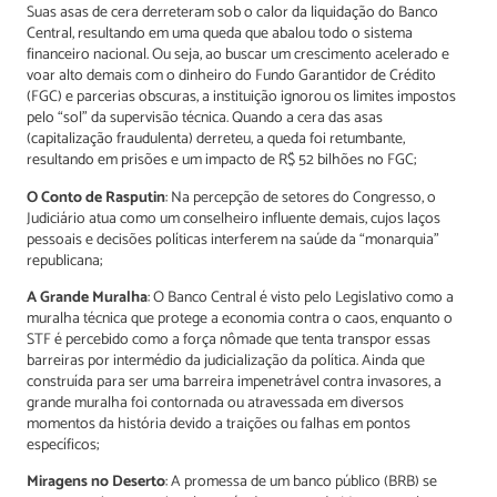
Suas asas de cera derreteram sob o calor da liquidação do Banco
Central, resultando em uma queda que abalou todo o sistema
financeiro nacional. Ou seja, ao buscar um crescimento acelerado e
voar alto demais com o dinheiro do Fundo Garantidor de Crédito
(FGC) e parcerias obscuras, a instituição ignorou os limites impostos
pelo “sol” da supervisão técnica. Quando a cera das asas
(capitalização fraudulenta) derreteu, a queda foi retumbante,
resultando em prisões e um impacto de R$ 52 bilhões no FGC;
O Conto de Rasputin
: Na percepção de setores do Congresso, o
Judiciário atua como um conselheiro influente demais, cujos laços
pessoais e decisões políticas interferem na saúde da “monarquia”
republicana;
A Grande Muralha
: O Banco Central é visto pelo Legislativo como a
muralha técnica que protege a economia contra o caos, enquanto o
STF é percebido como a força nômade que tenta transpor essas
barreiras por intermédio da judicialização da política. Ainda que
construída para ser uma barreira impenetrável contra invasores, a
grande muralha foi contornada ou atravessada em diversos
momentos da história devido a traições ou falhas em pontos
específicos;
Miragens no Deserto
: A promessa de um banco público (BRB) se