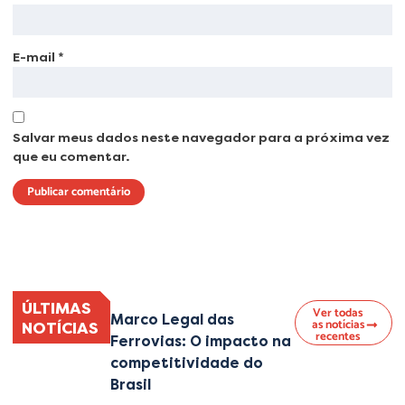
E-mail
*
Salvar meus dados neste navegador para a próxima vez
que eu comentar.
Lorem ipsum dolor sit amet, consectetur adipiscing elit. Ut elit tellus, luctus
nec ullamcorper mattis, pulvinar dapibus leo.
ÚLTIMAS
Ver todas
Marco Legal das
as notícias
NOTÍCIAS
recentes
Ferrovias: O impacto na
competitividade do
Brasil