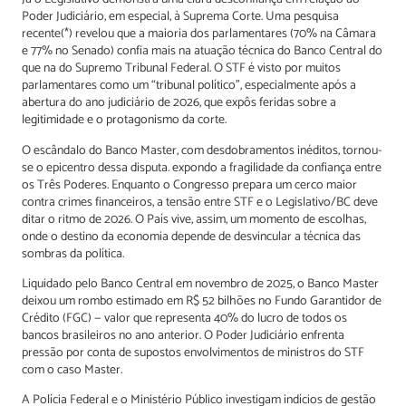
Poder Judiciário, em especial, à Suprema Corte. Uma pesquisa
recente(*) revelou que a maioria dos parlamentares (70% na Câmara
e 77% no Senado) confia mais na atuação técnica do Banco Central do
que na do Supremo Tribunal Federal. O STF é visto por muitos
parlamentares como um “tribunal político”, especialmente após a
abertura do ano judiciário de 2026, que expôs feridas sobre a
legitimidade e o protagonismo da corte.
O escândalo do Banco Master, com desdobramentos inéditos, tornou-
se o epicentro dessa disputa. expondo a fragilidade da confiança entre
os Três Poderes. Enquanto o Congresso prepara um cerco maior
contra crimes financeiros, a tensão entre STF e o Legislativo/BC deve
ditar o ritmo de 2026. O País vive, assim, um momento de escolhas,
onde o destino da economia depende de desvincular a técnica das
sombras da política.
Liquidado pelo Banco Central em novembro de 2025, o Banco Master
deixou um rombo estimado em R$ 52 bilhões no Fundo Garantidor de
Crédito (FGC) — valor que representa 40% do lucro de todos os
bancos brasileiros no ano anterior. O Poder Judiciário enfrenta
pressão por conta de supostos envolvimentos de ministros do STF
com o caso Master.
A Polícia Federal e o Ministério Público investigam indícios de gestão