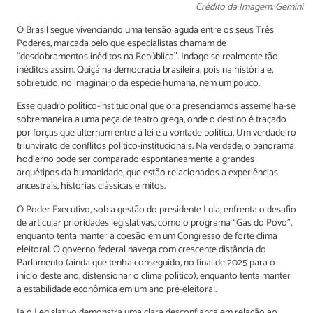
Crédito da Imagem: Gemini
O Brasil segue vivenciando uma tensão aguda entre os seus Três
Poderes, marcada pelo que especialistas chamam de
“desdobramentos inéditos na República”. Indago se realmente tão
inéditos assim. Quiçá na democracia brasileira, pois na história e,
sobretudo, no imaginário da espécie humana, nem um pouco.
Esse quadro político-institucional que ora presenciamos assemelha-se
sobremaneira a uma peça de teatro grega, onde o destino é traçado
por forças que alternam entre a lei e a vontade política. Um verdadeiro
triunvirato de conflitos político-institucionais. Na verdade, o panorama
hodierno pode ser comparado espontaneamente a grandes
arquétipos da humanidade, que estão relacionados a experiências
ancestrais, histórias clássicas e mitos.
O Poder Executivo, sob a gestão do presidente Lula, enfrenta o desafio
de articular prioridades legislativas, como o programa “Gás do Povo”,
enquanto tenta manter a coesão em um Congresso de forte clima
eleitoral. O governo federal navega com crescente distância do
Parlamento (ainda que tenha conseguido, no final de 2025 para o
início deste ano, distensionar o clima político), enquanto tenta manter
a estabilidade econômica em um ano pré-eleitoral.
Já o Legislativo demonstra uma clara desconfiança em relação ao