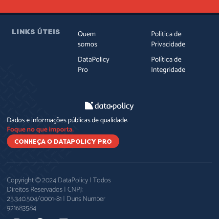
LINKS ÚTEIS
Quem
Política de
somos
Privacidade
DataPolicy
Política de
Pro
Integridade
Dados e informações públicas de qualidade.
Foque no que importa.
CONHEÇA O DATAPOLICY PRO
Copyright © 2024 DataPolicy | Todos
Direitos Reservados | CNPJ:
25.340.504/0001-81 | Duns Number
921683584