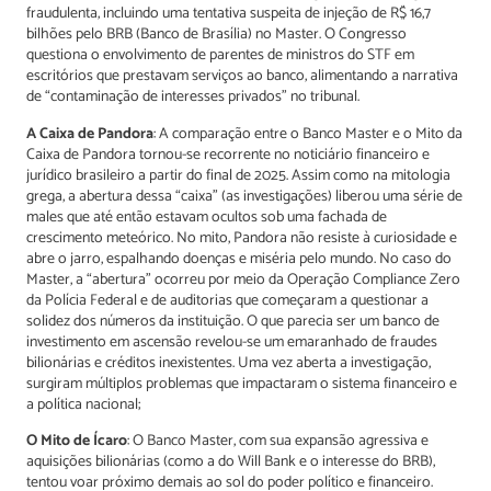
fraudulenta, incluindo uma tentativa suspeita de injeção de R$ 16,7
bilhões pelo BRB (Banco de Brasília) no Master. O Congresso
questiona o envolvimento de parentes de ministros do STF em
escritórios que prestavam serviços ao banco, alimentando a narrativa
de “contaminação de interesses privados” no tribunal.
A Caixa de Pandora
: A comparação entre o Banco Master e o Mito da
Caixa de Pandora tornou-se recorrente no noticiário financeiro e
jurídico brasileiro a partir do final de 2025. Assim como na mitologia
grega, a abertura dessa “caixa” (as investigações) liberou uma série de
males que até então estavam ocultos sob uma fachada de
crescimento meteórico. No mito, Pandora não resiste à curiosidade e
abre o jarro, espalhando doenças e miséria pelo mundo. No caso do
Master, a “abertura” ocorreu por meio da Operação Compliance Zero
da Polícia Federal e de auditorias que começaram a questionar a
solidez dos números da instituição. O que parecia ser um banco de
investimento em ascensão revelou-se um emaranhado de fraudes
bilionárias e créditos inexistentes. Uma vez aberta a investigação,
surgiram múltiplos problemas que impactaram o sistema financeiro e
a política nacional;
O Mito de Ícaro
: O Banco Master, com sua expansão agressiva e
aquisições bilionárias (como a do Will Bank e o interesse do BRB),
tentou voar próximo demais ao sol do poder político e financeiro.