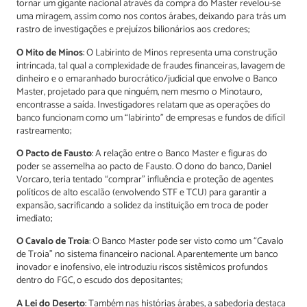
tornar um gigante nacional através da compra do Master revelou-se
uma miragem, assim como nos contos árabes, deixando para trás um
rastro de investigações e prejuízos bilionários aos credores;
O Mito de Minos
: O Labirinto de Minos representa uma construção
intrincada, tal qual a complexidade de fraudes financeiras, lavagem de
dinheiro e o emaranhado burocrático/judicial que envolve o Banco
Master, projetado para que ninguém, nem mesmo o Minotauro,
encontrasse a saída. Investigadores relatam que as operações do
banco funcionam como um “labirinto” de empresas e fundos de difícil
rastreamento;
O Pacto de Fausto
: A relação entre o Banco Master e figuras do
poder se assemelha ao pacto de Fausto. O dono do banco, Daniel
Vorcaro, teria tentado “comprar” influência e proteção de agentes
políticos de alto escalão (envolvendo STF e TCU) para garantir a
expansão, sacrificando a solidez da instituição em troca de poder
imediato;
O Cavalo de Troia
: O Banco Master pode ser visto como um “Cavalo
de Troia” no sistema financeiro nacional. Aparentemente um banco
inovador e inofensivo, ele introduziu riscos sistêmicos profundos
dentro do FGC, o escudo dos depositantes;
A Lei do Deserto
: Também nas histórias árabes, a sabedoria destaca