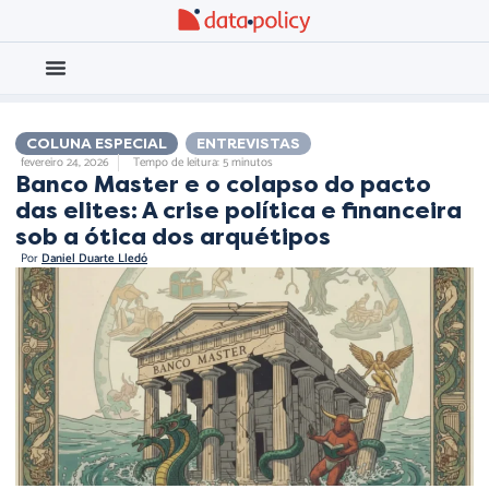
Eleições 2026
Meio Ambiente
COLUNA ESPECIAL
,
ENTREVISTAS
fevereiro 24, 2026
Tempo de leitura: 5 minutos
Banco Master e o colapso do pacto
das elites: A crise política e financeira
sob a ótica dos arquétipos
Por
Daniel Duarte Lledó