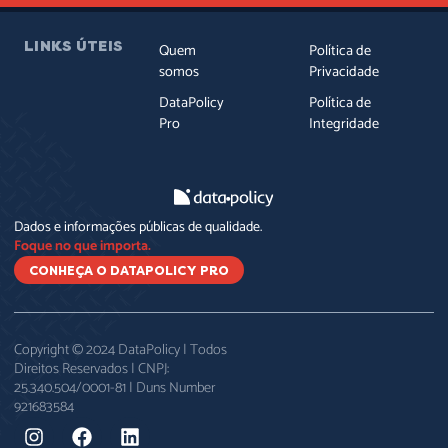
LINKS ÚTEIS
Quem
Política de
somos
Privacidade
DataPolicy
Política de
Pro
Integridade
Dados e informações públicas de qualidade.
Foque no que importa.
CONHEÇA O DATAPOLICY PRO
Copyright © 2024 DataPolicy | Todos
Direitos Reservados | CNPJ:
25.340.504/0001-81 | Duns Number
921683584