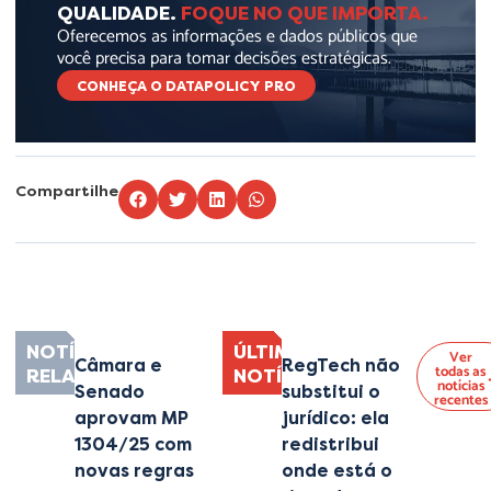
QUALIDADE.
FOQUE NO QUE IMPORTA.
Oferecemos as informações e dados públicos que
você precisa para tomar decisões estratégicas.
CONHEÇA O DATAPOLICY PRO
Compartilhe
Lorem ipsum dolor sit amet, consectetur adipiscing elit. Ut elit tellus, luctus
nec ullamcorper mattis, pulvinar dapibus leo.
NOTÍCIAS
ÚLTIMAS
Ver
Câmara e
RegTech não
todas as
RELACIONADAS
NOTÍCIAS
notícias
Senado
substitui o
recentes
aprovam MP
jurídico: ela
1304/25 com
redistribui
novas regras
onde está o