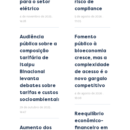
para o setor
risco de
elétrico
compliance
4 de novembro de 2025
5 de agosto de 2026
14:28
17:05
Audiência
Fomento
pública sobre a
público à
composição
bioeconomia
tarifária de
cresce, mas a
Itaipu
complexidade
Binacional
de acesso é o
levanta
novo gargalo
debates sobre
competitivo
tarifas e custos
4 de agosto de 2026
18:08
socioambientais
29 de outubro de 2025
14:47
Reequilíbrio
econômico-
Aumento dos
financeiro em