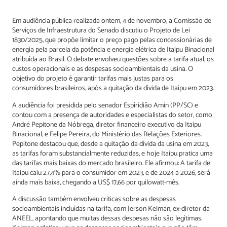
Em audiência pública realizada ontem, 4 de novembro, a Comissão de
Serviços de Infraestrutura do Senado discutiu o Projeto de Lei
1830/2025, que propõe limitar o preço pago pelas concessionárias de
energia pela parcela da potência e energia elétrica de Itaipu Binacional
atribuída ao Brasil. O debate envolveu questões sobre a tarifa atual, os
custos operacionais e as despesas socioambientais da usina. O
objetivo do projeto é garantir tarifas mais justas para os
consumidores brasileiros, após a quitação da dívida de Itaipu em 2023.
A audiência foi presidida pelo senador Espíridião Amin (PP/SC) e
contou com a presença de autoridades e especialistas do setor, como
André Pepitone da Nóbrega, diretor financeiro executivo da Itaipu
Binacional, e Felipe Pereira, do Ministério das Relações Exteriores.
Pepitone destacou que, desde a quitação da dívida da usina em 2023,
as tarifas foram substancialmente reduzidas, e hoje Itaipu pratica uma
das tarifas mais baixas do mercado brasileiro. Ele afirmou: A tarifa de
Itaipu caiu 27,4% para o consumidor em 2023, e de 2024 a 2026, será
ainda mais baixa, chegando a US$ 17,66 por quilowatt-mês.
A discussão também envolveu críticas sobre as despesas
socioambientais incluídas na tarifa, com Jerson Kelman, ex-diretor da
ANEEL, apontando que muitas dessas despesas não são legítimas.