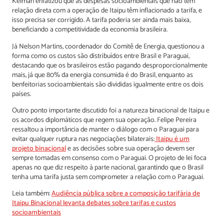
Kelman enfatizou que as despesas socioambientais que não têm
relação direta com a operação de Itaipu têm inflacionado a tarifa, e
isso precisa ser corrigido. A tarifa poderia ser ainda mais baixa,
beneficiando a competitividade da economia brasileira.
Já Nelson Martins, coordenador do Comitê de Energia, questionou a
forma como os custos são distribuídos entre Brasil e Paraguai,
destacando que os brasileiros estão pagando desproporcionalmente
mais, já que 80% da energia consumida é do Brasil, enquanto as
benfeitorias socioambientais são divididas igualmente entre os dois
países.
Outro ponto importante discutido foi a natureza binacional de Itaipu e
os acordos diplomáticos que regem sua operação. Felipe Pereira
ressaltou a importância de manter o diálogo com o Paraguai para
evitar qualquer ruptura nas negociações bilaterais:
Itaipu é um
projeto binacional
e as decisões sobre sua operação devem ser
sempre tomadas em consenso com o Paraguai. O projeto de lei foca
apenas no que diz respeito à parte nacional, garantindo que o Brasil
tenha uma tarifa justa sem comprometer a relação com o Paraguai.
Leia também:
Audiência pública sobre a composição tarifária de
Itaipu Binacional levanta debates sobre tarifas e custos
socioambientais