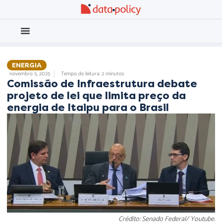
Eleições 2026
Meio Ambiente
ENERGIA
novembro 5, 2025
Tempo de leitura: 2 minutos
Comissão de Infraestrutura debate
projeto de lei que limita preço da
energia de Itaipu para o Brasil
Crédito: Senado Federal/ Youtube.