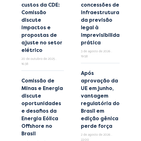
custos da CDE:
concessões de
Comissão
infraestrutura:
discute
da previsão
impactos e
legal à
propostas de
imprevisibilidade
ajuste no setor
prática
elétrico
3 de agosto de 2026
19:58
20 de outubro de 2025
16:38
Após
Comissão de
aprovação da
Minas e Energia
UE em junho,
discute
vantagem
oportunidades
regulatória do
e desafios da
Brasil em
Energia Eólica
edição gênica
Offshore no
perde força
Brasil
2 de agosto de 2026
22:00