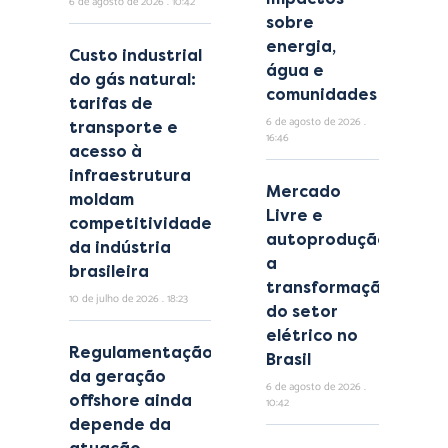
6 de agosto de 2026
10:42
sobre
energia,
Custo industrial
água e
do gás natural:
comunidades
tarifas de
6 de agosto de 2026
transporte e
16:46
acesso à
infraestrutura
Mercado
moldam
Livre e
competitividade
autoprodução:
da indústria
a
brasileira
transformação
10 de julho de 2026
18:23
do setor
elétrico no
Regulamentação
Brasil
da geração
6 de agosto de 2026
offshore ainda
10:42
depende da