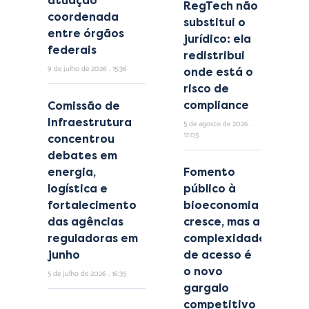
atuação
RegTech não
coordenada
substitui o
entre órgãos
jurídico: ela
federais
redistribui
9 de julho de 2026
15:36
onde está o
risco de
compliance
Comissão de
Infraestrutura
5 de agosto de 2026
17:05
concentrou
debates em
energia,
Fomento
logística e
público à
fortalecimento
bioeconomia
das agências
cresce, mas a
reguladoras em
complexidade
junho
de acesso é
o novo
5 de julho de 2026
16:35
gargalo
competitivo