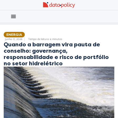
Eleições 2026
Meio Ambiente
ENERGIA
,
junho 17, 2026
Tempo de leitura: 4 minutos
Quando a barragem vira pauta de
conselho: governança,
responsabilidade e risco de portfólio
no setor hidrelétrico