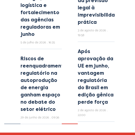
da previsão
logística e
legal à
fortalecimento
imprevisibilidade
das agências
prática
reguladoras em
3 de agosto de 2026
junho
19:58
5 de julho de 2026
16:35
Após
Riscos de
aprovação da
reenquadramento
UE em junho,
regulatório na
vantagem
autoprodução
regulatória
de energia
do Brasil em
ganham espaço
edição gênica
no debate do
perde força
setor elétrico
2 de agosto de 2026
22:00
29 de junho de 2026
09:36