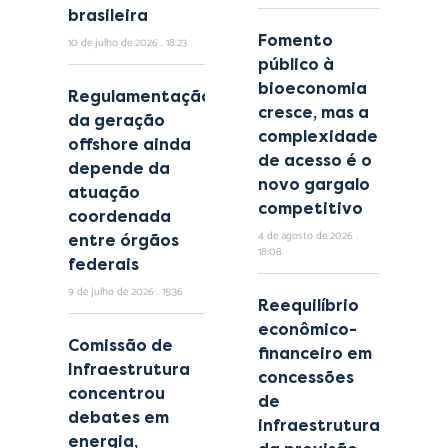
brasileira
Fomento
10 de julho de 2026
18:23
público à
bioeconomia
Regulamentação
cresce, mas a
da geração
complexidade
offshore ainda
de acesso é o
depende da
novo gargalo
atuação
competitivo
coordenada
4 de agosto de 2026
entre órgãos
18:08
federais
9 de julho de 2026
15:36
Reequilíbrio
econômico-
Comissão de
financeiro em
Infraestrutura
concessões
concentrou
de
debates em
infraestrutura:
energia,