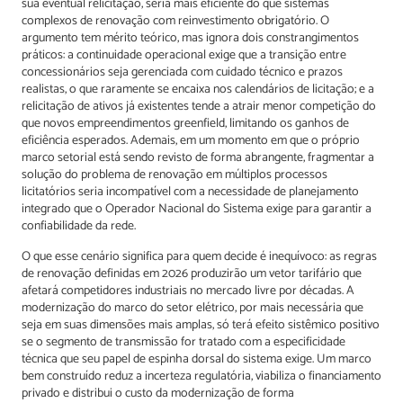
sua eventual relicitação, seria mais eficiente do que sistemas
complexos de renovação com reinvestimento obrigatório. O
argumento tem mérito teórico, mas ignora dois constrangimentos
práticos: a continuidade operacional exige que a transição entre
concessionários seja gerenciada com cuidado técnico e prazos
realistas, o que raramente se encaixa nos calendários de licitação; e a
relicitação de ativos já existentes tende a atrair menor competição do
que novos empreendimentos greenfield, limitando os ganhos de
eficiência esperados. Ademais, em um momento em que o próprio
marco setorial está sendo revisto de forma abrangente, fragmentar a
solução do problema de renovação em múltiplos processos
licitatórios seria incompatível com a necessidade de planejamento
integrado que o Operador Nacional do Sistema exige para garantir a
confiabilidade da rede.
O que esse cenário significa para quem decide é inequívoco: as regras
de renovação definidas em 2026 produzirão um vetor tarifário que
afetará competidores industriais no mercado livre por décadas. A
modernização do marco do setor elétrico, por mais necessária que
seja em suas dimensões mais amplas, só terá efeito sistêmico positivo
se o segmento de transmissão for tratado com a especificidade
técnica que seu papel de espinha dorsal do sistema exige. Um marco
bem construído reduz a incerteza regulatória, viabiliza o financiamento
privado e distribui o custo da modernização de forma