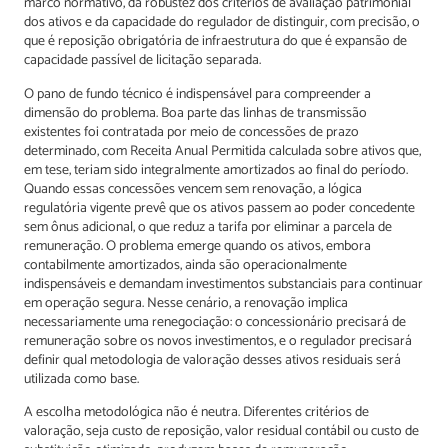
marco normativo, da robustez dos critérios de avaliação patrimonial
dos ativos e da capacidade do regulador de distinguir, com precisão, o
que é reposição obrigatória de infraestrutura do que é expansão de
capacidade passível de licitação separada.
O pano de fundo técnico é indispensável para compreender a
dimensão do problema. Boa parte das linhas de transmissão
existentes foi contratada por meio de concessões de prazo
determinado, com Receita Anual Permitida calculada sobre ativos que,
em tese, teriam sido integralmente amortizados ao final do período.
Quando essas concessões vencem sem renovação, a lógica
regulatória vigente prevê que os ativos passem ao poder concedente
sem ônus adicional, o que reduz a tarifa por eliminar a parcela de
remuneração. O problema emerge quando os ativos, embora
contabilmente amortizados, ainda são operacionalmente
indispensáveis e demandam investimentos substanciais para continuar
em operação segura. Nesse cenário, a renovação implica
necessariamente uma renegociação: o concessionário precisará de
remuneração sobre os novos investimentos, e o regulador precisará
definir qual metodologia de valoração desses ativos residuais será
utilizada como base.
A escolha metodológica não é neutra. Diferentes critérios de
valoração, seja custo de reposição, valor residual contábil ou custo de