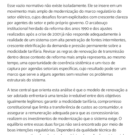
Esse vazio normativo não existe isoladamente. Ele se insere em um
movimento mais amplo de modernização do marco regulatório do
setor elétrico, cujos desafios foram explicitados com crescente clareza
por agentes do setor e pelo próprio governo. O arcabouço
institucional herdado da reforma dos anos 1990 e dos ajustes
realizados após a crise de 2001 já não responde adequadamente à
realidade de um sistema com alta penetração de fontes intermitentes,
crescente eletrificação da demanda e pressão permanente sobre a
modicidade tarifária. Revisar as regras de renovação de transmissão
dentro desse contexto de reforma mais ampla representa, ao mesmo
tempo, uma oportunidade de coerência sistêmica e um risco de
captura por agendas setoriais específicas, cujo resultado pode ser um
marco que serve a alguns agentes sem resolver os problemas
estruturais do sistema.
A tese central que orienta esta análise é que o modelo de renovação a
ser adotado enfrentará uma tensão irredutível entre dois objetivos
igualmente legítimos: garantir a modicidade tarifária, compromisso
constitucional que limita a transferência de custos ao consumidor, e
assegurar a remuneração adequada para que as concessionárias
realizem os investimentos de modernização que o sistema exige. O
equilíbrio entre essas duas forças não será encontrado por meio de
boas intenções regulatórias. Dependerá da qualidade técnica do