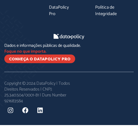
DataPolicy
Política de
Pro
Integridade
Dados e informações públicas de qualidade.
Foque no que importa.
CONHEÇA O DATAPOLICY PRO
Copyright © 2024 DataPolicy | Todos
Direitos Reservados | CNPJ:
25.340.504/0001-81 | Duns Number
921683584