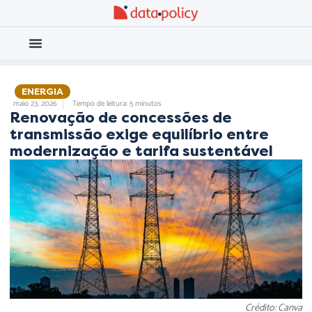
Eleições 2026
Meio Ambiente
,
ENERGIA
,
maio 23, 2026
Tempo de leitura: 5 minutos
Renovação de concessões de
transmissão exige equilíbrio entre
modernização e tarifa sustentável
Crédito: Canva