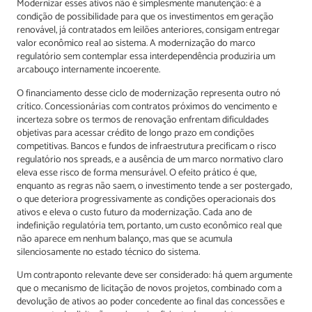
Modernizar esses ativos não é simplesmente manutenção: é a
condição de possibilidade para que os investimentos em geração
renovável, já contratados em leilões anteriores, consigam entregar
valor econômico real ao sistema. A modernização do marco
regulatório sem contemplar essa interdependência produziria um
arcabouço internamente incoerente.
O financiamento desse ciclo de modernização representa outro nó
crítico. Concessionárias com contratos próximos do vencimento e
incerteza sobre os termos de renovação enfrentam dificuldades
objetivas para acessar crédito de longo prazo em condições
competitivas. Bancos e fundos de infraestrutura precificam o risco
regulatório nos spreads, e a ausência de um marco normativo claro
eleva esse risco de forma mensurável. O efeito prático é que,
enquanto as regras não saem, o investimento tende a ser postergado,
o que deteriora progressivamente as condições operacionais dos
ativos e eleva o custo futuro da modernização. Cada ano de
indefinição regulatória tem, portanto, um custo econômico real que
não aparece em nenhum balanço, mas que se acumula
silenciosamente no estado técnico do sistema.
Um contraponto relevante deve ser considerado: há quem argumente
que o mecanismo de licitação de novos projetos, combinado com a
devolução de ativos ao poder concedente ao final das concessões e