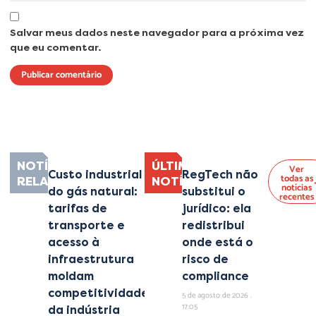
Salvar meus dados neste navegador para a próxima vez
que eu comentar.
Lorem ipsum dolor sit amet, consectetur adipiscing elit. Ut elit tellus, luctus
nec ullamcorper mattis, pulvinar dapibus leo.
NOTÍCIAS
ÚLTIMAS
Ver
Custo industrial
RegTech não
todas as
RELACIONADAS
NOTÍCIAS
notícias
do gás natural:
substitui o
recentes
tarifas de
jurídico: ela
transporte e
redistribui
acesso à
onde está o
infraestrutura
risco de
moldam
compliance
competitividade
5 de agosto de 2026
17:05
da indústria