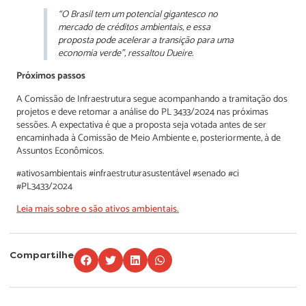
“O Brasil tem um potencial gigantesco no
mercado de créditos ambientais, e essa
proposta pode acelerar a transição para uma
economia verde”, ressaltou Dueire.
Próximos passos
A Comissão de Infraestrutura segue acompanhando a tramitação dos
projetos e deve retomar a análise do PL 3433/2024 nas próximas
sessões. A expectativa é que a proposta seja votada antes de ser
encaminhada à Comissão de Meio Ambiente e, posteriormente, à de
Assuntos Econômicos.
#ativosambientais #infraestruturasustentável #senado #ci
#PL3433/2024
Leia mais sobre o são ativos ambientais.
Compartilhe
Lorem ipsum dolor sit amet, consectetur adipiscing elit. Ut elit tellus, luctus