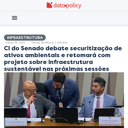
Eleições 2026
Meio Ambiente
INFRAESTRUTURA
março 18, 2025
Tempo de leitura: 2 minutos
CI do Senado debate securitização de
ativos ambientais e retomará com
projeto sobre infraestrutura
sustentável nas próximas sessões