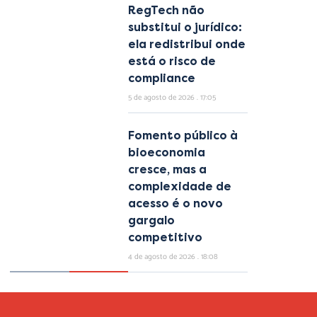
RegTech não
substitui o jurídico:
ela redistribui onde
está o risco de
compliance
5 de agosto de 2026
17:05
Fomento público à
bioeconomia
cresce, mas a
complexidade de
acesso é o novo
gargalo
competitivo
4 de agosto de 2026
18:08