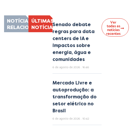
nec ullamcorper mattis, pulvinar dapibus leo.
NOTÍCIAS
ÚLTIMAS
Ver
Senado debate
todas as
RELACIONADAS
NOTÍCIAS
notícias
regras para data
recentes
centers de IA e
impactos sobre
energia, água e
comunidades
6 de agosto de 2026
16:46
Mercado Livre e
autoprodução: a
transformação do
setor elétrico no
Brasil
6 de agosto de 2026
10:42