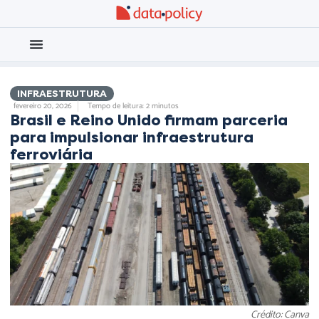
Eleições 2026
Meio Ambiente
INFRAESTRUTURA
fevereiro 20, 2026
Tempo de leitura: 2 minutos
Brasil e Reino Unido firmam parceria
para impulsionar infraestrutura
ferroviária
Crédito: Canva