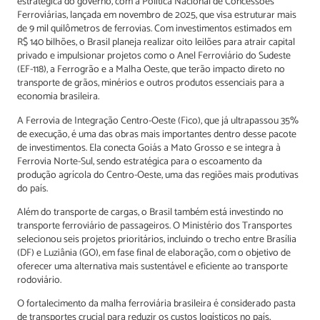
estratégica do governo, com a Política Nacional de Concessões
Ferroviárias, lançada em novembro de 2025, que visa estruturar mais
de 9 mil quilômetros de ferrovias. Com investimentos estimados em
R$ 140 bilhões, o Brasil planeja realizar oito leilões para atrair capital
privado e impulsionar projetos como o Anel Ferroviário do Sudeste
(EF-118), a Ferrogrão e a Malha Oeste, que terão impacto direto no
transporte de grãos, minérios e outros produtos essenciais para a
economia brasileira.
A Ferrovia de Integração Centro-Oeste (Fico), que já ultrapassou 35%
de execução, é uma das obras mais importantes dentro desse pacote
de investimentos. Ela conecta Goiás a Mato Grosso e se integra à
Ferrovia Norte-Sul, sendo estratégica para o escoamento da
produção agrícola do Centro-Oeste, uma das regiões mais produtivas
do país.
Além do transporte de cargas, o Brasil também está investindo no
transporte ferroviário de passageiros. O Ministério dos Transportes
selecionou seis projetos prioritários, incluindo o trecho entre Brasília
(DF) e Luziânia (GO), em fase final de elaboração, com o objetivo de
oferecer uma alternativa mais sustentável e eficiente ao transporte
rodoviário.
O fortalecimento da malha ferroviária brasileira é considerado pasta
de transportes crucial para reduzir os custos logísticos no país,