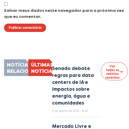
Salvar meus dados neste navegador para a próxima vez
que eu comentar.
Lorem ipsum dolor sit amet, consectetur adipiscing elit. Ut elit tellus, luctus
nec ullamcorper mattis, pulvinar dapibus leo.
NOTÍCIAS
ÚLTIMAS
Ver
Senado debate
todas as
RELACIONADAS
NOTÍCIAS
notícias
regras para data
recentes
centers de IA e
impactos sobre
energia, água e
comunidades
6 de agosto de 2026
16:46
Mercado Livre e