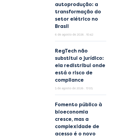
autoprodução: a
transformação do
setor elétrico no
Brasil
6 de agosto de 2026
10:42
RegTech não
substitui o jurídico:
ela redistribui onde
está o risco de
compliance
5 de agosto de 2026
17:05
Fomento público à
bioeconomia
cresce, mas a
complexidade de
acesso é o novo