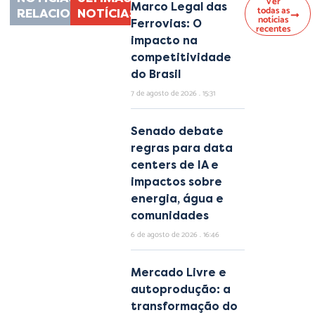
Ver
Marco Legal das
todas as
RELACIONADAS
NOTÍCIAS
notícias
Ferrovias: O
recentes
impacto na
competitividade
do Brasil
7 de agosto de 2026
15:31
Senado debate
regras para data
centers de IA e
impactos sobre
energia, água e
comunidades
6 de agosto de 2026
16:46
Mercado Livre e
autoprodução: a
transformação do