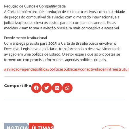
Redução de Custos e Competitividade
A Carta também propõe a redução de custos excessivos, como a paridade
de preços do combustível de aviação com o mercado internacional, e a
judicialização, que eleva os custos para as companhias aéreas. Essas
medidas visam tornar a aviação brasileira mais competitiva e acessível.
Envolvimento Institucional
Com entrega prevista para 2025, a Carta de Brasília busca envolver o
Executivo, Legislativo e Judiciário, transformando o desenvolvimento da
aviação em uma política de Estado. O setor espera que as propostas se
tornem um compromisso formal nas agendas políticas do país.
#aviação
#agendapolítica
#políticaspúblicas
#conectividade
#infraestrutu
Compartilhe
Lorem ipsum dolor sit amet, consectetur adipiscing elit. Ut elit tellus, luctus
nec ullamcorper mattis, pulvinar dapibus leo.
NOTÍCIAS
ÚLTIMAS