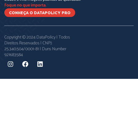
Foque no que importa.
CONHEÇA O DATAPOLICY PRO
Copyright © 2024 DataPolicy | Todos
Direitos Reservados | CNPJ:
25.340.504/0001-81 | Duns Number
921683584