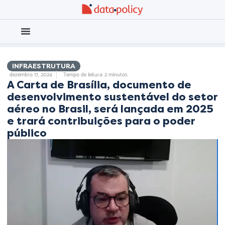
Eleições 2026
Meio Ambiente
INFRAESTRUTURA
dezembro 17, 2024
Tempo de leitura: 2 minutos
A Carta de Brasília, documento de
desenvolvimento sustentável do setor
aéreo no Brasil, será lançada em 2025
e trará contribuições para o poder
público