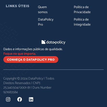
LINKS ÚTEIS
Quem
Política de
somos
Privacidade
DataPolicy
Política de
Pro
Integridade
Dados e informações públicas de qualidade.
Foque no que importa.
CONHEÇA O DATAPOLICY PRO
Copyright © 2024 DataPolicy | Todos
Direitos Reservados | CNPJ:
25.340.504/0001-81 | Duns Number
921683584