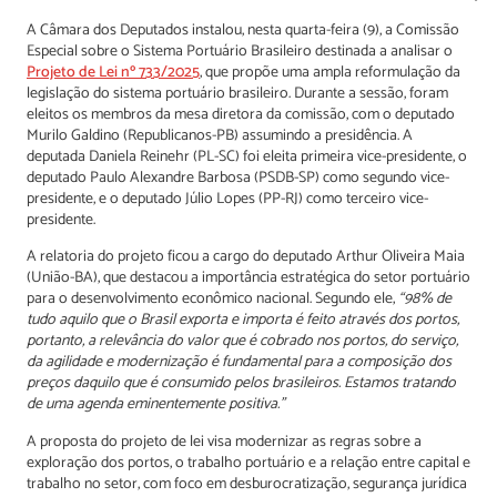
A Câmara dos Deputados instalou, nesta quarta-feira (9), a Comissão
Especial sobre o Sistema Portuário Brasileiro destinada a analisar o
Projeto de Lei nº 733/2025
, que propõe uma ampla reformulação da
legislação do sistema portuário brasileiro. Durante a sessão, foram
eleitos os membros da mesa diretora da comissão, com o deputado
Murilo Galdino (Republicanos-PB) assumindo a presidência. A
deputada Daniela Reinehr (PL-SC) foi eleita primeira vice-presidente, o
deputado Paulo Alexandre Barbosa (PSDB-SP) como segundo vice-
presidente, e o deputado Júlio Lopes (PP-RJ) como terceiro vice-
presidente.
A relatoria do projeto ficou a cargo do deputado Arthur Oliveira Maia
(União-BA), que destacou a importância estratégica do setor portuário
para o desenvolvimento econômico nacional. Segundo ele,
“98% de
tudo aquilo que o Brasil exporta e importa é feito através dos portos,
portanto, a relevância do valor que é cobrado nos portos, do serviço,
da agilidade e modernização é fundamental para a composição dos
preços daquilo que é consumido pelos brasileiros. Estamos tratando
de uma agenda eminentemente positiva.”
A proposta do projeto de lei visa modernizar as regras sobre a
exploração dos portos, o trabalho portuário e a relação entre capital e
trabalho no setor, com foco em desburocratização, segurança jurídica