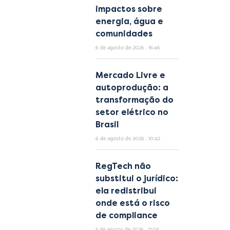
impactos sobre
energia, água e
comunidades
6 de agosto de 2026
16:46
Mercado Livre e
autoprodução: a
transformação do
setor elétrico no
Brasil
6 de agosto de 2026
10:42
RegTech não
substitui o jurídico:
ela redistribui
onde está o risco
de compliance
5 de agosto de 2026
17:05