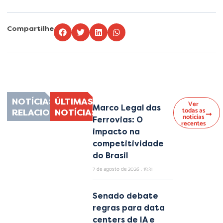
Compartilhe
Lorem ipsum dolor sit amet, consectetur adipiscing elit. Ut elit tellus, luctus
nec ullamcorper mattis, pulvinar dapibus leo.
NOTÍCIAS
ÚLTIMAS
Ver
Marco Legal das
todas as
RELACIONADAS
NOTÍCIAS
notícias
Ferrovias: O
recentes
impacto na
competitividade
do Brasil
7 de agosto de 2026
15:31
Senado debate
regras para data
centers de IA e