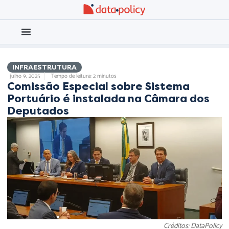
Eleições 2026
Meio Ambiente
INFRAESTRUTURA
julho 9, 2025
Tempo de leitura: 2 minutos
Comissão Especial sobre Sistema
Portuário é instalada na Câmara dos
Deputados
Créditos: DataPolicy