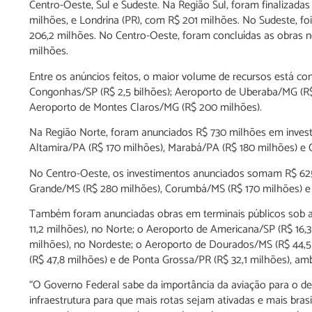
Centro-Oeste, Sul e Sudeste. Na Região Sul, foram finalizada
milhões, e Londrina (PR), com R$ 201 milhões. No Sudeste, fo
206,2 milhões. No Centro-Oeste, foram concluídas as obras 
milhões.
Entre os anúncios feitos, o maior volume de recursos está co
Congonhas/SP (R$ 2,5 bilhões); Aeroporto de Uberaba/MG (R$
Aeroporto de Montes Claros/MG (R$ 200 milhões).
Na Região Norte, foram anunciados R$ 730 milhões em inves
Altamira/PA (R$ 170 milhões), Marabá/PA (R$ 180 milhões) e 
No Centro-Oeste, os investimentos anunciados somam R$ 625 
Grande/MS (R$ 280 milhões), Corumbá/MS (R$ 170 milhões) e 
Também foram anunciadas obras em terminais públicos sob adm
11,2 milhões), no Norte; o Aeroporto de Americana/SP (R$ 16,3
milhões), no Nordeste; o Aeroporto de Dourados/MS (R$ 44,5
(R$ 47,8 milhões) e de Ponta Grossa/PR (R$ 32,1 milhões), am
“O Governo Federal sabe da importância da aviação para o d
infraestrutura para que mais rotas sejam ativadas e mais bras