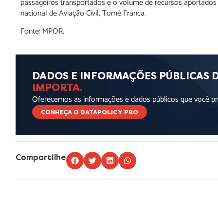
passageiros transportados e o volume de recursos aportados
nacional de Aviação Civil, Tomé Franca.
Fonte: MPOR.
DADOS E INFORMAÇÕES PÚBLICAS 
IMPORTA.
Oferecemos as informações e dados públicos que você pre
CONHEÇA O DATAPOLICY PRO
Compartilhe
Lorem ipsum dolor sit amet, consectetur adipiscing elit. Ut elit t