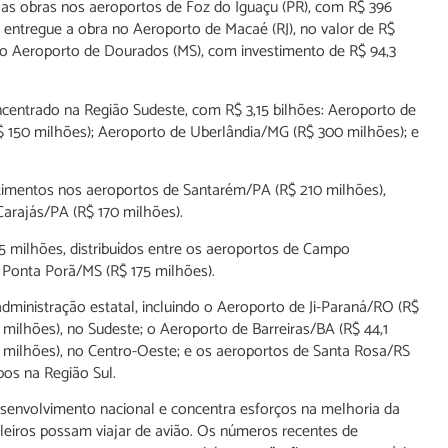
s as obras nos aeroportos de Foz do Iguaçu (PR), com R$ 396
i entregue a obra no Aeroporto de Macaé (RJ), no valor de R$
no Aeroporto de Dourados (MS), com investimento de R$ 94,3
ncentrado na Região Sudeste, com R$ 3,15 bilhões: Aeroporto de
 150 milhões); Aeroporto de Uberlândia/MG (R$ 300 milhões); e
timentos nos aeroportos de Santarém/PA (R$ 210 milhões),
Carajás/PA (R$ 170 milhões).
milhões, distribuídos entre os aeroportos de Campo
Ponta Porã/MS (R$ 175 milhões).
inistração estatal, incluindo o Aeroporto de Ji-Paraná/RO (R$
 milhões), no Sudeste; o Aeroporto de Barreiras/BA (R$ 44,1
 milhões), no Centro-Oeste; e os aeroportos de Santa Rosa/RS
bos na Região Sul.
esenvolvimento nacional e concentra esforços na melhoria da
ileiros possam viajar de avião. Os números recentes de