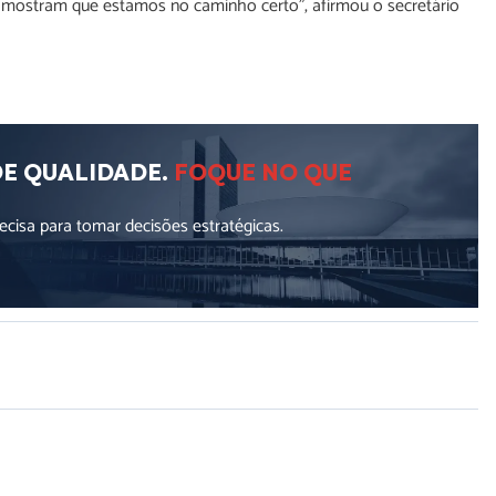
 mostram que estamos no caminho certo”, afirmou o secretário
DE QUALIDADE.
FOQUE NO QUE
cisa para tomar decisões estratégicas.
ellus, luctus nec ullamcorper mattis, pulvinar dapibus leo.