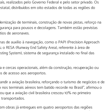
aís, realizados pelo Governo Federal e pelo setor privado. Os
tatal, distribuídos em oito estados de todas as regiões do
rnização de terminais, construção de novas pistas, reforço na
segurança para pousos e decolagens. Também estão previstas
átios de aeronaves.
emas de auxílio à navegação, como o PAPI (Precision Approach
tas; o RESA (Runway End Safety Area), referente à área de
sting System), sistema de segurança instalado no final das
 e cercas operacionais, além da construção, recuperação ou
as de acesso aos aeroportos.
ndir a aviação brasileira, reforçando o turismo de negócios e de
os terminais aéreos tem batido recorde no Brasil”, afirmou o
ou que a aviação civil brasileira cresceu 10% no primeiro
 transportados.
o em obras já entregues em quatro aeroportos das regiões