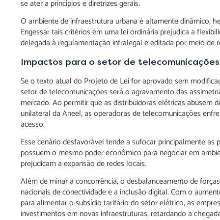
se ater a princípios e diretrizes gerais.
O ambiente de infraestrutura urbana é altamente dinâmico, he
Engessar tais critérios em uma lei ordinária prejudica a flexibi
delegada à regulamentação infralegal e editada por meio de r
Impactos para o setor de telecomunicações
Se o texto atual do Projeto de Lei for aprovado sem modific
setor de telecomunicações será o agravamento das assimetria
mercado. Ao permitir que as distribuidoras elétricas abusem
unilateral da Aneel, as operadoras de telecomunicações enfr
acesso.
Esse cenário desfavorável tende a sufocar principalmente as 
possuem o mesmo poder econômico para negociar em ambientes
prejudicam a expansão de redes locais.
Além de minar a concorrência, o desbalanceamento de força
nacionais de conectividade e a inclusão digital. Com o aumento
para alimentar o subsídio tarifário do setor elétrico, as emp
investimentos em novas infraestruturas, retardando a chegada 