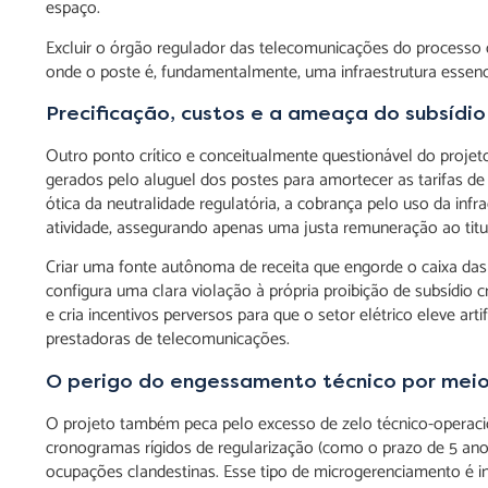
espaço.
Excluir o órgão regulador das telecomunicações do processo 
onde o poste é, fundamentalmente, uma infraestrutura essencia
Precificação, custos e a ameaça do subsídi
Outro ponto crítico e conceitualmente questionável do projet
gerados pelo aluguel dos postes para amortecer as tarifas de en
ótica da neutralidade regulatória, a cobrança pelo uso da infr
atividade, assegurando apenas uma justa remuneração ao titul
Criar uma fonte autônoma de receita que engorde o caixa das di
configura uma clara violação à própria proibição de subsídio c
e cria incentivos perversos para que o setor elétrico eleve ar
prestadoras de telecomunicações.
O perigo do engessamento técnico por meio 
O projeto também peca pelo excesso de zelo técnico-operaciona
cronogramas rígidos de regularização (como o prazo de 5 anos
ocupações clandestinas. Esse tipo de microgerenciamento é i