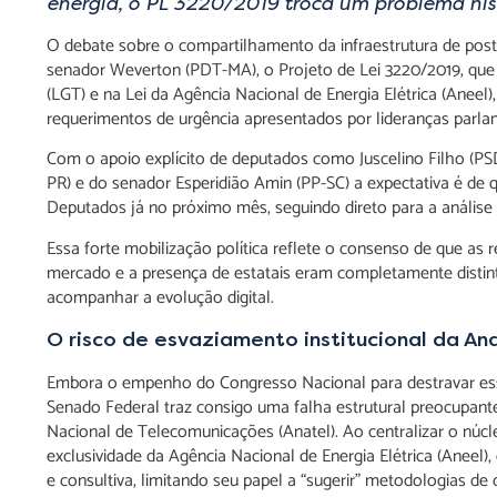
energia, o PL 3220/2019 troca um problema hist
O debate sobre o compartilhamento da infraestrutura de poste
senador Weverton (PDT-MA), o Projeto de Lei 3220/2019, que
(LGT) e na Lei da Agência Nacional de Energia Elétrica (Aneel)
requerimentos de urgência apresentados por lideranças parla
Com o apoio explícito de deputados como Juscelino Filho (P
PR) e do senador Esperidião Amin (PP-SC) a expectativa é de
Deputados já no próximo mês, seguindo direto para a análise
Essa forte mobilização política reflete o consenso de que as
mercado e a presença de estatais eram completamente distin
acompanhar a evolução digital.
O risco de esvaziamento institucional da An
Embora o empenho do Congresso Nacional para destravar esse
Senado Federal traz consigo uma falha estrutural preocupant
Nacional de Telecomunicações (Anatel). Ao centralizar o nú
exclusividade da Agência Nacional de Energia Elétrica (Aneel
e consultiva, limitando seu papel a “sugerir” metodologias de