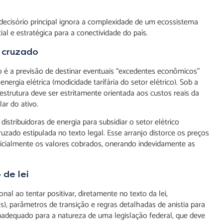
decisório principal ignora a complexidade de um ecossistema
l e estratégica para a conectividade do país.
o cruzado
o é a previsão de destinar eventuais “excedentes econômicos”
ergia elétrica (modicidade tarifária do setor elétrico). Sob a
aestrutura deve ser estritamente orientada aos custos reais da
ar do ativo.
stribuidoras de energia para subsidiar o setor elétrico
ruzado estipulada no texto legal. Esse arranjo distorce os preços
tificialmente os valores cobrados, onerando indevidamente as
de lei
l ao tentar positivar, diretamente no texto da lei,
), parâmetros de transição e regras detalhadas de anistia para
nadequado para a natureza de uma legislação federal, que deve