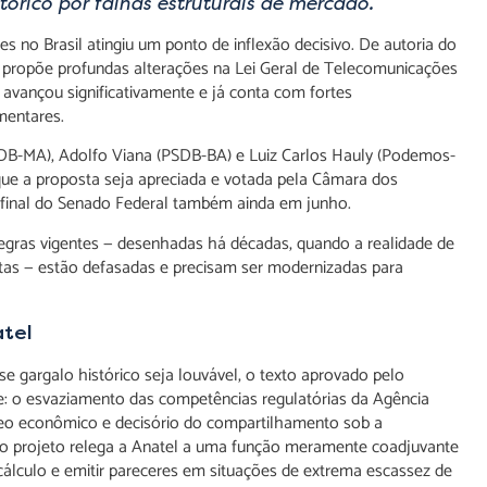
órico por falhas estruturais de mercado.
s no Brasil atingiu um ponto de inflexão decisivo. De autoria do
 propõe profundas alterações na Lei Geral de Telecomunicações
, avançou significativamente e já conta com fortes
mentares.
SDB-MA), Adolfo Viana (PSDB-BA) e Luiz Carlos Hauly (Podemos-
 que a proposta seja apreciada e votada pela Câmara dos
 final do Senado Federal também ainda em junho.
 regras vigentes — desenhadas há décadas, quando a realidade de
tas — estão defasadas e precisam ser modernizadas para
atel
 gargalo histórico seja louvável, o texto aprovado pelo
e: o esvaziamento das competências regulatórias da Agência
cleo econômico e decisório do compartilhamento sob a
), o projeto relega a Anatel a uma função meramente coadjuvante
 cálculo e emitir pareceres em situações de extrema escassez de