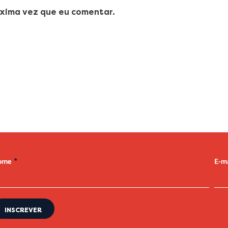
xima vez que eu comentar.
ellus, luctus nec ullamcorper mattis, pulvinar dapibus leo.
ome
E-m
INSCREVER