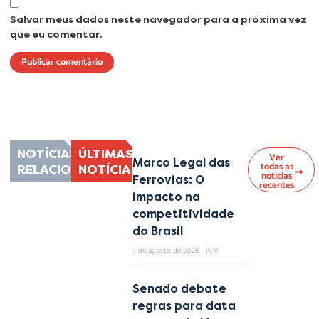
Salvar meus dados neste navegador para a próxima vez
que eu comentar.
Lorem ipsum dolor sit amet, consectetur adipiscing elit. Ut elit tellus, luctus
nec ullamcorper mattis, pulvinar dapibus leo.
NOTÍCIAS
ÚLTIMAS
Ver
Marco Legal das
todas as
RELACIONADAS
NOTÍCIAS
notícias
Ferrovias: O
recentes
impacto na
competitividade
do Brasil
7 de agosto de 2026
15:31
Senado debate
regras para data