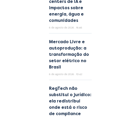
centers de IA e
impactos sobre
energia, água e
comunidades
6 de agosto de 2026
16:46
Mercado Livre e
autoprodução: a
transformação do
setor elétrico no
Brasil
6 de agosto de 2026
10:42
RegTech não
substitui o jurídico:
ela redistribui
onde está o risco
de compliance