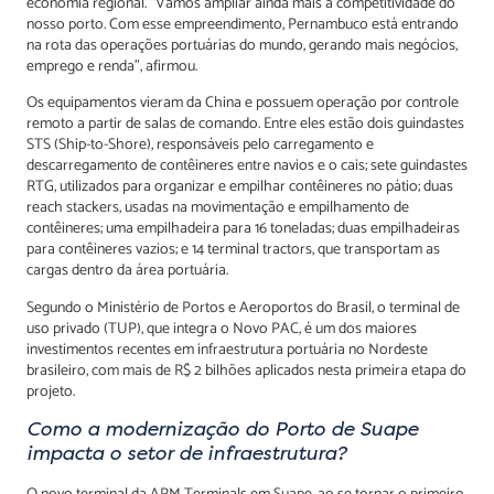
economia regional. “Vamos ampliar ainda mais a competitividade do
nosso porto. Com esse empreendimento, Pernambuco está entrando
na rota das operações portuárias do mundo, gerando mais negócios,
emprego e renda”, afirmou.
Os equipamentos vieram da China e possuem operação por controle
remoto a partir de salas de comando. Entre eles estão dois guindastes
STS (Ship-to-Shore), responsáveis pelo carregamento e
descarregamento de contêineres entre navios e o cais; sete guindastes
RTG, utilizados para organizar e empilhar contêineres no pátio; duas
reach stackers, usadas na movimentação e empilhamento de
contêineres; uma empilhadeira para 16 toneladas; duas empilhadeiras
para contêineres vazios; e 14 terminal tractors, que transportam as
cargas dentro da área portuária.
Segundo o Ministério de Portos e Aeroportos do Brasil, o terminal de
uso privado (TUP), que integra o Novo PAC, é um dos maiores
investimentos recentes em infraestrutura portuária no Nordeste
brasileiro, com mais de R$ 2 bilhões aplicados nesta primeira etapa do
projeto.
Como a modernização do Porto de Suape
impacta o setor de infraestrutura?