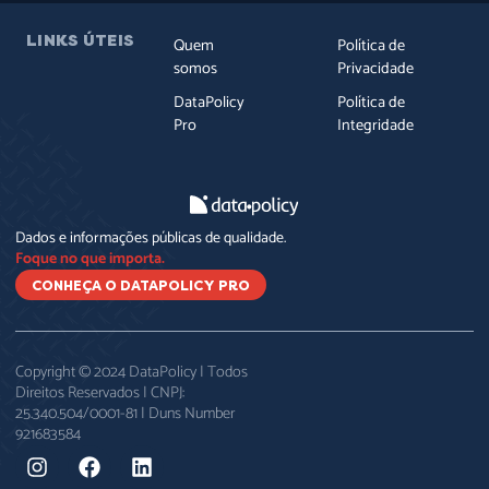
LINKS ÚTEIS
Quem
Política de
somos
Privacidade
DataPolicy
Política de
Pro
Integridade
Dados e informações públicas de qualidade.
Foque no que importa.
CONHEÇA O DATAPOLICY PRO
Copyright © 2024 DataPolicy | Todos
Direitos Reservados | CNPJ:
25.340.504/0001-81 | Duns Number
921683584