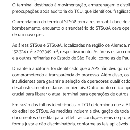
O terminal, destinado à movimentação, armazenagem e distribu
preocupações após auditoria do TCU, que identificou fragilida
O arrendatário do terminal STS08 tem a responsabilidade de c
bombeamento, enquanto o arrendatário do STS08A deve opera
de um novo píer.
As áreas STS08 e STS08A, localizadas na região de Alemoa, n
152.324 m² e 297.349 m², respectivamente. As áreas estão con
e a outras refinarias no Estado de São Paulo, como as de Pau
Durante a auditoria, foi identificado que a APS não divulgou o
comprometendo a transparência do processo. Além disso, os c
insuficientes para garantir a seleção de operadores qualifica
desabastecimento e danos ambientais. Outro ponto crítico ap
crucial para liberar o atual terminal para operações de outros 
Em razão das falhas identificadas, o TCU determinou que a A
do edital do STS08. As medidas incluem a divulgação de toda 
documentos do edital para refletir as condições reais do proj
forma justa e não discriminatória, conforme as leis aplicáveis.