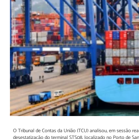
O Tribunal de Contas da União (TCU) analisou, em sessão rea
desestatização do terminal STS08, localizado no Porto de San