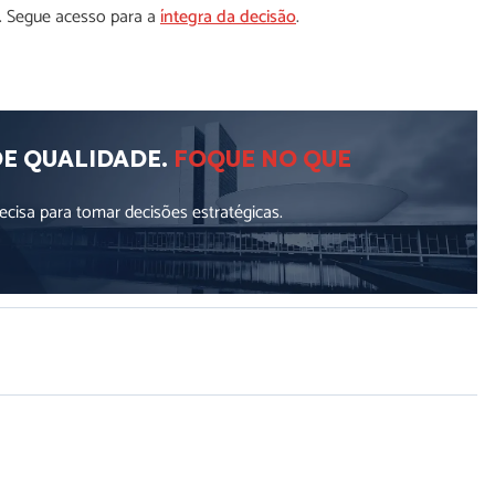
a. Segue acesso para a
íntegra da decisão
.
DE QUALIDADE.
FOQUE NO QUE
cisa para tomar decisões estratégicas.
ellus, luctus nec ullamcorper mattis, pulvinar dapibus leo.