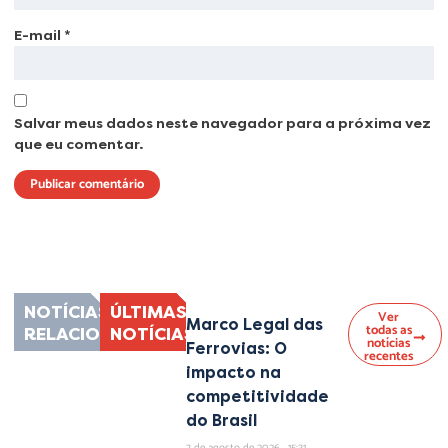
E-mail
*
Salvar meus dados neste navegador para a próxima vez
que eu comentar.
Lorem ipsum dolor sit amet, consectetur adipiscing elit. Ut elit tellus, luctus
nec ullamcorper mattis, pulvinar dapibus leo.
NOTÍCIAS
ÚLTIMAS
Ver
Marco Legal das
todas as
RELACIONADAS
NOTÍCIAS
notícias
Ferrovias: O
recentes
impacto na
competitividade
do Brasil