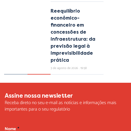
Reequilíbrio
econômico-
financeiro em
concessões de
infraestrutura: da
previsão legal à
imprevisibilidade
prática
3 de agosto de 2026
19:58
Assine nossa newsletter
Receba direto no seu e-mail as notícias e informações mais
importantes para o seu regulatório
Nome