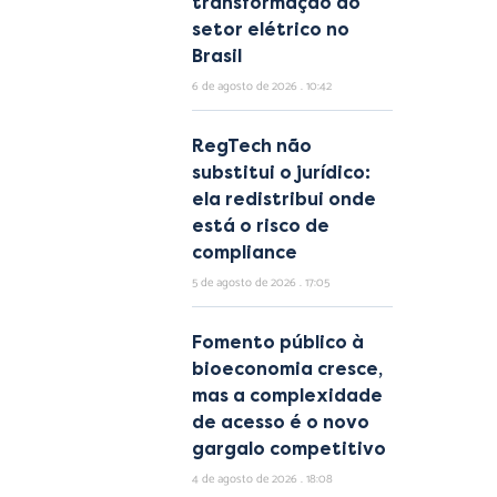
transformação do
setor elétrico no
Brasil
6 de agosto de 2026
10:42
RegTech não
substitui o jurídico:
ela redistribui onde
está o risco de
compliance
5 de agosto de 2026
17:05
Fomento público à
bioeconomia cresce,
mas a complexidade
de acesso é o novo
gargalo competitivo
4 de agosto de 2026
18:08