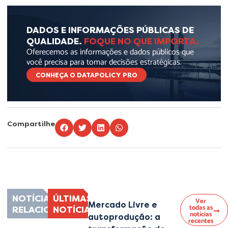
DADOS E INFORMAÇÕES PÚBLICAS DE
QUALIDADE.
FOQUE NO QUE IMPORTA.
Oferecemos as informações e dados públicos que
você precisa para tomar decisões estratégicas.
CONHEÇA O DATAPOLICY PRO
Compartilhe
Lorem ipsum dolor sit amet, consectetur adipiscing elit. Ut elit tellus, luctus
nec ullamcorper mattis, pulvinar dapibus leo.
NOTÍCIAS
ÚLTIMAS
Ver
Mercado Livre e
todas as
RELACIONADAS
NOTÍCIAS
notícias
autoprodução: a
recentes