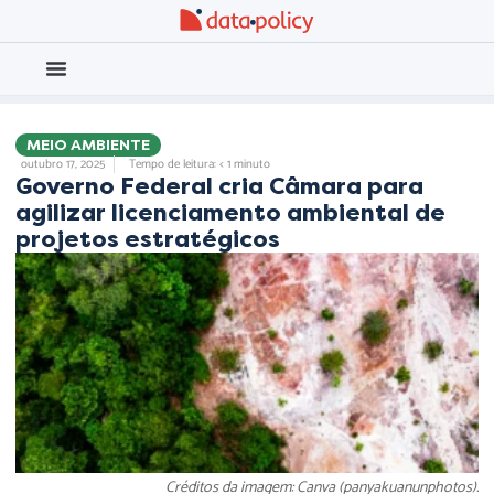
Eleições 2026
Meio Ambiente
MEIO AMBIENTE
outubro 17, 2025
Tempo de leitura: < 1 minuto
Governo Federal cria Câmara para
agilizar licenciamento ambiental de
projetos estratégicos
Créditos da imagem: Canva (panyakuanunphotos).