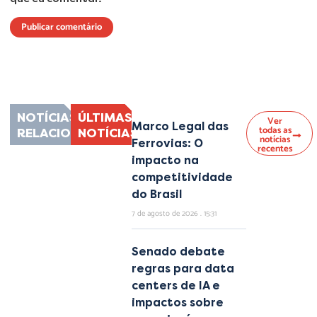
Lorem ipsum dolor sit amet, consectetur adipiscing elit. Ut elit tellus, luctus
nec ullamcorper mattis, pulvinar dapibus leo.
NOTÍCIAS
ÚLTIMAS
Ver
Marco Legal das
todas as
RELACIONADAS
NOTÍCIAS
notícias
Ferrovias: O
recentes
impacto na
competitividade
do Brasil
7 de agosto de 2026
15:31
Senado debate
regras para data
centers de IA e
impactos sobre