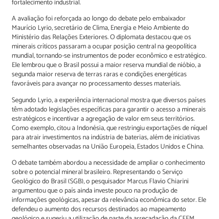
fortalecimento industrial.
A avaliação foi reforçada ao longo do debate pelo embaixador
Maurício Lyrio, secretário de Clima, Energia e Meio Ambiente do
Ministério das Relações Exteriores. O diplomata destacou que os
minerais críticos passaram a ocupar posição central na geopolítica
mundial, tornando-se instrumentos de poder econômico e estratégico.
Ele lembrou que o Brasil possui a maior reserva mundial de nióbio, a
segunda maior reserva de terras raras e condições energéticas
favoráveis para avançar no processamento desses materiais.
Segundo Lyrio, a experiência internacional mostra que diversos países
têm adotado legislações específicas para garantir o acesso a minerais
estratégicos e incentivar a agregação de valor em seus territórios.
Como exemplo, citou a Indonésia, que restringiu exportações de níquel
para atrair investimentos na indústria de baterias, além de iniciativas
semelhantes observadas na União Europeia, Estados Unidos e China.
O debate também abordou a necessidade de ampliar o conhecimento
sobre o potencial mineral brasileiro. Representando o Serviço
Geológico do Brasil (SGB), o pesquisador Marcus Flavio Chiarini
argumentou que o país ainda investe pouco na produção de
informações geológicas, apesar da relevância econômica do setor. Ele
defendeu o aumento dos recursos destinados ao mapeamento
geológico e sugeriu a utilização de parte da arrecadação da CFEM