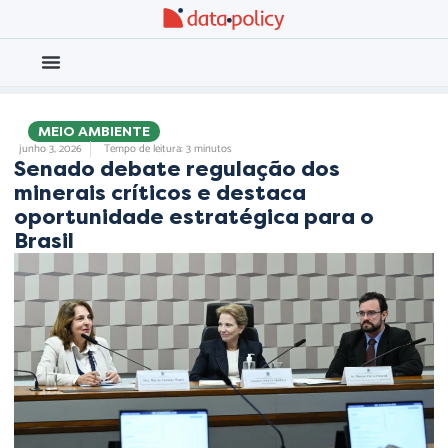
Eleições 2026
Meio Ambiente
,
,
MEIO AMBIENTE
junho 3, 2026
Tempo de leitura: 3 minutos
Senado debate regulação dos
minerais críticos e destaca
oportunidade estratégica para o
Brasil