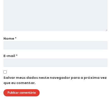
Nome
*
E-mail
*
Salvar meus dados neste navegador para a próxima vez
que eu comentar.
Lorem ipsum dolor sit amet, consectetur adipiscing elit. Ut elit tellus, luctus
nec ullamcorper mattis, pulvinar dapibus leo.