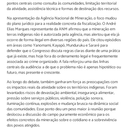
pontos centrais como consulta às comunidades, limitação territorial
da atividade, assistência técnica e formas de destinação dos recursos.
Na apresentação da Agência Nacional de Mineração, o foco mudou
do plano jurídico para a realidade concreta da fiscalização. O André
Elias Marques representante da ANM afirmou que a mineração em
terras indígenas não é autorizada pela agência, mas alertou que ela já
ocorre de forma ilegal em diversas regiões do país. Ele citou episódios
em áreas como Yanomami, Kayapó, Munduruku e Sararé para
defender que o Congresso discuta regras claras diante de uma prática
que já existe, mas hoje fora do ordenamento legal e frequentemente
associada ao crime organizado. A fala reforçou uma das linhas
centrais da audiência: a de que o problema não é apenas hipotético ou
futuro, mas presente e crescente.
Ao longo do debate, também ganharam força as preocupações com
os impactos reais da atividade sobre os territórios indígenas. Foram
levantados riscos de devastação ambiental, insegurança alimentar,
pressão sobre serviços públicos, violência, poluição sonora,
iluminação contínua, explosões e mudança brusca na dinâmica social
das comunidades. Esse ponto deu um peso maior à reunião porque
deslocou a discussão do campo puramente econômico para os
efeitos concretos da mineração sobre o cotidiano e a sobrevivência
dos povos atingidos.