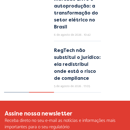
autoprodução: a
transformação do
setor elétrico no
Brasil
6 de agosto de 2026
10:42
RegTech não
substitui o jurídico:
ela redistribui
onde está o risco
de compliance
5 de agosto de 2026
17:05
Assine nossa newsletter
Receba direto no seu e-mail as notícias e informações mais
importantes para o seu regulatório