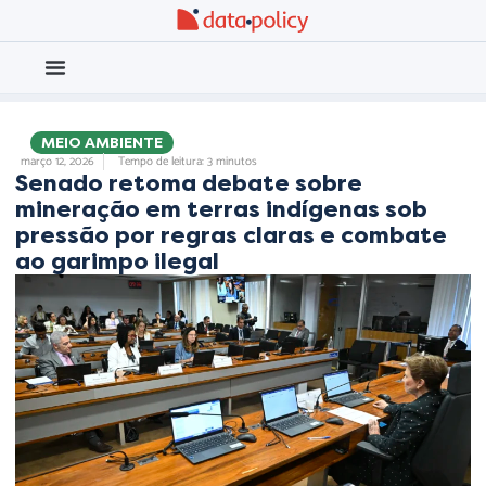
Eleições 2026
Meio Ambiente
,
,
MEIO AMBIENTE
março 12, 2026
Tempo de leitura: 3 minutos
Senado retoma debate sobre
mineração em terras indígenas sob
pressão por regras claras e combate
ao garimpo ilegal