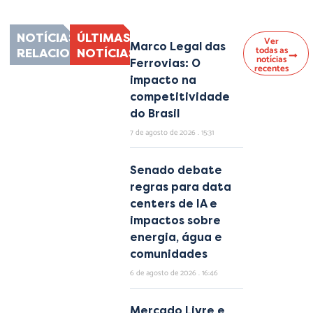
NOTÍCIAS
ÚLTIMAS
Ver
Marco Legal das
todas as
RELACIONADAS
NOTÍCIAS
notícias
Ferrovias: O
recentes
impacto na
competitividade
do Brasil
7 de agosto de 2026
15:31
Senado debate
regras para data
centers de IA e
impactos sobre
energia, água e
comunidades
6 de agosto de 2026
16:46
Mercado Livre e