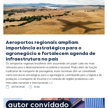
agronegócio e fortalecem
agenda de infraestrutura
no país
Aeroportos regionais ampliam
importância estratégica para o
agronegócio e fortalecem agenda de
infraestrutura no país
Os aeroportos regionais brasileiros vêm assumindo um papel cada vez mais
relevante para o desenvolvimento econômico nacional. Muito além da função
tradicional de transporte de passageiros, esses terminais têm se consolidado
como estruturas estratégicas para o agronegócio, contribuindo para a logística de
produção, o transporte de insumos e a conexão de regiões produtoras com
mercados nacionais e internacionais. (...)
30/06/2026
10:45
O nó intermodal: a
autor convidado