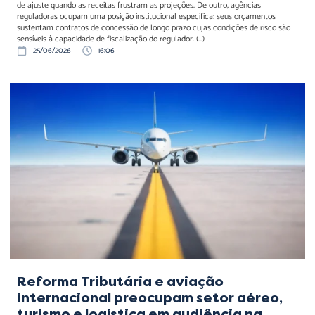
de ajuste quando as receitas frustram as projeções. De outro, agências
reguladoras ocupam uma posição institucional específica: seus orçamentos
sustentam contratos de concessão de longo prazo cujas condições de risco são
sensíveis à capacidade de fiscalização do regulador. (...)
25/06/2026
16:06
Reforma Tributária e
aviação internacional
preocupam setor aéreo,
turismo e logística em
audiência na Câmara
Reforma Tributária e aviação
internacional preocupam setor aéreo,
turismo e logística em audiência na