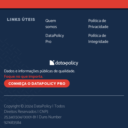
LINKS ÚTEIS
Quem
Política de
somos
Privacidade
DataPolicy
Política de
Pro
Integridade
Dados e informações públicas de qualidade.
Foque no que importa.
CONHEÇA O DATAPOLICY PRO
Copyright © 2024 DataPolicy | Todos
Direitos Reservados | CNPJ:
25.340.504/0001-81 | Duns Number
921683584