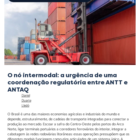
urgência de uma
coordenação regulatória
entre ANTT e ANTAQ
O nó intermodal: a urgência de uma
coordenação regulatória entre ANTT e
ANTAQ
Daniel
Duarte
Lledó
O Brasil é uma das maiores economias agrícolas e industriais do mundo e
depende, estruturalmente, de cadeias de transporte integradas para conectar a
produção ao mercado. Escoar a safra do Centro-Oeste pelos portos do Arco
Norte, ligar terminais portuários a corredores ferroviários do interior, integrar a
cabotagem às redes rodoviárias litorâneas: essas operações pressupõem que os
diferentes modais funcionem como elos articulados de um sistema único. A