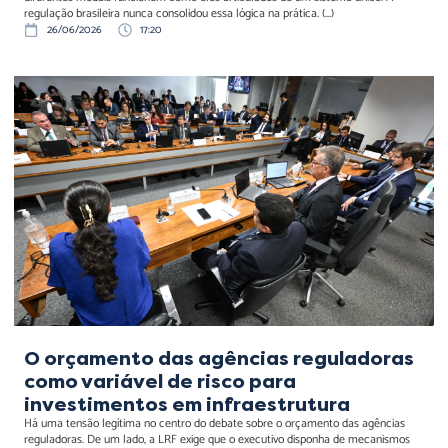
regulação brasileira nunca consolidou essa lógica na prática. (...)
26/06/2026
17:20
O orçamento das agências
reguladoras como variável
de risco para
investimentos em
infraestrutura
O orçamento das agências reguladoras
como variável de risco para
investimentos em infraestrutura
Há uma tensão legítima no centro do debate sobre o orçamento das agências
reguladoras. De um lado, a LRF exige que o executivo disponha de mecanismos