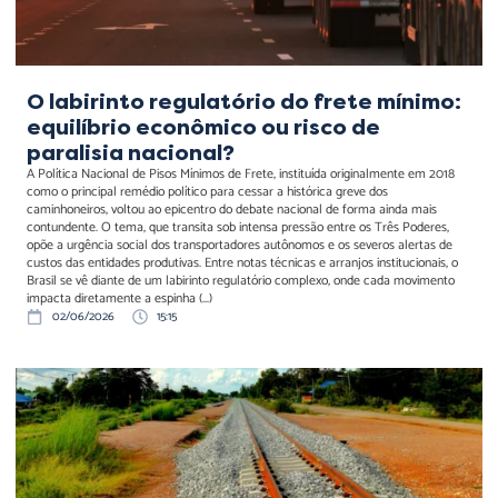
O labirinto regulatório do frete mínimo:
equilíbrio econômico ou risco de
paralisia nacional?
A Política Nacional de Pisos Mínimos de Frete, instituída originalmente em 2018
como o principal remédio político para cessar a histórica greve dos
caminhoneiros, voltou ao epicentro do debate nacional de forma ainda mais
contundente. O tema, que transita sob intensa pressão entre os Três Poderes,
opõe a urgência social dos transportadores autônomos e os severos alertas de
custos das entidades produtivas. Entre notas técnicas e arranjos institucionais, o
Brasil se vê diante de um labirinto regulatório complexo, onde cada movimento
impacta diretamente a espinha (...)
02/06/2026
15:15
O STF liberou a Ferrogrão.
O projeto continua parado.