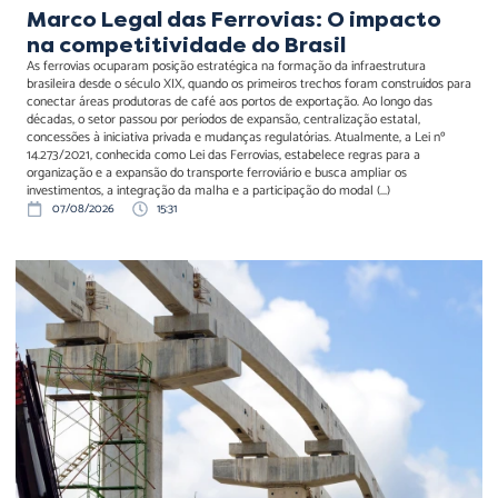
Marco Legal das Ferrovias: O impacto
na competitividade do Brasil
As ferrovias ocuparam posição estratégica na formação da infraestrutura
brasileira desde o século XIX, quando os primeiros trechos foram construídos para
conectar áreas produtoras de café aos portos de exportação. Ao longo das
décadas, o setor passou por períodos de expansão, centralização estatal,
concessões à iniciativa privada e mudanças regulatórias. Atualmente, a Lei nº
14.273/2021, conhecida como Lei das Ferrovias, estabelece regras para a
organização e a expansão do transporte ferroviário e busca ampliar os
investimentos, a integração da malha e a participação do modal (...)
07/08/2026
15:31
Reequilíbrio econômico-
financeiro em concessões
de infraestrutura: da
previsão legal à
imprevisibilidade prática