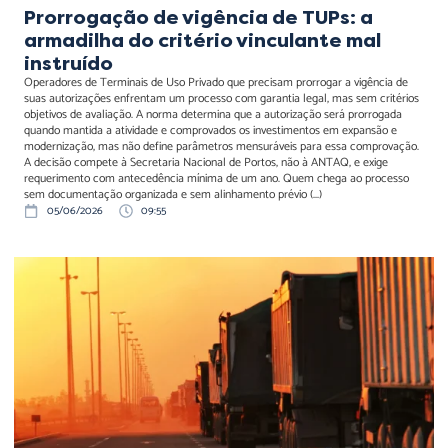
Prorrogação de vigência de TUPs: a
armadilha do critério vinculante mal
instruído
Operadores de Terminais de Uso Privado que precisam prorrogar a vigência de
suas autorizações enfrentam um processo com garantia legal, mas sem critérios
objetivos de avaliação. A norma determina que a autorização será prorrogada
quando mantida a atividade e comprovados os investimentos em expansão e
modernização, mas não define parâmetros mensuráveis para essa comprovação.
A decisão compete à Secretaria Nacional de Portos, não à ANTAQ, e exige
requerimento com antecedência mínima de um ano. Quem chega ao processo
sem documentação organizada e sem alinhamento prévio (...)
05/06/2026
09:55
O labirinto regulatório do
frete mínimo: equilíbrio
econômico ou risco de
paralisia nacional?