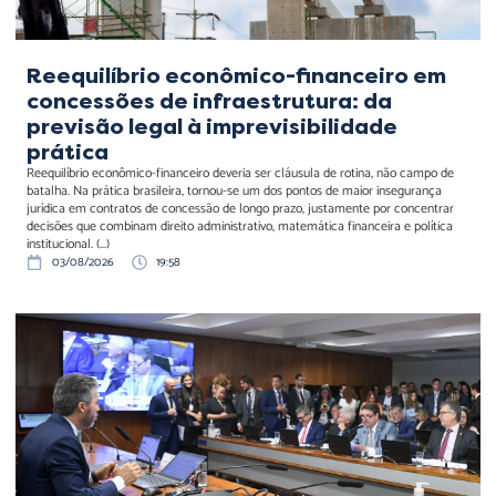
Reequilíbrio econômico-financeiro em
concessões de infraestrutura: da
previsão legal à imprevisibilidade
prática
Reequilíbrio econômico-financeiro deveria ser cláusula de rotina, não campo de
batalha. Na prática brasileira, tornou-se um dos pontos de maior insegurança
jurídica em contratos de concessão de longo prazo, justamente por concentrar
decisões que combinam direito administrativo, matemática financeira e política
institucional. (...)
03/08/2026
19:58
CI adia votação da Política
Nacional de Minerais
Críticos após debate sobre
soberania e