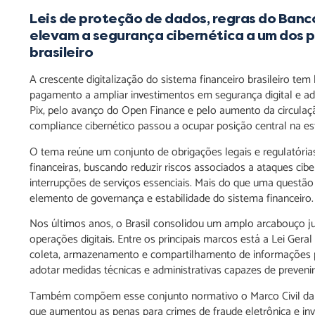
Leis de proteção de dados, regras do Banco
elevam a segurança cibernética a um dos pr
brasileiro
A crescente digitalização do sistema financeiro brasileiro tem 
pagamento a ampliar investimentos em segurança digital e a
Pix, pelo avanço do Open Finance e pelo aumento da circulaç
compliance cibernético passou a ocupar posição central na estr
O tema reúne um conjunto de obrigações legais e regulatória
financeiras, buscando reduzir riscos associados a ataques cib
interrupções de serviços essenciais. Mais do que uma questão
elemento de governança e estabilidade do sistema financeiro.
Nos últimos anos, o Brasil consolidou um amplo arcabouço ju
operações digitais. Entre os principais marcos está a Lei Ger
coleta, armazenamento e compartilhamento de informações pes
adotar medidas técnicas e administrativas capazes de preveni
Também compõem esse conjunto normativo o Marco Civil da Int
que aumentou as penas para crimes de fraude eletrônica e inva