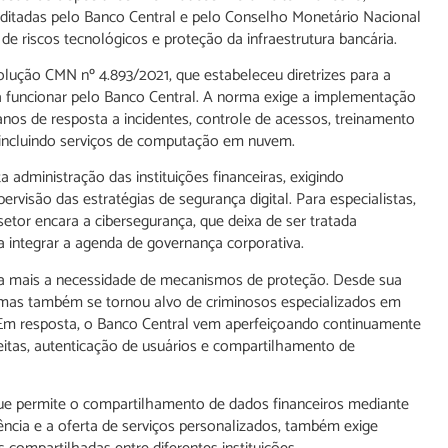
editadas pelo Banco Central e pelo Conselho Monetário Nacional
de riscos tecnológicos e proteção da infraestrutura bancária.
olução CMN nº 4.893/2021, que estabeleceu diretrizes para a
s a funcionar pelo Banco Central. A norma exige a implementação
os de resposta a incidentes, controle de acessos, treinamento
 incluindo serviços de computação em nuvem.
administração das instituições financeiras, exigindo
pervisão das estratégias de segurança digital. Para especialistas,
or encara a cibersegurança, que deixa de ser tratada
 integrar a agenda de governança corporativa.
a mais a necessidade de mecanismos de proteção. Desde sua
s, mas também se tornou alvo de criminosos especializados em
s. Em resposta, o Banco Central vem aperfeiçoando continuamente
itas, autenticação de usuários e compartilhamento de
 permite o compartilhamento de dados financeiros mediante
rência e a oferta de serviços personalizados, também exige