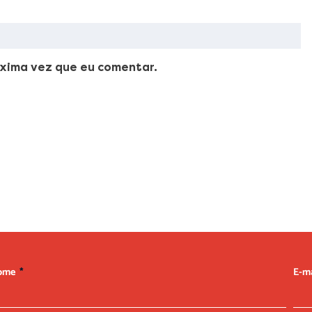
xima vez que eu comentar.
ellus, luctus nec ullamcorper mattis, pulvinar dapibus leo.
ome
E-m