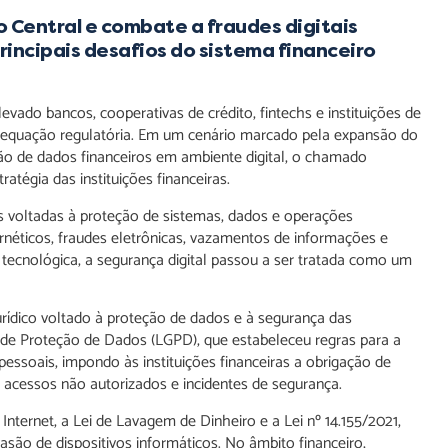
 Central e combate a fraudes digitais
incipais desafios do sistema financeiro
levado bancos, cooperativas de crédito, fintechs e instituições de
dequação regulatória. Em um cenário marcado pela expansão do
ão de dados financeiros em ambiente digital, o chamado
atégia das instituições financeiras.
s voltadas à proteção de sistemas, dados e operações
ernéticos, fraudes eletrônicas, vazamentos de informações e
 tecnológica, a segurança digital passou a ser tratada como um
rídico voltado à proteção de dados e à segurança das
al de Proteção de Dados (LGPD), que estabeleceu regras para a
soais, impondo às instituições financeiras a obrigação de
r acessos não autorizados e incidentes de segurança.
ernet, a Lei de Lavagem de Dinheiro e a Lei nº 14.155/2021,
são de dispositivos informáticos. No âmbito financeiro,