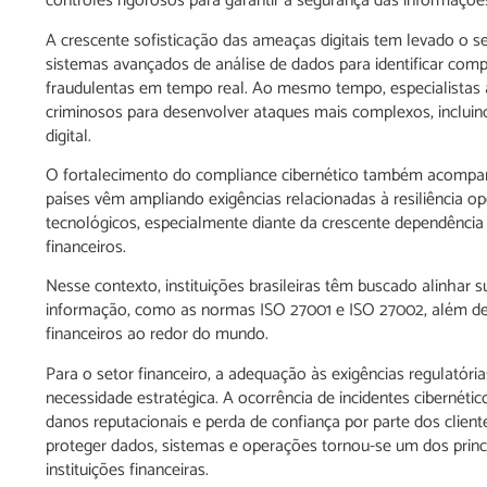
controles rigorosos para garantir a segurança das informações
A crescente sofisticação das ameaças digitais tem levado o seto
sistemas avançados de análise de dados para identificar co
fraudulentas em tempo real. Ao mesmo tempo, especialistas aler
criminosos para desenvolver ataques mais complexos, incluin
digital.
O fortalecimento do compliance cibernético também acompanh
países vêm ampliando exigências relacionadas à resiliência op
tecnológicos, especialmente diante da crescente dependência
financeiros.
Nesse contexto, instituições brasileiras têm buscado alinhar s
informação, como as normas ISO 27001 e ISO 27002, além de 
financeiros ao redor do mundo.
Para o setor financeiro, a adequação às exigências regulató
necessidade estratégica. A ocorrência de incidentes cibernétic
danos reputacionais e perda de confiança por parte dos clien
proteger dados, sistemas e operações tornou-se um dos princi
instituições financeiras.