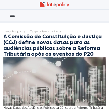
Eleições 2026
Meio Ambiente
novembro 5, 2024
Tempo de leitura: 2 minutos
A Comissão de Constituição e Justiça
(CCJ) define novas datas para as
audiências públicas sobre a Reforma
Tributária após os eventos do P20
Novas Datas das Audiências Públicas da CCJ sobre a Reforma Tributária