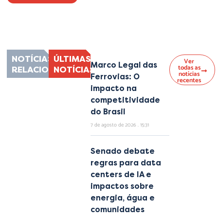
Lorem ipsum dolor sit amet, consectetur adipiscing elit. Ut elit tellus, luctus
nec ullamcorper mattis, pulvinar dapibus leo.
NOTÍCIAS
ÚLTIMAS
Ver
Marco Legal das
todas as
RELACIONADAS
NOTÍCIAS
notícias
Ferrovias: O
recentes
impacto na
competitividade
do Brasil
7 de agosto de 2026
15:31
Senado debate
regras para data
centers de IA e
impactos sobre
energia, água e
comunidades