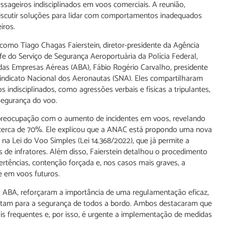
sageiros indisciplinados em voos comerciais. A reunião,
discutir soluções para lidar com comportamentos inadequados
iros.
 como Tiago Chagas Faierstein, diretor-presidente da Agência
fe do Serviço de Segurança Aeroportuária da Polícia Federal,
 das Empresas Aéreas (ABA), Fábio Rogério Carvalho, presidente
Sindicato Nacional dos Aeronautas (SNA). Eles compartilharam
indisciplinados, como agressões verbais e físicas a tripulantes,
segurança do voo.
 preocupação com o aumento de incidentes em voos, revelando
m cerca de 70%. Ele explicou que a ANAC está propondo uma nova
 Lei do Voo Simples (Lei 14.368/2022), que já permite a
 de infratores. Além disso, Faierstein detalhou o procedimento
vertências, contenção forçada e, nos casos mais graves, a
e em voos futuros.
da ABA, reforçaram a importância de uma regulamentação eficaz,
ntam para a segurança de todos a bordo. Ambos destacaram que
is frequentes e, por isso, é urgente a implementação de medidas