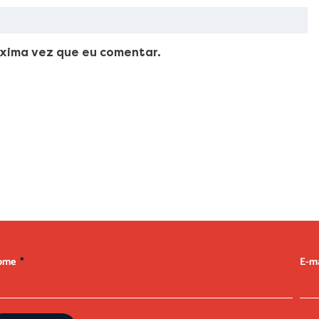
xima vez que eu comentar.
ellus, luctus nec ullamcorper mattis, pulvinar dapibus leo.
ome
E-m