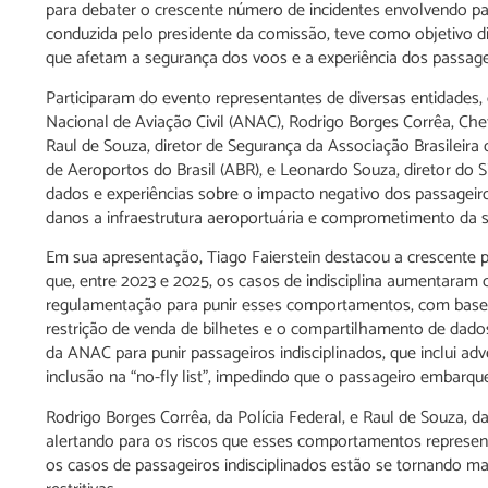
para debater o crescente número de incidentes envolvendo pas
conduzida pelo presidente da comissão, teve como objetivo 
que afetam a segurança dos voos e a experiência dos passage
Participaram do evento representantes de diversas entidades,
Nacional de Aviação Civil (ANAC), Rodrigo Borges Corrêa, Che
Raul de Souza, diretor de Segurança da Associação Brasileira
de Aeroportos do Brasil (ABR), e Leonardo Souza, diretor do 
dados e experiências sobre o impacto negativo dos passageiros 
danos a infraestrutura aeroportuária e comprometimento da 
Em sua apresentação, Tiago Faierstein destacou a crescente
que, entre 2023 e 2025, os casos de indisciplina aumentara
regulamentação para punir esses comportamentos, com base na
restrição de venda de bilhetes e o compartilhamento de dados
da ANAC para punir passageiros indisciplinados, que inclui ad
inclusão na “no-fly list”, impedindo que o passageiro embarqu
Rodrigo Borges Corrêa, da Polícia Federal, e Raul de Souza, 
alertando para os riscos que esses comportamentos represe
os casos de passageiros indisciplinados estão se tornando ma