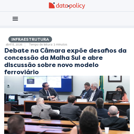
Eleições 2026
Meio Ambiente
,
,
INFRAESTRUTURA
abril 8, 2026
Tempo de leitura: 3 minutos
Debate na Câmara expõe desafios da
concessão da Malha Sul e abre
discussão sobre novo modelo
ferroviário