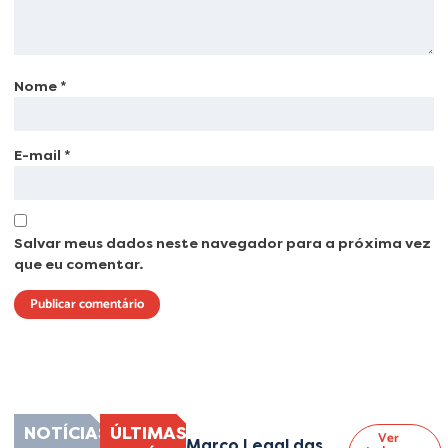
Nome
*
E-mail
*
Salvar meus dados neste navegador para a próxima vez
que eu comentar.
Lorem ipsum dolor sit amet, consectetur adipiscing elit. Ut elit tellus, luctus
nec ullamcorper mattis, pulvinar dapibus leo.
NOTÍCIAS
ÚLTIMAS
Ver
Marco Legal das