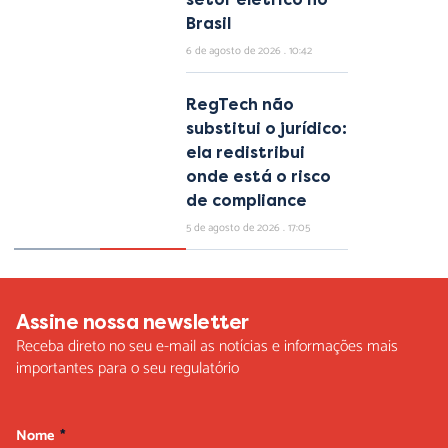
Brasil
6 de agosto de 2026
10:42
RegTech não
substitui o jurídico:
ela redistribui
onde está o risco
de compliance
5 de agosto de 2026
17:05
Assine nossa newsletter
Receba direto no seu e-mail as notícias e informações mais
importantes para o seu regulatório
Nome