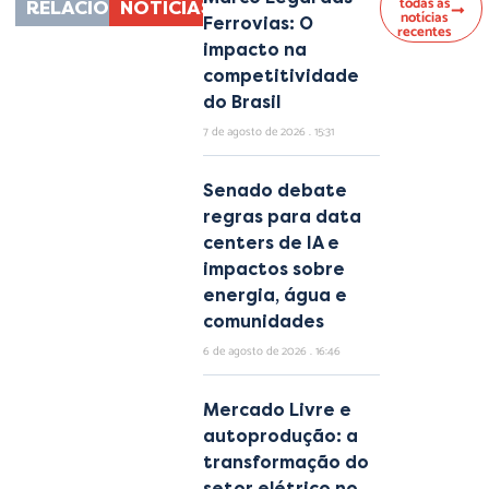
todas as
RELACIONADAS
NOTÍCIAS
notícias
Ferrovias: O
recentes
impacto na
competitividade
do Brasil
7 de agosto de 2026
15:31
Senado debate
regras para data
centers de IA e
impactos sobre
energia, água e
comunidades
6 de agosto de 2026
16:46
Mercado Livre e
autoprodução: a
transformação do
setor elétrico no