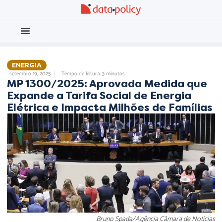
Eleições 2026
Meio Ambiente
ENERGIA
setembro 19, 2025
Tempo de leitura: 3 minutos
MP 1300/2025: Aprovada Medida que
Expande a Tarifa Social de Energia
Elétrica e Impacta Milhões de Famílias
Bruno Spada/Agência Câmara de Notícias