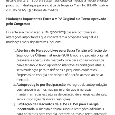
fiscal e alertaram sobre a sustentabilidade da medida a médio e longo
prazo, com destaque para a crítica de Rogério Marinho (PL-RN) sobre
o custo de R$ 4,5 bilhões da medida.
Mudanças Importantes Entre a MPV Original e o Texto Aprovado
pelo Congresso
Durante sua tramitação, a MP 1300/2025 passou por diversas
alterações importantes que impactaram a proposta original. As
mudanças mais significativas incluem:
Abertura do Mercado Livre para Baixa Tensão e Criação do
Supridor de Última Instância (SUI)
: Embora o projeto original
prevesse a abertura do mercado livre para consumidores de
baixa tensão, o texto aprovado manteve as condições atuais,
sem mudanças para residências e pequenos comércios.
Empresas de energia e varejistas não terão acesso ao novo
mercado.
Autoprodução por Equiparação
: As regras de autoprodução
permanecem as mesmas, permitindo que empresas
mantenham suas estruturas de geração de energia existentes,
sem a imposição de novas restrições.
Limitação de Descontos de TUST/TUSD para Energia
Incentivada
: A medida original sugeria restrições adicionais
para contratos com energia incentivada, mas o texto aprovado