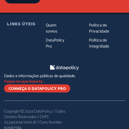
LINKS ÚTEIS
Quem
Política de
somos
Privacidade
DataPolicy
Política de
Pro
Integridade
Dados e informações públicas de qualidade.
Foque no que importa.
CONHEÇA O DATAPOLICY PRO
Copyright © 2024 DataPolicy | Todos
Direitos Reservados | CNPJ:
25.340.504/0001-81 | Duns Number
921683584