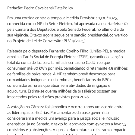
Redação: Pedro Cavalcanti/DataPolicy
Em uma corrida contra o tempo, a Medida Provisória 1300/2025,
conhecida como MP do Setor Elétrico, foi aprovada na quarta-feira (17)
pela Câmara dos Deputados e pelo Senado Federal, no último dia de
sua vigência. O texto agora segue para sanção presidencial, convertido
no Projeto de Lei de Conversão (PLV 4/2025).
Relatada pelo deputado Fernando Coelho Filho (União-PE), a medida
amplia a Tarifa Social de Energia Elétrica (TSEE), garantindo isenção
total da conta de luz para famílias inscritas no CadÚnico que
consumam até 80 kWh por mês, beneficiando diretamente 4,5 milhões
de famílias de baixa renda. A MP também prevê descontos para
comunidades indígenas e quilombolas, beneficiários do BPC e
consumidores rurais que atuam em atividades de irrigação e
aquicultura. Estima-se que 115 milhões de brasileiros possam ser
impactados pelas reduções previstas para 2026.
A votação na Câmara foi simbólica e ocorreu após um acordo entre
as lideranças partidárias. Parlamentares da base governista
consideraram a medida um avanço para a justiça social e inclusão
energética. Já no Senado, o texto foi aprovado com 49 votos a favor, 3
contrários e 3 abstenções. Alguns parlamentares criticaram o impacto