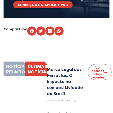
CONHEÇA O DATAPOLICY PRO
Compartilhe
Lorem ipsum dolor sit amet, consectetur adipiscing elit. Ut elit tellus, luctus
nec ullamcorper mattis, pulvinar dapibus leo.
NOTÍCIAS
ÚLTIMAS
Ver
Marco Legal das
todas as
RELACIONADAS
NOTÍCIAS
notícias
Ferrovias: O
recentes
impacto na
competitividade
do Brasil
7 de agosto de 2026
15:31