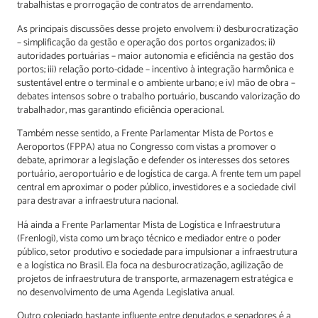
trabalhistas e prorrogação de contratos de arrendamento.
As principais discussões desse projeto envolvem: i) desburocratização
– simplificação da gestão e operação dos portos organizados; ii)
autoridades portuárias – maior autonomia e eficiência na gestão dos
portos; iii) relação porto-cidade – incentivo à integração harmônica e
sustentável entre o terminal e o ambiente urbano; e iv) mão de obra –
debates intensos sobre o trabalho portuário, buscando valorização do
trabalhador, mas garantindo eficiência operacional.
Também nesse sentido, a Frente Parlamentar Mista de Portos e
Aeroportos (FPPA) atua no Congresso com vistas a promover o
debate, aprimorar a legislação e defender os interesses dos setores
portuário, aeroportuário e de logística de carga. A frente tem um papel
central em aproximar o poder público, investidores e a sociedade civil
para destravar a infraestrutura nacional.
Há ainda a Frente Parlamentar Mista de Logística e Infraestrutura
(Frenlogi), vista como um braço técnico e mediador entre o poder
público, setor produtivo e sociedade para impulsionar a infraestrutura
e a logística no Brasil. Ela foca na desburocratização, agilização de
projetos de infraestrutura de transporte, armazenagem estratégica e
no desenvolvimento de uma Agenda Legislativa anual.
Outro colegiado bastante influente entre deputados e senadores é a