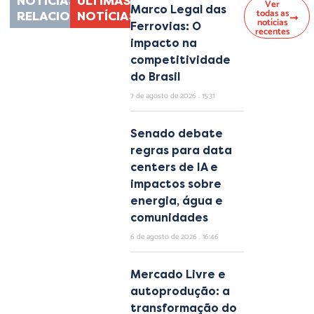
NOTÍCIAS
ÚLTIMAS
Ver
Marco Legal das
todas as
RELACIONADAS
NOTÍCIAS
notícias
Ferrovias: O
recentes
impacto na
competitividade
do Brasil
7 de agosto de 2026
15:31
Senado debate
regras para data
centers de IA e
impactos sobre
energia, água e
comunidades
6 de agosto de 2026
16:46
Mercado Livre e
autoprodução: a
transformação do