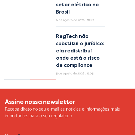
setor elétrico no
Brasil
6 de agosto de 2026
10:42
RegTech não
substitui o jurídico:
ela redistribui
onde está o risco
de compliance
5 de agosto de 2026
17:05
Assine nossa newsletter
Receba direto no seu e-mail as notícias e informações mais
importantes para o seu regulatório