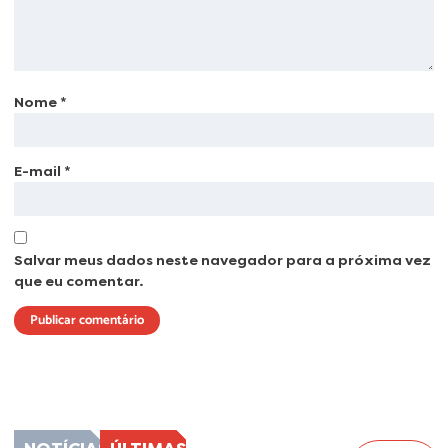
Nome
*
E-mail
*
Salvar meus dados neste navegador para a próxima vez
que eu comentar.
Lorem ipsum dolor sit amet, consectetur adipiscing elit. Ut elit tellus, luctus
nec ullamcorper mattis, pulvinar dapibus leo.