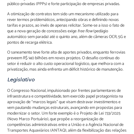
público-privadas (PPPs) e forte participação de empresas privadas.
A otimização de contratos tem sido um mecanismo utilizado para
rever termos problemáticos, antecipando obras e definindo novas
tarifas e prazos, ao invés de apenas relicitar. Some-se a isso o fato de
que a nova geração de concessões exige
free flow
(pedágio
automático sem parada) até o quinto ano, além de câmeras OCR, 5G e
pontos de recarga elétrica.
O saneamento teve forte alta de aportes privados, enquanto ferrovias
preveem R$ 140 bilhões em novos projetos. O desafio contínuo do
setor é reduzir o alto custo operacional logístico, que melhora com a
privatização, mas ainda enfrenta um déficit histórico de manutenção.
Legislativo
O Congresso Nacional, impulsionado por frentes parlamentares de
infraestrutura e competitividade, tem exercido papel protagonista na
aprovação de “marcos legais” que visam destravar investimentos e
vem pautando mudanças estruturais, avançando em propostas para
modernizar o setor. Um forte exemplo é o Projeto de Lei 733/2025
(Novo Marco Portuário), que propõe a reorganização de
competências administrativas entre a União e a Agência Nacional de
Transportes Aquaviários (ANTAQ), além da flexibilização das relações