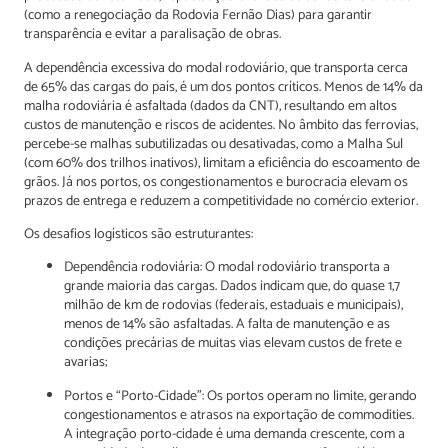
(como a renegociação da Rodovia Fernão Dias) para garantir
transparência e evitar a paralisação de obras.
A dependência excessiva do modal rodoviário, que transporta cerca
de 65% das cargas do país, é um dos pontos críticos. Menos de 14% da
malha rodoviária é asfaltada (dados da CNT), resultando em altos
custos de manutenção e riscos de acidentes. No âmbito das ferrovias,
percebe-se malhas subutilizadas ou desativadas, como a Malha Sul
(com 60% dos trilhos inativos), limitam a eficiência do escoamento de
grãos. Já nos portos, os congestionamentos e burocracia elevam os
prazos de entrega e reduzem a competitividade no comércio exterior.
Os desafios logísticos são estruturantes:
Dependência rodoviária: O modal rodoviário transporta a
grande maioria das cargas. Dados indicam que, do quase 1,7
milhão de km de rodovias (federais, estaduais e municipais),
menos de 14% são asfaltadas. A falta de manutenção e as
condições precárias de muitas vias elevam custos de frete e
avarias;
Portos e “Porto-Cidade”: Os portos operam no limite, gerando
congestionamentos e atrasos na exportação de commodities.
A integração porto-cidade é uma demanda crescente, com a