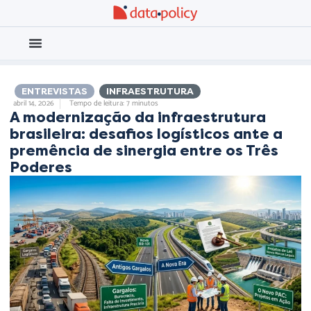
Eleições 2026
Meio Ambiente
,
ENTREVISTAS
,
INFRAESTRUTURA
abril 14, 2026
Tempo de leitura: 7 minutos
A modernização da infraestrutura
brasileira: desafios logísticos ante a
premência de sinergia entre os Três
Poderes