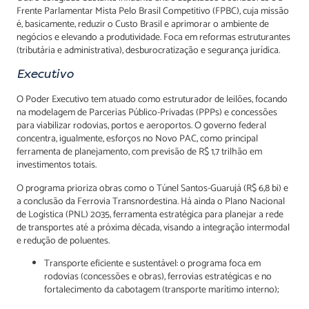
Frente Parlamentar Mista Pelo Brasil Competitivo (FPBC), cuja missão
é, basicamente, reduzir o Custo Brasil e aprimorar o ambiente de
negócios e elevando a produtividade. Foca em reformas estruturantes
(tributária e administrativa), desburocratização e segurança jurídica.
Executivo
O Poder Executivo tem atuado como estruturador de leilões, focando
na modelagem de Parcerias Público-Privadas (PPPs) e concessões
para viabilizar rodovias, portos e aeroportos. O governo federal
concentra, igualmente, esforços no Novo PAC, como principal
ferramenta de planejamento, com previsão de R$ 1,7 trilhão em
investimentos totais.
O programa prioriza obras como o Túnel Santos-Guarujá (R$ 6,8 bi) e
a conclusão da Ferrovia Transnordestina. Há ainda o Plano Nacional
de Logística (PNL) 2035, ferramenta estratégica para planejar a rede
de transportes até a próxima década, visando a integração intermodal
e redução de poluentes.
Transporte eficiente e sustentável: o programa foca em
rodovias (concessões e obras), ferrovias estratégicas e no
fortalecimento da cabotagem (transporte marítimo interno);