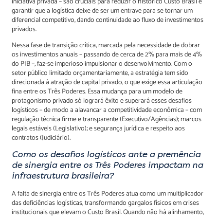
iniciativa privada – são cruciais para reduzir o histórico Custo Brasil e
garantir que a logística deixe de ser um entrave para se tornar um
diferencial competitivo, dando continuidade ao fluxo de investimentos
privados.
Nessa fase de transição crítica, marcada pela necessidade de dobrar
os investimentos anuais – passando de cerca de 2% para mais de 4%
do PIB –, faz-se imperioso impulsionar o desenvolvimento. Com o
setor público limitado orçamentariamente, a estratégia tem sido
direcionada à atração de capital privado, o que exige essa articulação
fina entre os Três Poderes. Essa mudança para um modelo de
protagonismo privado só logrará êxito e superará esses desafios
logísticos – de modo a alavancar a competitividade econômica – com
regulação técnica firme e transparente (Executivo/Agências); marcos
legais estáveis (Legislativo); e segurança jurídica e respeito aos
contratos (Judiciário).
Como os desafios logísticos ante a premência
de sinergia entre os Três Poderes impactam na
infraestrutura brasileira?
A falta de sinergia entre os Três Poderes atua como um multiplicador
das deficiências logísticas, transformando gargalos físicos em crises
institucionais que elevam o Custo Brasil. Quando não há alinhamento,