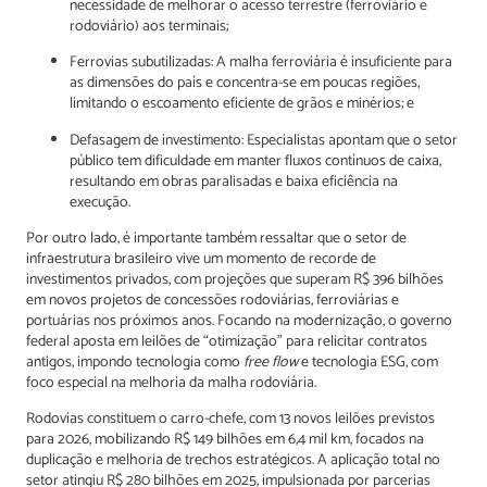
necessidade de melhorar o acesso terrestre (ferroviário e
rodoviário) aos terminais;
Ferrovias subutilizadas: A malha ferroviária é insuficiente para
as dimensões do país e concentra-se em poucas regiões,
limitando o escoamento eficiente de grãos e minérios; e
Defasagem de investimento: Especialistas apontam que o setor
público tem dificuldade em manter fluxos contínuos de caixa,
resultando em obras paralisadas e baixa eficiência na
execução.
Por outro lado, é importante também ressaltar que o setor de
infraestrutura brasileiro vive um momento de recorde de
investimentos privados, com projeções que superam R$ 396 bilhões
em novos projetos de concessões rodoviárias, ferroviárias e
portuárias nos próximos anos. Focando na modernização, o governo
federal aposta em leilões de “otimização” para relicitar contratos
antigos, impondo tecnologia como
free flow
e tecnologia ESG, com
foco especial na melhoria da malha rodoviária.
Rodovias constituem o carro-chefe, com 13 novos leilões previstos
para 2026, mobilizando R$ 149 bilhões em 6,4 mil km, focados na
duplicação e melhoria de trechos estratégicos. A aplicação total no
setor atingiu R$ 280 bilhões em 2025, impulsionada por parcerias