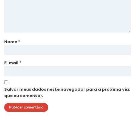
Nome
*
E-mail
*
Salvar meus dados neste navegador para a próxima vez
que eu comentar.
Lorem ipsum dolor sit amet, consectetur adipiscing elit. Ut elit tellus, luctus
nec ullamcorper mattis, pulvinar dapibus leo.