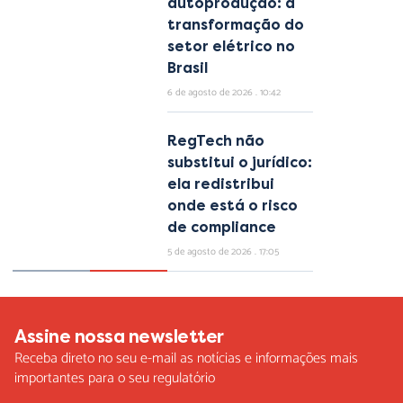
autoprodução: a
transformação do
setor elétrico no
Brasil
6 de agosto de 2026
10:42
RegTech não
substitui o jurídico:
ela redistribui
onde está o risco
de compliance
5 de agosto de 2026
17:05
Assine nossa newsletter
Receba direto no seu e-mail as notícias e informações mais
importantes para o seu regulatório