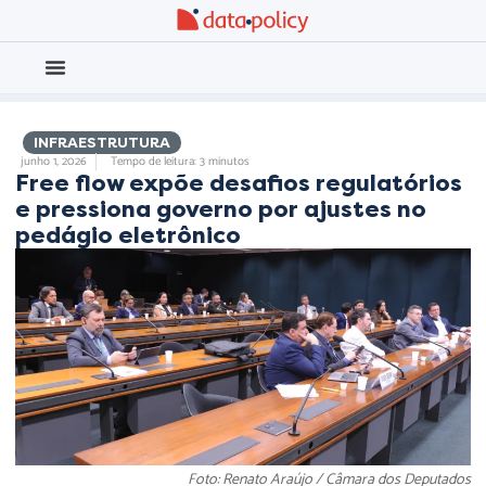
Eleições 2026
Meio Ambiente
,
INFRAESTRUTURA
junho 1, 2026
Tempo de leitura: 3 minutos
Free flow expõe desafios regulatórios
e pressiona governo por ajustes no
pedágio eletrônico
Foto: Renato Araújo / Câmara dos Deputados