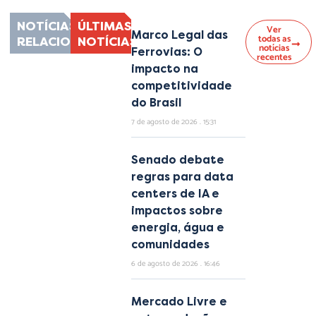
NOTÍCIAS
ÚLTIMAS
Ver
Marco Legal das
todas as
RELACIONADAS
NOTÍCIAS
notícias
Ferrovias: O
recentes
impacto na
competitividade
do Brasil
7 de agosto de 2026
15:31
Senado debate
regras para data
centers de IA e
impactos sobre
energia, água e
comunidades
6 de agosto de 2026
16:46
Mercado Livre e