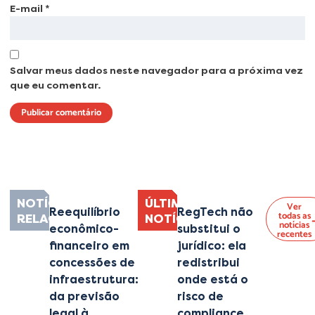
E-mail
*
Salvar meus dados neste navegador para a próxima vez
que eu comentar.
Lorem ipsum dolor sit amet, consectetur adipiscing elit. Ut elit tellus, luctus
nec ullamcorper mattis, pulvinar dapibus leo.
NOTÍCIAS
ÚLTIMAS
Ver
Reequilíbrio
RegTech não
todas as
RELACIONADAS
NOTÍCIAS
notícias
econômico-
substitui o
recentes
financeiro em
jurídico: ela
concessões de
redistribui
infraestrutura:
onde está o
da previsão
risco de
legal à
compliance