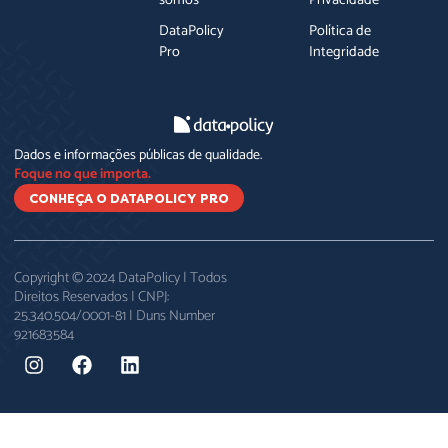
DataPolicy
Política de
Pro
Integridade
Dados e informações públicas de qualidade.
Foque no que importa.
CONHEÇA O DATAPOLICY PRO
Copyright © 2024 DataPolicy | Todos
Direitos Reservados | CNPJ:
25.340.504/0001-81 | Duns Number
921683584