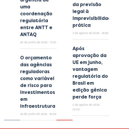
da previsão
uma
legal à
coordenação
imprevisibilidade
regulatória
prática
entre ANTT e
3 de agosto de 2026
19:58
ANTAQ
26 de junho de 2026
17:20
Após
aprovação da
O orçamento
UE em junho,
das agências
vantagem
reguladoras
regulatória do
como variável
Brasil em
de risco para
edição gênica
investimentos
perde força
em
2 de agosto de 2026
infraestrutura
22:00
25 de junho de 2026
16:06