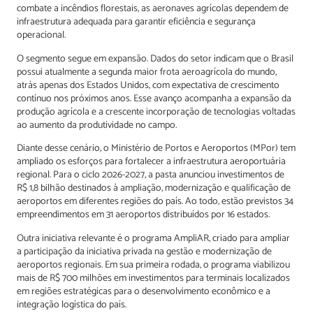
combate a incêndios florestais, as aeronaves agrícolas dependem de
infraestrutura adequada para garantir eficiência e segurança
operacional.
O segmento segue em expansão. Dados do setor indicam que o Brasil
possui atualmente a segunda maior frota aeroagrícola do mundo,
atrás apenas dos Estados Unidos, com expectativa de crescimento
contínuo nos próximos anos. Esse avanço acompanha a expansão da
produção agrícola e a crescente incorporação de tecnologias voltadas
ao aumento da produtividade no campo.
Diante desse cenário, o Ministério de Portos e Aeroportos (MPor) tem
ampliado os esforços para fortalecer a infraestrutura aeroportuária
regional. Para o ciclo 2026-2027, a pasta anunciou investimentos de
R$ 1,8 bilhão destinados à ampliação, modernização e qualificação de
aeroportos em diferentes regiões do país. Ao todo, estão previstos 34
empreendimentos em 31 aeroportos distribuídos por 16 estados.
Outra iniciativa relevante é o programa AmpliAR, criado para ampliar
a participação da iniciativa privada na gestão e modernização de
aeroportos regionais. Em sua primeira rodada, o programa viabilizou
mais de R$ 700 milhões em investimentos para terminais localizados
em regiões estratégicas para o desenvolvimento econômico e a
integração logística do país.