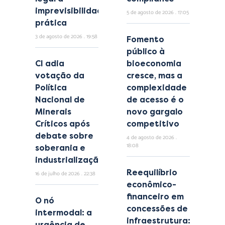
imprevisibilidade
5 de agosto de 2026
17:05
prática
3 de agosto de 2026
19:58
Fomento
público à
CI adia
bioeconomia
votação da
cresce, mas a
Política
complexidade
Nacional de
de acesso é o
Minerais
novo gargalo
Críticos após
competitivo
debate sobre
4 de agosto de 2026
18:08
soberania e
industrialização
Reequilíbrio
16 de julho de 2026
22:38
econômico-
financeiro em
O nó
concessões de
intermodal: a
infraestrutura:
urgência de