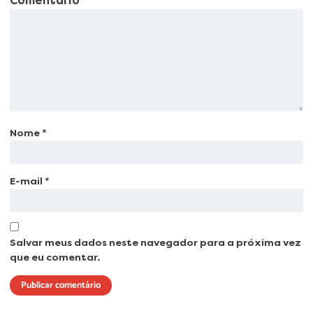
Comentário
*
Nome
*
E-mail
*
Salvar meus dados neste navegador para a próxima vez
que eu comentar.
Lorem ipsum dolor sit amet, consectetur adipiscing elit. Ut elit tellus, luctus