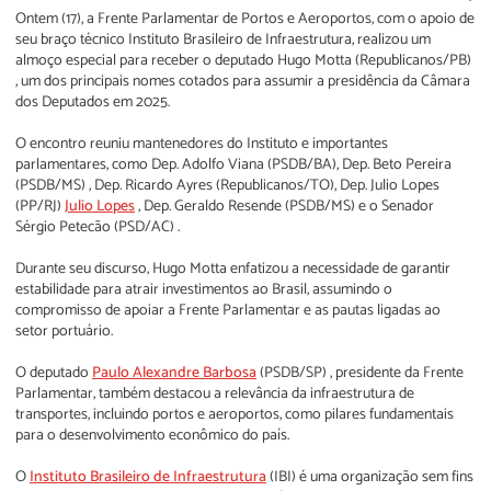
Ontem (17), a Frente Parlamentar de Portos e Aeroportos, com o apoio de
seu braço técnico Instituto Brasileiro de Infraestrutura, realizou um
almoço especial para receber o deputado Hugo Motta (Republicanos/PB)
, um dos principais nomes cotados para assumir a presidência da Câmara
dos Deputados em 2025.
O encontro reuniu mantenedores do Instituto e importantes
parlamentares, como Dep. Adolfo Viana (PSDB/BA), Dep. Beto Pereira
(PSDB/MS) , Dep. Ricardo Ayres (Republicanos/TO), Dep. Julio Lopes
(PP/RJ)
Julio Lopes
, Dep. Geraldo Resende (PSDB/MS) e o Senador
Sérgio Petecão (PSD/AC) .
Durante seu discurso, Hugo Motta enfatizou a necessidade de garantir
estabilidade para atrair investimentos ao Brasil, assumindo o
compromisso de apoiar a Frente Parlamentar e as pautas ligadas ao
setor portuário.
O deputado
Paulo Alexandre Barbosa
(PSDB/SP) , presidente da Frente
Parlamentar, também destacou a relevância da infraestrutura de
transportes, incluindo portos e aeroportos, como pilares fundamentais
para o desenvolvimento econômico do país.
O
Instituto Brasileiro de Infraestrutura
(IBI) é uma organização sem fins