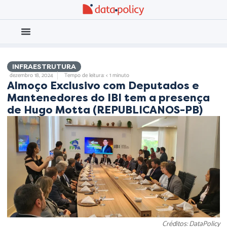
Eleições 2026
Meio Ambiente
INFRAESTRUTURA
dezembro 18, 2024
Tempo de leitura: < 1 minuto
Almoço Exclusivo com Deputados e
Mantenedores do IBI tem a presença
de Hugo Motta (REPUBLICANOS-PB)
Créditos: DataPolicy