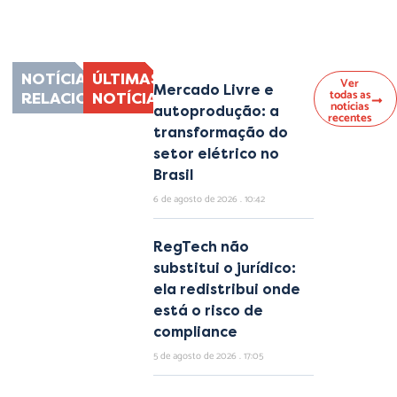
nec ullamcorper mattis, pulvinar dapibus leo.
NOTÍCIAS
ÚLTIMAS
Ver
Mercado Livre e
todas as
RELACIONADAS
NOTÍCIAS
notícias
autoprodução: a
recentes
transformação do
setor elétrico no
Brasil
6 de agosto de 2026
10:42
RegTech não
substitui o jurídico:
ela redistribui onde
está o risco de
compliance
5 de agosto de 2026
17:05