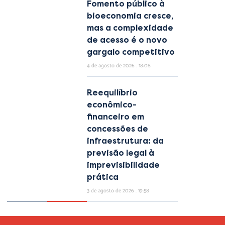
Fomento público à
bioeconomia cresce,
mas a complexidade
de acesso é o novo
gargalo competitivo
4 de agosto de 2026
18:08
Reequilíbrio
econômico-
financeiro em
concessões de
infraestrutura: da
previsão legal à
imprevisibilidade
prática
3 de agosto de 2026
19:58