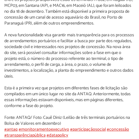
MCP03, em Santana (AP), e MAC16, em Maceió (AL), que foram leiloados
no dia 18 de dezembro. Também está disponível a primeira proposta de
concessão de um canal de acesso aquaviário do Brasil, no Porto de
Paranaguá (PR), além de outros empreendimentos.
A nova funcionalidade visa garantir mais transparência para os processos
de arrendamentos portuários e facilitar a busca por parte dos regulados,
sociedade civil e interessados nos projetos de concessão. Na nova área
do site, será possível consultar informações sobre a fase em que o
projeto está, o número do processo referente ao terminal, o tipo de
arrendamento, o perfil de carga, a área, o prazo, o volume de
investimentos, a localização, a planta do empreendimento e outros dados
úteis.
Esta é a primeira vez que projetos em diferentes fases de licitação são
compilados em um único lugar no site da ANTAQ. Anteriormente, todas
essas informações estavam disponíveis, mas em páginas diferentes,
conforme a fase do projeto.
Fonte: ANTAQ/ Foto: Cauê Diniz (Leilão de três terminais portuários na
Bolsa de Valores em dezembro)
#antaq
#monitoramentoexecutivo
#participaçãosocial
#concessão
#transparênciapública
#datapolicy