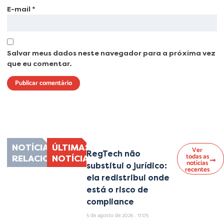
E-mail
*
Salvar meus dados neste navegador para a próxima vez
que eu comentar.
Lorem ipsum dolor sit amet, consectetur adipiscing elit. Ut elit tellus, luctus
nec ullamcorper mattis, pulvinar dapibus leo.
NOTÍCIAS
ÚLTIMAS
Ver
RegTech não
todas as
RELACIONADAS
NOTÍCIAS
notícias
substitui o jurídico:
recentes
ela redistribui onde
está o risco de
compliance
5 de agosto de 2026
17:05