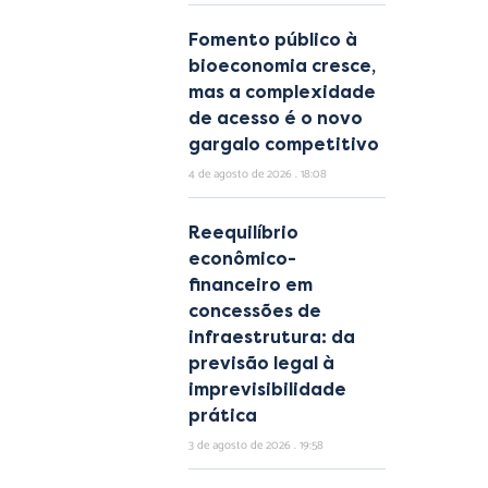
Fomento público à
bioeconomia cresce,
mas a complexidade
de acesso é o novo
gargalo competitivo
4 de agosto de 2026
18:08
Reequilíbrio
econômico-
financeiro em
concessões de
infraestrutura: da
previsão legal à
imprevisibilidade
prática
3 de agosto de 2026
19:58