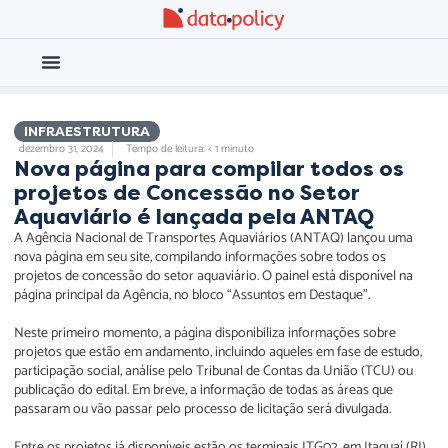
Eleições 2026
Meio Ambiente
INFRAESTRUTURA
dezembro 31, 2024
Tempo de leitura: < 1 minuto
Nova página para compilar todos os
projetos de Concessão no Setor
Aquaviário é lançada pela ANTAQ
A Agência Nacional de Transportes Aquaviários (ANTAQ) lançou uma
nova página em seu site, compilando informações sobre todos os
projetos de concessão do setor aquaviário. O painel está disponível na
página principal da Agência, no bloco “Assuntos em Destaque”.
Neste primeiro momento, a página disponibiliza informações sobre
projetos que estão em andamento, incluindo aqueles em fase de estudo,
participação social, análise pelo Tribunal de Contas da União (TCU) ou
publicação do edital. Em breve, a informação de todas as áreas que
passaram ou vão passar pelo processo de licitação será divulgada.
Entre os projetos já disponíveis estão os terminais ITG02, em Itaguaí (RJ),