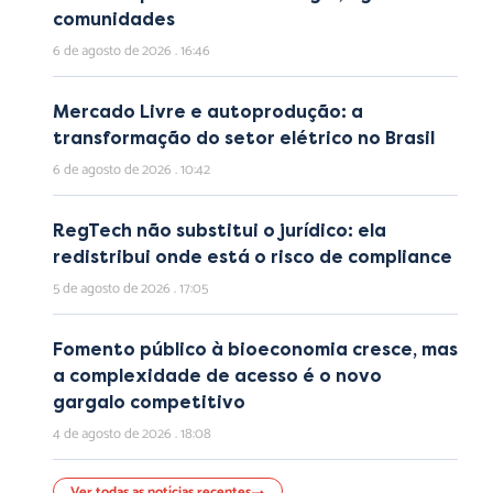
comunidades
6 de agosto de 2026
16:46
Mercado Livre e autoprodução: a
transformação do setor elétrico no Brasil
6 de agosto de 2026
10:42
RegTech não substitui o jurídico: ela
redistribui onde está o risco de compliance
5 de agosto de 2026
17:05
Fomento público à bioeconomia cresce, mas
a complexidade de acesso é o novo
gargalo competitivo
4 de agosto de 2026
18:08
Ver todas as notícias recentes