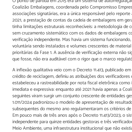
O ponto de partida em 2015 era um sistema de autorregulaç
Coalizão Embalagens, coordenada pelo Compromisso Empresar
associações signatárias, era a única responsável pelo reporte 
2021, a prestação de contas da cadeia de embalagens em gera
tinha limitações estruturais reconhecíveis: a metodologia de c
sem cruzamento sistemático com os dados de embalagens co
verificação independente. Mas havia um sistema funcionando,
voluntária sendo instalados e volumes crescentes de materi
prioritárias da Fase 1. A ausência de verificação externa não si
que fosse, não era auditável com o rigor que o marco regulató
A inflexão qualitativa veio com o Decreto 11.413, publicado em
crédito de reciclagem, definiu as atribuições dos verificadore
estabeleceu a rastreabilidade por nota fiscal eletrônica co
imediata e expressiva: enquanto até 2021 havia apenas a Coa
seguintes viram surgir um conjunto crescente de entidades 
1.011/2024 padronizou o modelo de apresentação de resultados 
subsequentes do mesmo ano regulamentaram os critérios de ha
Em pouco mais de três anos após o Decreto 11.413/2023, o si
independente para quinze entidades gestoras e três verificado
Meio Ambiente, uma infraestrutura institucional que não exis