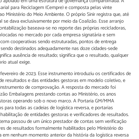
ão apoiado em uma estrutura de governança compartilhada. A
ial para Reciclagem (Cempre) e composta pelas vinte
ao Ministério do Meio Ambiente. O próprio Sinir registra que, até
l se dava exclusivamente por meio da Coalizão. Esse arranjo
ontabilização baseava-se no reporte das próprias recicladoras,
locadas no mercado por cada empresa signatária e sem
 com cooperativas sendo estruturadas, pontos de entrega
al sendo destinados adequadamente nas doze cidades-sede
gnifica ausência de resultado; significa que o resultado, qualquer
rio atual exige.
 fevereiro de 2023. Esse instrumento introduziu os certificados de
s de resultados e das entidades gestoras em modelo coletivo, e
mo instrumento de comprovação. A resposta do mercado foi
lizão Embalagens prestando contas ao Ministério, os anos
gestoras operando sob o novo marco. A Portaria GM/MMA
para todas as cadeias de logística reversa, e portarias
bilitação de entidades gestoras e verificadores de resultados.
stema passou de um único prestador de contas sem verificação
res de resultados formalmente habilitados pelo Ministério do
tia em nenhum momento anterior da história da logística reversa