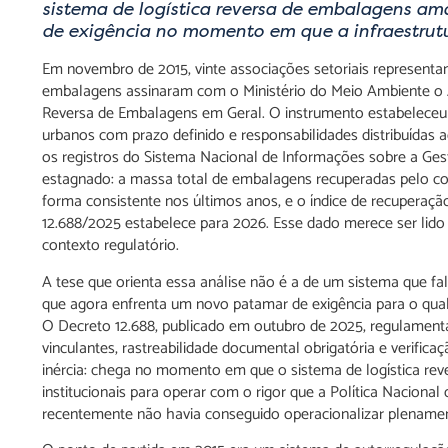
sistema de logística reversa de embalagens a
de exigência no momento em que a infraestrutur
Em novembro de 2015, vinte associações setoriais representan
embalagens assinaram com o Ministério do Meio Ambiente o A
Reversa de Embalagens em Geral. O instrumento estabeleceu 
urbanos com prazo definido e responsabilidades distribuídas 
os registros do Sistema Nacional de Informações sobre a Ge
estagnado: a massa total de embalagens recuperadas pelo c
forma consistente nos últimos anos, e o índice de recupera
12.688/2025 estabelece para 2026. Esse dado merece ser lid
contexto regulatório.
A tese que orienta essa análise não é a de um sistema que 
que agora enfrenta um novo patamar de exigência para o qual, 
O Decreto 12.688, publicado em outubro de 2025, regulament
vinculantes, rastreabilidade documental obrigatória e verific
inércia: chega no momento em que o sistema de logística re
institucionais para operar com o rigor que a Política Naciona
recentemente não havia conseguido operacionalizar plenamen