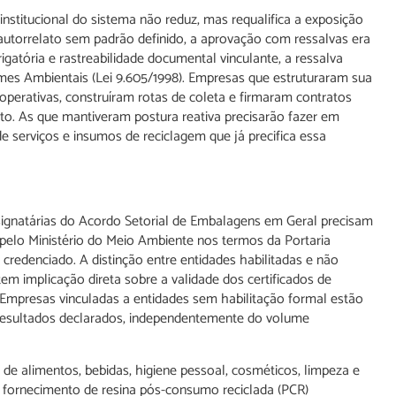
nstitucional do sistema não reduz, mas requalifica a exposição
utorrelato sem padrão definido, a aprovação com ressalvas era
gatória e rastreabilidade documental vinculante, a ressalva
rimes Ambientais (Lei 9.605/1998). Empresas que estruturaram sua
operativas, construíram rotas de coleta e firmaram contratos
o. As que mantiveram postura reativa precisarão fazer em
serviços e insumos de reciclagem que já precifica essa
 signatárias do Acordo Setorial de Embalagens em Geral precisam
a pelo Ministério do Meio Ambiente nos termos da Portaria
redenciado. A distinção entre entidades habilitadas e não
, tem implicação direta sobre a validade dos certificados de
 Empresas vinculadas a entidades sem habilitação formal estão
 resultados declarados, independentemente do volume
de alimentos, bebidas, higiene pessoal, cosméticos, limpeza e
de fornecimento de resina pós-consumo reciclada (PCR)