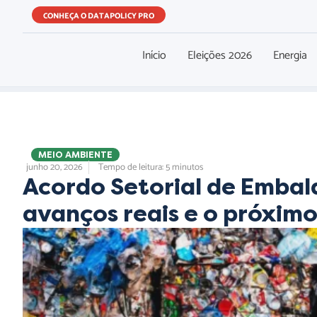
CONHEÇA O DATAPOLICY PRO
Início
Eleições 2026
Energia
,
,
MEIO AMBIENTE
junho 20, 2026
Tempo de leitura: 5 minutos
Acordo Setorial de Emba
avanços reais e o próxim