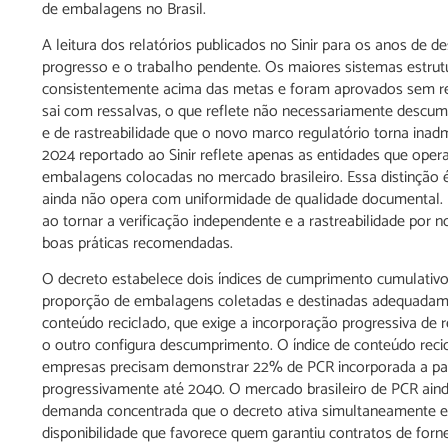
de embalagens no Brasil.
A leitura dos relatórios publicados no Sinir para os anos d
progresso e o trabalho pendente. Os maiores sistemas estrut
consistentemente acima das metas e foram aprovados sem ress
sai com ressalvas, o que reflete não necessariamente descu
e de rastreabilidade que o novo marco regulatório torna inadm
2024 reportado ao Sinir reflete apenas as entidades que oper
embalagens colocadas no mercado brasileiro. Essa distinção
ainda não opera com uniformidade de qualidade documental.
ao tornar a verificação independente e a rastreabilidade por n
boas práticas recomendadas.
O decreto estabelece dois índices de cumprimento cumulativo
proporção de embalagens coletadas e destinadas adequadam
conteúdo reciclado, que exige a incorporação progressiva de 
o outro configura descumprimento. O índice de conteúdo reci
empresas precisam demonstrar 22% de PCR incorporada a part
progressivamente até 2040. O mercado brasileiro de PCR aind
demanda concentrada que o decreto ativa simultaneamente e
disponibilidade que favorece quem garantiu contratos de forne