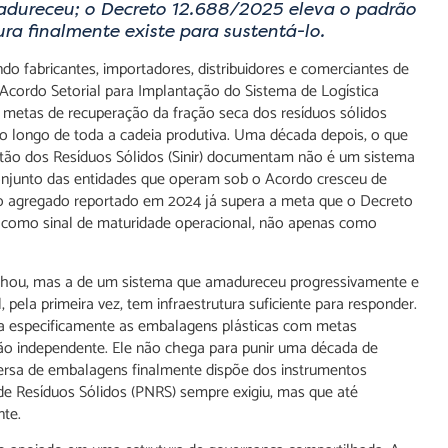
madureceu; o Decreto 12.688/2025 eleva o padrão
a finalmente existe para sustentá-lo.
do fabricantes, importadores, distribuidores e comerciantes de
cordo Setorial para Implantação do Sistema de Logística
metas de recuperação da fração seca dos resíduos sólidos
ao longo de toda a cadeia produtiva. Uma década depois, o que
stão dos Resíduos Sólidos (Sinir) documentam não é um sistema
onjunto das entidades que operam sob o Acordo cresceu de
ção agregado reportado em 2024 já supera a meta que o Decreto
o como sinal de maturidade operacional, não apenas como
falhou, mas a de um sistema que amadureceu progressivamente e
pela primeira vez, tem infraestrutura suficiente para responder.
a especificamente as embalagens plásticas com metas
ação independente. Ele não chega para punir uma década de
versa de embalagens finalmente dispõe dos instrumentos
l de Resíduos Sólidos (PNRS) sempre exigiu, mas que até
te.