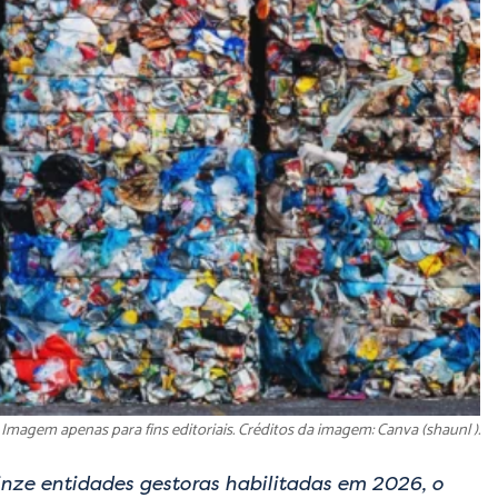
Imagem apenas para fins editoriais. Créditos da imagem: Canva (shaunl ).
nze entidades gestoras habilitadas em 2026, o