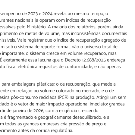
e desempenho de 2023 e 2024 revela, ao mesmo tempo, o
urantes nacionais já operam com índices de recuperação
alvas pelo Ministério. A maioria dos relatórios, porém, ainda
mprimento de metas de volume, mas inconsistências documentais
issíveis. Vale registrar que o índice de recuperação agregado de
am sob o sistema de reporte formal, não o universo total de
 é importante: o sistema cresce em volume recuperado, mas
 É exatamente essa lacuna que o Decreto 12.688/2025 endereça
ota fiscal eletrônica requisitos de conformidade, e não apenas
 para embalagens plásticas: o de recuperação, que mede a
ente em relação ao volume colocado no mercado, e o de
resina pós-consumo reciclada (PCR) na produção. Atingir um sem
clado é o vetor de maior impacto operacional imediato: grandes
ir de janeiro de 2026, com a exigência crescendo
a é fragmentado e geograficamente desequilibrado, e a
m todas as grandes empresas cria pressão de preço e
cimento antes da corrida regulatória.