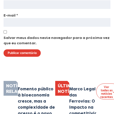
E-mail
*
Salvar meus dados neste navegador para a próxima vez
que eu comentar.
Lorem ipsum dolor sit amet, consectetur adipiscing elit. Ut elit tellus, luctus
nec ullamcorper mattis, pulvinar dapibus leo.
NOTÍCIAS
ÚLTIMAS
Ver
Fomento público
Marco Legal
todas as
RELACIONADAS
NOTÍCIAS
notícias
à bioeconomia
das
recentes
cresce, mas a
Ferrovias: O
complexidade de
impacto na
acesso é o novo
competitividade