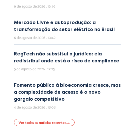
6 de agosto de 2026
16:46
Mercado Livre e autoprodução: a
transformação do setor elétrico no Brasil
6 de agosto de 2026
10:42
RegTech não substitui o jurídico: ela
redistribui onde está o risco de compliance
5 de agosto de 2026
17:05
Fomento público à bioeconomia cresce, mas
a complexidade de acesso é o novo
gargalo competitivo
4 de agosto de 2026
18:08
Ver todas as notícias recentes