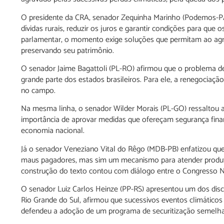
O presidente da CRA, senador Zequinha Marinho (Podemos-PA
dívidas rurais, reduzir os juros e garantir condições para qu
parlamentar, o momento exige soluções que permitam ao agri
preservando seu patrimônio.
O senador Jaime Bagattoli (PL-RO) afirmou que o problema dei
grande parte dos estados brasileiros. Para ele, a renegociaçã
no campo.
Na mesma linha, o senador Wilder Morais (PL-GO) ressaltou a
importância de aprovar medidas que ofereçam segurança finan
economia nacional.
Já o senador Veneziano Vital do Rêgo (MDB-PB) enfatizou qu
maus pagadores, mas sim um mecanismo para atender produtor
construção do texto contou com diálogo entre o Congresso N
O senador Luiz Carlos Heinze (PP-RS) apresentou um dos disc
Rio Grande do Sul, afirmou que sucessivos eventos climáti
defendeu a adoção de um programa de securitização semelha