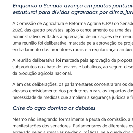
Enquanto o Senado avança em pautas pontuais 
estrutural para dívidas agravadas por clima, ju
A Comissão de Agricultura e Reforma Agrária (CRA) do Senado
2026, das quatro previstas, após o cancelamento de uma das s
administrativo, voltados à apreciação de indicações de emen
uma reunião foi deliberativa, marcada pela aprovação de proj
endividamento dos produtores rurais e a regularização ambien
A reunião deliberativa foi marcada pela aprovação de propost
subprodutos do abate de bovinos e bubalinos, ao seguro-des
da produção agrícola nacional.
Além das deliberações, os parlamentares concentraram os de
elevado endividamento dos produtores rurais, os impactos da
necessidade de medidas que ampliem a segurança jurídica e fi
Crise do agro domina os debates
Mesmo não integrando formalmente a pauta da comissão, a 
manifestações dos senadores. Parlamentares de diferentes e
agravado pelas sucessivas perdas climáticas, pela queda dos 