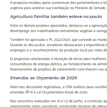
A proposta recebeu apoio consensual dos parlamentares e te
urgência para acelerar sua tramitação no Plenário do Senado.
Agricultura familiar também esteve na pauta
Entre os demais projetos apreciados, destacou-se a aprovaçã
desemprego aos trabalhadores extrativistas vegetais e sering
Também foi aprovado o PL 2522/2021, que concede ao municíp
Durante as discussãos, senadores destacaram a importância ec
empregos e o reconhecimento da produção local por meio de 
Já propostas relacionadas à titulação de terras para mulheres 
consumidores de energia elétrica, ao fortalecimento da alime
financiamento de projetos de saneamento rural tiveram sua ap
Emendas ao Orçamento de 2026
Além das discussões legislativas, a CRA realizou duas reuniõ
emendas RP-8 à Lei Orçamentária Anual de 2026.
Nos encontros realizados em 10 e 23 de junho, a comissão ap
apresentadas pelos senadores, totalizando dezenas de adeq