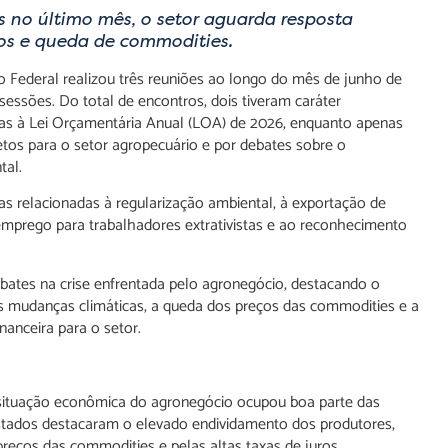
no último mês, o setor aguarda resposta
ros e queda de commodities.
 Federal realizou três reuniões ao longo do mês de junho de
essões. Do total de encontros, dois tiveram caráter
das à Lei Orçamentária Anual (LOA) de 2026, enquanto apenas
etos para o setor agropecuário e por debates sobre o
tal.
as relacionadas à regularização ambiental, à exportação de
emprego para trabalhadores extrativistas e ao reconhecimento
bates na crise enfrentada pelo agronegócio, destacando o
s mudanças climáticas, a queda dos preços das commodities e a
nanceira para o setor.
situação econômica do agronegócio ocupou boa parte das
stados destacaram o elevado endividamento dos produtores,
preços das commodities e pelas altas taxas de juros.