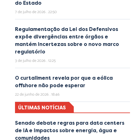
do Estado
7 de julho de 2026
22:50
Regulamentação da Lei dos Defensivos
expõe divergências entre órgãos e
mantém incertezas sobre o novo marco
regulatório
3 de julho de 2026
12:25
O curtailment revela por que a eólica
offshore não pode esperar
22 de junho de 2026
18:46
ÚLTIMAS NOTÍCIAS
Senado debate regras para data centers
de IA e impactos sobre energia, água e
comunidades