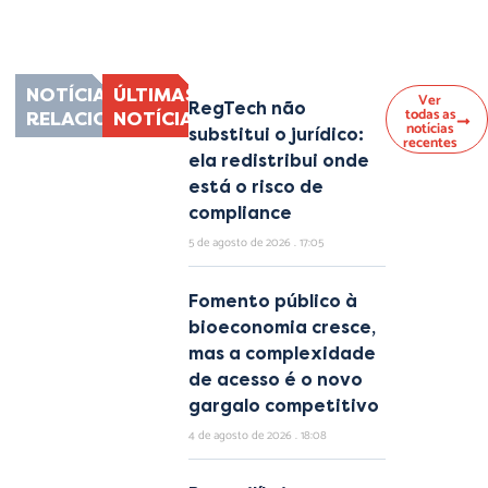
nec ullamcorper mattis, pulvinar dapibus leo.
NOTÍCIAS
ÚLTIMAS
Ver
RegTech não
todas as
RELACIONADAS
NOTÍCIAS
notícias
substitui o jurídico:
recentes
ela redistribui onde
está o risco de
compliance
5 de agosto de 2026
17:05
Fomento público à
bioeconomia cresce,
mas a complexidade
de acesso é o novo
gargalo competitivo
4 de agosto de 2026
18:08