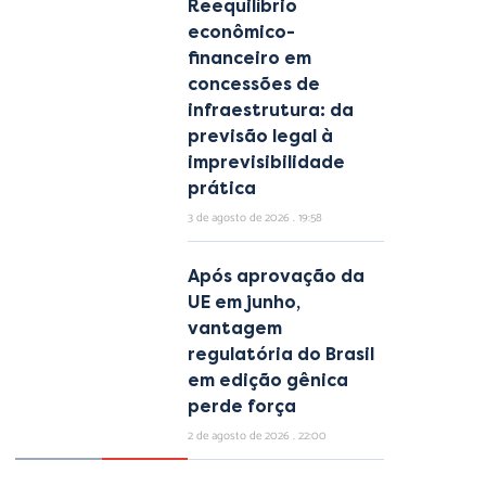
Reequilíbrio
econômico-
financeiro em
concessões de
infraestrutura: da
previsão legal à
imprevisibilidade
prática
3 de agosto de 2026
19:58
Após aprovação da
UE em junho,
vantagem
regulatória do Brasil
em edição gênica
perde força
2 de agosto de 2026
22:00