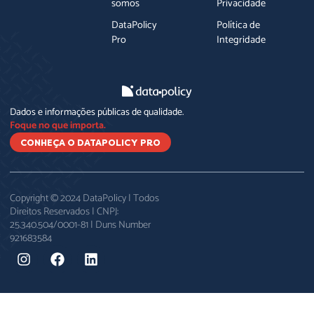
somos
Privacidade
DataPolicy
Política de
Pro
Integridade
Dados e informações públicas de qualidade.
Foque no que importa.
CONHEÇA O DATAPOLICY PRO
Copyright © 2024 DataPolicy | Todos
Direitos Reservados | CNPJ:
25.340.504/0001-81 | Duns Number
921683584