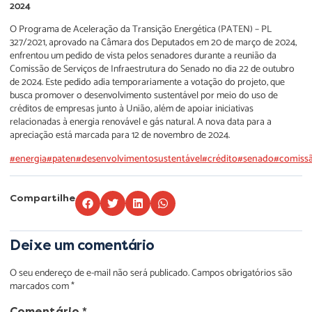
2024
O Programa de Aceleração da Transição Energética (PATEN) – PL
327/2021, aprovado na Câmara dos Deputados em 20 de março de 2024,
enfrentou um pedido de vista pelos senadores durante a reunião da
Comissão de Serviços de Infraestrutura do Senado no dia 22 de outubro
de 2024. Este pedido adia temporariamente a votação do projeto, que
busca promover o desenvolvimento sustentável por meio do uso de
créditos de empresas junto à União, além de apoiar iniciativas
relacionadas à energia renovável e gás natural. A nova data para a
apreciação está marcada para 12 de novembro de 2024.
#energia
#paten
#desenvolvimentosustentável
#crédito
#senado
#comissã
Compartilhe
Deixe um comentário
O seu endereço de e-mail não será publicado.
Campos obrigatórios são
marcados com
*
Comentário
*