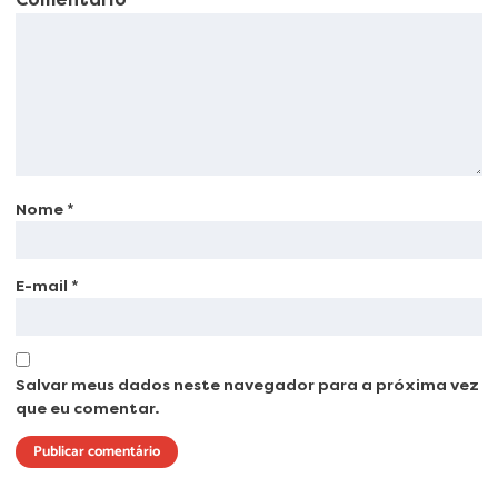
Nome
*
E-mail
*
Salvar meus dados neste navegador para a próxima vez
que eu comentar.
Lorem ipsum dolor sit amet, consectetur adipiscing elit. Ut elit tellus, luctus