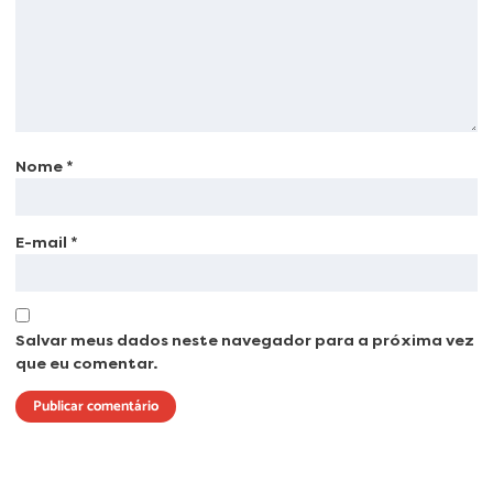
Nome
*
E-mail
*
Salvar meus dados neste navegador para a próxima vez
que eu comentar.
Lorem ipsum dolor sit amet, consectetur adipiscing elit. Ut elit tellus, luctus
nec ullamcorper mattis, pulvinar dapibus leo.