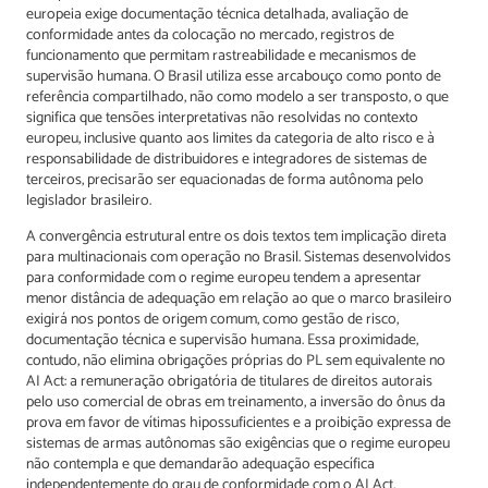
europeia exige documentação técnica detalhada, avaliação de
conformidade antes da colocação no mercado, registros de
funcionamento que permitam rastreabilidade e mecanismos de
supervisão humana. O Brasil utiliza esse arcabouço como ponto de
referência compartilhado, não como modelo a ser transposto, o que
significa que tensões interpretativas não resolvidas no contexto
europeu, inclusive quanto aos limites da categoria de alto risco e à
responsabilidade de distribuidores e integradores de sistemas de
terceiros, precisarão ser equacionadas de forma autônoma pelo
legislador brasileiro.
A convergência estrutural entre os dois textos tem implicação direta
para multinacionais com operação no Brasil. Sistemas desenvolvidos
para conformidade com o regime europeu tendem a apresentar
menor distância de adequação em relação ao que o marco brasileiro
exigirá nos pontos de origem comum, como gestão de risco,
documentação técnica e supervisão humana. Essa proximidade,
contudo, não elimina obrigações próprias do PL sem equivalente no
AI Act: a remuneração obrigatória de titulares de direitos autorais
pelo uso comercial de obras em treinamento, a inversão do ônus da
prova em favor de vítimas hipossuficientes e a proibição expressa de
sistemas de armas autônomas são exigências que o regime europeu
não contempla e que demandarão adequação específica
independentemente do grau de conformidade com o AI Act.