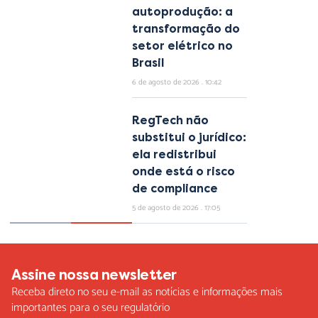
autoprodução: a
transformação do
setor elétrico no
Brasil
6 de agosto de 2026
10:42
RegTech não
substitui o jurídico:
ela redistribui
onde está o risco
de compliance
5 de agosto de 2026
17:05
Assine nossa newsletter
Receba direto no seu e-mail as notícias e informações mais
importantes para o seu regulatório