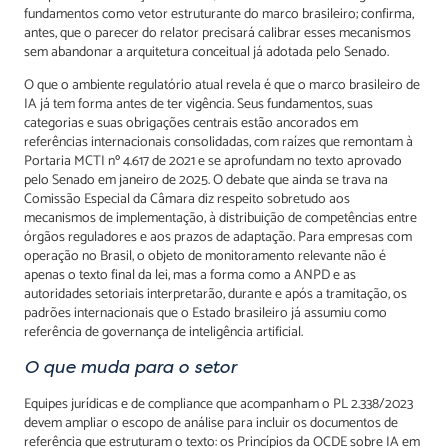
fundamentos como vetor estruturante do marco brasileiro; confirma,
antes, que o parecer do relator precisará calibrar esses mecanismos
sem abandonar a arquitetura conceitual já adotada pelo Senado.
O que o ambiente regulatório atual revela é que o marco brasileiro de
IA já tem forma antes de ter vigência. Seus fundamentos, suas
categorias e suas obrigações centrais estão ancorados em
referências internacionais consolidadas, com raízes que remontam à
Portaria MCTI nº 4.617 de 2021 e se aprofundam no texto aprovado
pelo Senado em janeiro de 2025. O debate que ainda se trava na
Comissão Especial da Câmara diz respeito sobretudo aos
mecanismos de implementação, à distribuição de competências entre
órgãos reguladores e aos prazos de adaptação. Para empresas com
operação no Brasil, o objeto de monitoramento relevante não é
apenas o texto final da lei, mas a forma como a ANPD e as
autoridades setoriais interpretarão, durante e após a tramitação, os
padrões internacionais que o Estado brasileiro já assumiu como
referência de governança de inteligência artificial.
O que muda para o setor
Equipes jurídicas e de compliance que acompanham o PL 2.338/2023
devem ampliar o escopo de análise para incluir os documentos de
referência que estruturam o texto: os Princípios da OCDE sobre IA em