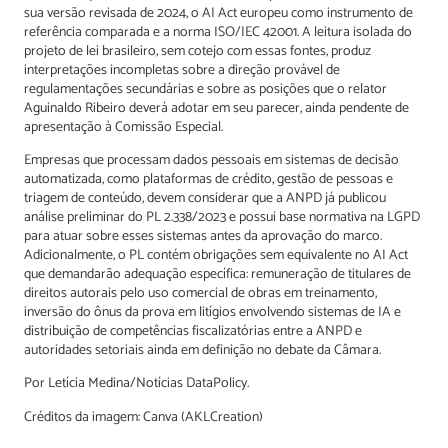
sua versão revisada de 2024, o AI Act europeu como instrumento de
referência comparada e a norma ISO/IEC 42001. A leitura isolada do
projeto de lei brasileiro, sem cotejo com essas fontes, produz
interpretações incompletas sobre a direção provável de
regulamentações secundárias e sobre as posições que o relator
Aguinaldo Ribeiro deverá adotar em seu parecer, ainda pendente de
apresentação à Comissão Especial.
Empresas que processam dados pessoais em sistemas de decisão
automatizada, como plataformas de crédito, gestão de pessoas e
triagem de conteúdo, devem considerar que a ANPD já publicou
análise preliminar do PL 2.338/2023 e possui base normativa na LGPD
para atuar sobre esses sistemas antes da aprovação do marco.
Adicionalmente, o PL contém obrigações sem equivalente no AI Act
que demandarão adequação específica: remuneração de titulares de
direitos autorais pelo uso comercial de obras em treinamento,
inversão do ônus da prova em litígios envolvendo sistemas de IA e
distribuição de competências fiscalizatórias entre a ANPD e
autoridades setoriais ainda em definição no debate da Câmara.
Por Letícia Medina/Notícias DataPolicy.
Créditos da imagem: Canva (AKLCreation)