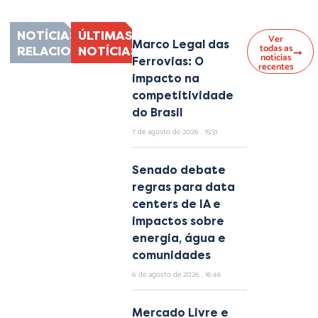
NOTÍCIAS
ÚLTIMAS
Ver
Marco Legal das
todas as
RELACIONADAS
NOTÍCIAS
notícias
Ferrovias: O
recentes
impacto na
competitividade
do Brasil
7 de agosto de 2026
15:31
Senado debate
regras para data
centers de IA e
impactos sobre
energia, água e
comunidades
6 de agosto de 2026
16:46
Mercado Livre e