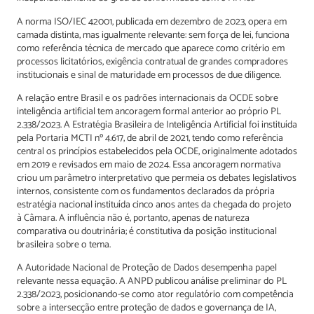
A norma ISO/IEC 42001, publicada em dezembro de 2023, opera em
camada distinta, mas igualmente relevante: sem força de lei, funciona
como referência técnica de mercado que aparece como critério em
processos licitatórios, exigência contratual de grandes compradores
institucionais e sinal de maturidade em processos de due diligence.
A relação entre Brasil e os padrões internacionais da OCDE sobre
inteligência artificial tem ancoragem formal anterior ao próprio PL
2.338/2023. A Estratégia Brasileira de Inteligência Artificial foi instituída
pela Portaria MCTI nº 4.617, de abril de 2021, tendo como referência
central os princípios estabelecidos pela OCDE, originalmente adotados
em 2019 e revisados em maio de 2024. Essa ancoragem normativa
criou um parâmetro interpretativo que permeia os debates legislativos
internos, consistente com os fundamentos declarados da própria
estratégia nacional instituída cinco anos antes da chegada do projeto
à Câmara. A influência não é, portanto, apenas de natureza
comparativa ou doutrinária; é constitutiva da posição institucional
brasileira sobre o tema.
A Autoridade Nacional de Proteção de Dados desempenha papel
relevante nessa equação. A ANPD publicou análise preliminar do PL
2.338/2023, posicionando-se como ator regulatório com competência
sobre a intersecção entre proteção de dados e governança de IA,