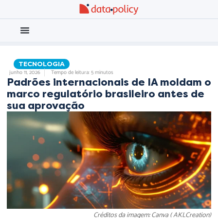
Eleições 2026
Meio Ambiente
,
,
TECNOLOGIA
junho 11, 2026
Tempo de leitura: 5 minutos
Padrões internacionais de IA moldam o
marco regulatório brasileiro antes de
sua aprovação
Créditos da imagem: Canva ( AKLCreation)