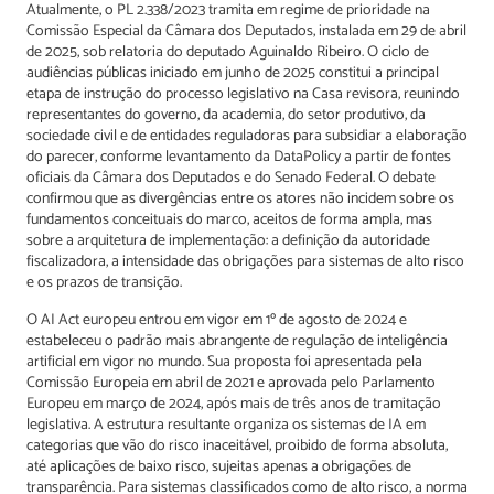
Atualmente, o PL 2.338/2023 tramita em regime de prioridade na
Comissão Especial da Câmara dos Deputados, instalada em 29 de abril
de 2025, sob relatoria do deputado Aguinaldo Ribeiro. O ciclo de
audiências públicas iniciado em junho de 2025 constitui a principal
etapa de instrução do processo legislativo na Casa revisora, reunindo
representantes do governo, da academia, do setor produtivo, da
sociedade civil e de entidades reguladoras para subsidiar a elaboração
do parecer, conforme levantamento da DataPolicy a partir de fontes
oficiais da Câmara dos Deputados e do Senado Federal. O debate
confirmou que as divergências entre os atores não incidem sobre os
fundamentos conceituais do marco, aceitos de forma ampla, mas
sobre a arquitetura de implementação: a definição da autoridade
fiscalizadora, a intensidade das obrigações para sistemas de alto risco
e os prazos de transição.
O AI Act europeu entrou em vigor em 1º de agosto de 2024 e
estabeleceu o padrão mais abrangente de regulação de inteligência
artificial em vigor no mundo. Sua proposta foi apresentada pela
Comissão Europeia em abril de 2021 e aprovada pelo Parlamento
Europeu em março de 2024, após mais de três anos de tramitação
legislativa. A estrutura resultante organiza os sistemas de IA em
categorias que vão do risco inaceitável, proibido de forma absoluta,
até aplicações de baixo risco, sujeitas apenas a obrigações de
transparência. Para sistemas classificados como de alto risco, a norma