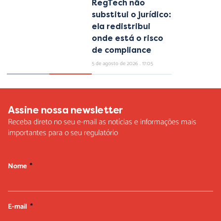
RegTech não
substitui o jurídico:
ela redistribui
onde está o risco
de compliance
5 de agosto de 2026
17:05
Assine nossa newsletter
Receba direto no seu e-mail as notícias e informações mais
importantes para o seu regulatório
Nome
E-mail