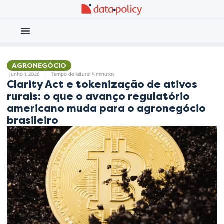
Eleições 2026
Meio Ambiente
AGRONEGÓCIO
,
,
junho 1, 2026
Tempo de leitura: 5 minutos
Clarity Act e tokenização de ativos
rurais: o que o avanço regulatório
americano muda para o agronegócio
brasileiro