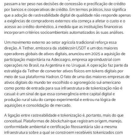
passam a ter peso nas decisões de concessão e precificação de crédito
por bancos e cooperativas de crédito. Em termos práticos, isso significa
que a adoção de rastreabilidade digital de qualidade não responde apenas
a exigências de compradores externos: ela começa a afetar o custo e o
acesso ao crédito doméstico, à medida que as instituições financeiras
incorporam critérios socioambientais automatizados às suas análises.
Um movimento externo ao setor agrícola tradicional reforça essa
direção. A Tether, emissora da
stablecoin
USDT e um dos maiores
operadores globais de ativos digitais, anunciou em 2025 a aquisição de
participação majoritária na Adecoagro, empresa agroindustrial com
operações no Brasil, na Argentina e no Uruguai. A operação faz parte da
estratégia da Tether de converter ativos físicos em tokens digitais por
meio de sua plataforma Hadron. O fato de uma das maiores empresas de
ativos digitais do mundo ter escolhido o agronegócio sul-americano
como ponto de entrada para sua infraestrutura de tokenização não é
casual: é um sinal de que essa convergência entre capital digital e
produção rural saiu do campo experimental e entrou na lógica de
aquisições e consolidação de mercado.
A ligação entre rastreabilidade e tokenização é, portanto, mais do que
conceitual. Plataformas de
blockchain
que registram origem, manejo,
conformidade ambiental e certificação fitossanitária são a mesma
infraestrutura sobre a qual se constroem recebíveis tokenizados com