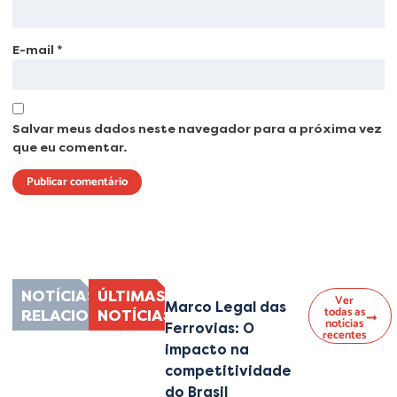
E-mail
*
Salvar meus dados neste navegador para a próxima vez
que eu comentar.
Lorem ipsum dolor sit amet, consectetur adipiscing elit. Ut elit tellus, luctus
nec ullamcorper mattis, pulvinar dapibus leo.
NOTÍCIAS
ÚLTIMAS
Ver
Marco Legal das
todas as
RELACIONADAS
NOTÍCIAS
notícias
Ferrovias: O
recentes
impacto na
competitividade
do Brasil