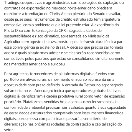
Tradings, cooperativas e agroindústrias com operações de captação ou
contratos de exportação no mercado norte-americano precisam
monitorar a tramitação do Clarity Act no plenário do Senado e avaliar,
desde já, se seus instrumentos de crédito estruturado têm arquitetura
compatível com o ambiente que a lei pretende criar. A experiência do
Piloto Drex com tokenização da CPR integrada a dados de
sustentabilidade e risco climático, apresentada ao Ministério da
Agricultura em agosto de 2025, mostra que a infraestrutura técnica para
essa convergência já existe no Brasil. A decisão que precisa ser tomada
agora é quais plataformas adotar e se elas serão reconhecidas como
compatíveis pelos padrões que estão se consolidando simultaneamente
nos mercados americano e europeu.
Para agritechs, fornecedores de plataformas digitais e fundos com
portfólio em ativos rurais, o movimento em curso representa uma
oportunidade com prazo definido. A entrada da Tether no agronegócio
sul-americano via Adecoagro indica que operadores globais de ativos
digitais já identificaram a cadeia produtiva rural como vetor de expansão
prioritário. Plataformas vendidas hoje apenas como ferramentas de
conformidade ambiental precisam ser avaliadas quanto à sua capacidade
de gerar dados estruturados compatíveis com instrumentos financeiros
digitais, porque essa compatibilidade passará a ser critério de
diferenciação nas próximas rodadas de contratação e capitalização do
setor.