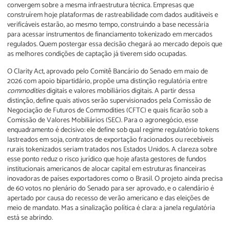
convergem sobre a mesma infraestrutura técnica. Empresas que
construírem hoje plataformas de rastreabilidade com dados auditáveis e
verificáveis estarão, ao mesmo tempo, construindo a base necessária
para acessar instrumentos de financiamento tokenizado em mercados
regulados. Quem postergar essa decisão chegará ao mercado depois que
as melhores condições de captação já tiverem sido ocupadas.
O Clarity Act, aprovado pelo Comitê Bancário do Senado em maio de
2026 com apoio bipartidário, propõe uma distinção regulatória entre
commodities
digitais e valores mobiliários digitais. A partir dessa
distinção, define quais ativos serão supervisionados pela Comissão de
Negociação de Futuros de Commodities (CFTC) e quais ficarão sob a
Comissão de Valores Mobiliários (SEC). Para o agronegócio, esse
enquadramento é decisivo: ele define sob qual regime regulatório tokens
lastreados em soja, contratos de exportação fracionados ou recebíveis
rurais tokenizados seriam tratados nos Estados Unidos. A clareza sobre
esse ponto reduz o risco jurídico que hoje afasta gestores de fundos
institucionais americanos de alocar capital em estruturas financeiras
inovadoras de países exportadores como o Brasil. O projeto ainda precisa
de 60 votos no plenário do Senado para ser aprovado, e o calendário é
apertado por causa do recesso de verão americano e das eleições de
meio de mandato. Mas a sinalização política é clara: a janela regulatória
está se abrindo.