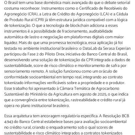
O Brasil tem uma base doméstica mais avançada do que o debate setorial
costuma reconhecer. Instrumentos como o Certificado de Recebíveis do
Agronegócio (CRA), a Letra de Crédito do Agronegócio (LCA) e a Cédula
de Produto Rural (CPR) já têm estrutura jurídica compatível com a lógica
de tokenização. O que a tecnologia de blockchain adiciona a esses
instrumentos é a possibilidade de fracionamento, auditabilidade
automática de lastro e negociação em plataformas digitais com maior
liquidez. Mais do que uma promessa tecnológica, essa aplicação já foi
testada no ambiente institucional brasileiro: o DataLab da Serasa Experian
participou da Fase 2 do Piloto Drex, iniciativa do Banco Central do Brasil,
desenvolvendo uma solução de tokenização da CPR integrada a dados de
sustentabilidade, score de risco climático e monitoramento de safra por
sensoriamento remoto. A solução funcionou como um oráculo de
conformidade socioambiental em tempo real, integrando ao contrato
tokenizado informações verificáveis sobre a propriedade e o produtor.
Esse trabalho foi apresentado à Câmara Temática de Agrocarbono
Sustentável do Ministério da Agricultura em agosto de 2025, o que indica
que a convergência entre tokenização, rastreabilidade e crédito rural já
opera no plano institucional brasileiro.
Essa arquitetura tem ancoragem regulatória específica. A Resolução BCB
4.943 do Banco Central estabelece bases para avaliação socioambiental
no crédito rural, criando o enquadramento sob o qual scores de
sustentabilidade e risco climático integrados a contratos tokenizados