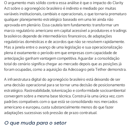
O argumento mais sólido contra essa análise é que o impacto do Clarity
Act sobre o agronegócio brasileiro é indireto e mediado por muitas
variáveis institucionais, cambiais e operacionais, o que tornaria prematuro
qualquer planejamento estratégico baseado em uma lei ainda não
aprovada em plenário. Essa cautela tem fundamento: transformar um
marco regulatório americano em capital acessível a produtores e tradings
brasileiros depende de intermediários financeiros, de adaptações
regulatórias domésticas e de acordos que não se resolvem rapidamente.
Mas a janela entre o avanço de uma legislação e sua operacionalização
plena é exatamente o período em que empresas com capacidade de
antecipação ganham vantagem competitiva. Aguardar a consolidação
total do cenário significa chegar ao mercado depois que as posições já
foram ocupadas, como a aquisição da Adecoagro pela Tether demonstra.
A infraestrutura digital do agronegócio brasileiro está deixando de ser
uma decisão operacional para se tornar uma decisão de posicionamento
estratégico. Rastreabilidade, tokenização e conformidade socioambiental
convergem sobre a mesma base técnica. Construí-la uma única vez, com
padrões compatíveis com o que está se consolidando nos mercados
americano e europeu, custa substancialmente menos do que fazer
adaptações sucessivas sob pressão de prazo contratual.
O que muda para o setor