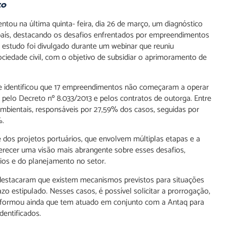
zo
ntou na última quinta- feira, dia 26 de março, um diagnóstico
país, destacando os desafios enfrentados por empreendimentos
 estudo foi divulgado durante um webinar que reuniu
ciedade civil, com o objetivo de subsidiar o aprimoramento de
9 e identificou que 17 empreendimentos não começaram a operar
 pelo Decreto nº 8.033/2013 e pelos contratos de outorga. Entre
ambientais, responsáveis por 27,59% dos casos, seguidas por
%.
dos projetos portuários, que envolvem múltiplas etapas e a
ferecer uma visão mais abrangente sobre esses desafios,
ios e do planejamento no setor.
 destacaram que existem mecanismos previstos para situações
estipulado. Nesses casos, é possível solicitar a prorrogação,
o informou ainda que tem atuado em conjunto com a Antaq para
entificados.