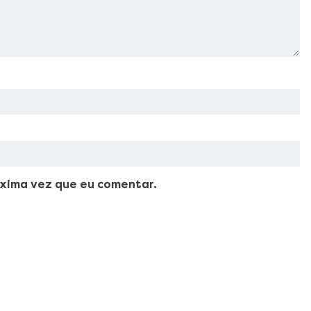
xima vez que eu comentar.
ellus, luctus nec ullamcorper mattis, pulvinar dapibus leo.