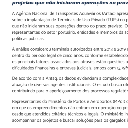
projetos que não iniciaram operações no pra
A Agência Nacional de Transportes Aquaviários (Antaq) aprese
sobre a implantação de Terminais de Uso Privado (TUPs) no 
que não iniciaram suas operações dentro do prazo previsto. O
representantes do setor portuário, entidades e membros da so
políticas públicas.
A análise considerou terminais autorizados entre 2013 e 201
dentro do período legal de cinco anos, conforme estabelecido
os principais fatores associados aos atrasos estão questões 
dificuldades financeiras e entraves judiciais, ambos com 13,79
De acordo com a Antaq, os dados evidenciam a complexidade 
atuação de diversos agentes institucionais. O estudo busca o
contribuindo para o aperfeiçoamento dos processos regulatór
Representantes do Ministério de Portos e Aeroportos (MPor)
em que os empreendimentos não entram em operação no prazo 
desde que atendidos critérios técnicos e legais. O ministéri
acompanhar os projetos e buscar soluções para os gargalos id