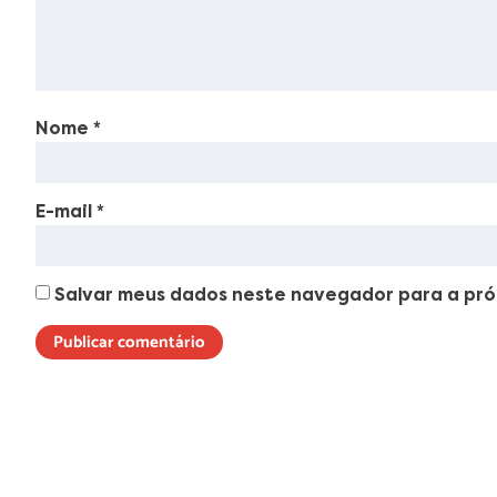
Nome
*
E-mail
*
Salvar meus dados neste navegador para a pró
Lorem ipsum dolor sit amet, consectetur adipiscing elit. Ut elit t