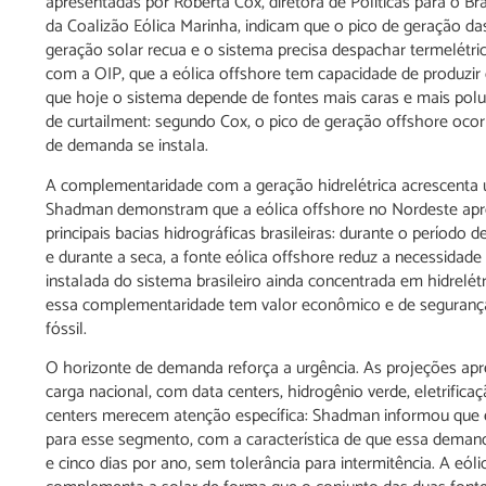
apresentadas por Roberta Cox, diretora de Políticas para o Bra
da Coalizão Eólica Marinha, indicam que o pico de geração da
geração solar recua e o sistema precisa despachar termelét
com a OIP, que a eólica offshore tem capacidade de produzir
que hoje o sistema depende de fontes mais caras e mais polu
de curtailment: segundo Cox, o pico de geração offshore oco
de demanda se instala.
A complementaridade com a geração hidrelétrica acrescenta
Shadman demonstram que a eólica offshore no Nordeste apr
principais bacias hidrográficas brasileiras: durante o períod
e durante a seca, a fonte eólica offshore reduz a necessida
instalada do sistema brasileiro ainda concentrada em hidrelét
essa complementaridade tem valor econômico e de segurança 
fóssil.
O horizonte de demanda reforça a urgência. As projeções ap
carga nacional, com data centers, hidrogênio verde, eletrificaç
centers merecem atenção específica: Shadman informou que
para esse segmento, com a característica de que essa demanda
e cinco dias por ano, sem tolerância para intermitência. A eól