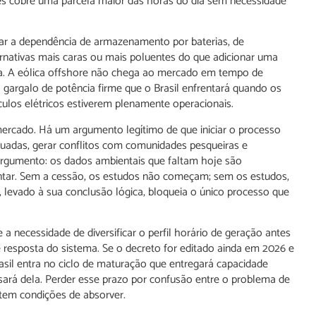
s cobre uma parcela maior das horas do dia sem necessidade
tar a dependência de armazenamento por baterias, de
ernativas mais caras ou mais poluentes do que adicionar uma
sa. A eólica offshore não chega ao mercado em tempo de
 gargalo de potência firme que o Brasil enfrentará quando os
ículos elétricos estiverem plenamente operacionais.
ercado. Há um argumento legítimo de que iniciar o processo
quadas, gerar conflitos com comunidades pesqueiras e
argumento: os dados ambientais que faltam hoje são
ntar. Sem a cessão, os estudos não começam; sem os estudos,
 levado à sua conclusão lógica, bloqueia o único processo que
 a necessidade de diversificar o perfil horário de geração antes
resposta do sistema. Se o decreto for editado ainda em 2026 e
asil entra no ciclo de maturação que entregará capacidade
sará dela. Perder esse prazo por confusão entre o problema de
 tem condições de absorver.