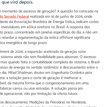
 que virá depois.
m momento de excesso de geração? A questão foi colocada na
 do Senado Federal
realizada em 16 de junho de 2026, onde
ente da Associação Brasileira de Energia Eólica, indicam cortes
nvestidores em eólica onshore no Brasil. A resposta dos
curto prazo, concentrado em janelas específicas do dia, e não um
 retardar a regulamentação da eólica offshore significaria
ca energética de longo prazo.
ailment de 2026: a expansão acelerada da geração solar
o sistema ainda não tem flexibilidade para absorver. O excesso
 mas quando feita a contabilidade completa do sistema, o Brasil
xcesso de energia no sentido sistêmico: é descasamento entre o
do dia. Milad Shadman, doutor em Engenharia Oceânica pela
a: a solução para o corte de geração é melhorar a
enovável, da mesma forma que o congestionamento em uma
 fabricar carros ou usar estradas. A solução passa por
 operacional, não por limitação da oferta futura.
 esse descasamento. Medições da Petrobras no Nordeste,