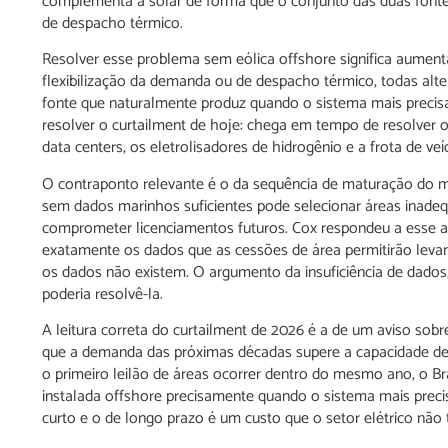
complementa a solar de forma que o conjunto das duas fonte
de despacho térmico.
Resolver esse problema sem eólica offshore significa aumen
flexibilização da demanda ou de despacho térmico, todas alt
fonte que naturalmente produz quando o sistema mais preci
resolver o curtailment de hoje: chega em tempo de resolver o
data centers, os eletrolisadores de hidrogênio e a frota de ve
O contraponto relevante é o da sequência de maturação do m
sem dados marinhos suficientes pode selecionar áreas inade
comprometer licenciamentos futuros. Cox respondeu a esse 
exatamente os dados que as cessões de área permitirão leva
os dados não existem. O argumento da insuficiência de dados,
poderia resolvê-la.
A leitura correta do curtailment de 2026 é a de um aviso sobre
que a demanda das próximas décadas supere a capacidade de 
o primeiro leilão de áreas ocorrer dentro do mesmo ano, o Br
instalada offshore precisamente quando o sistema mais preci
curto e o de longo prazo é um custo que o setor elétrico não