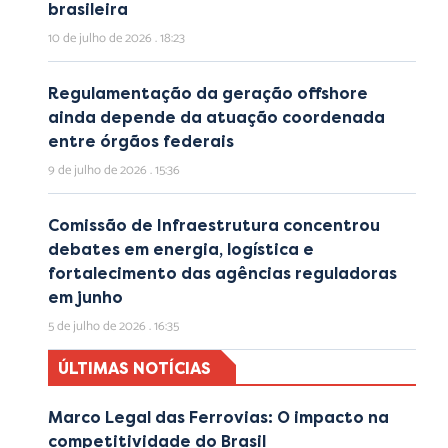
brasileira
10 de julho de 2026
18:23
Regulamentação da geração offshore
ainda depende da atuação coordenada
entre órgãos federais
9 de julho de 2026
15:36
Comissão de Infraestrutura concentrou
debates em energia, logística e
fortalecimento das agências reguladoras
em junho
5 de julho de 2026
16:35
ÚLTIMAS NOTÍCIAS
Marco Legal das Ferrovias: O impacto na
competitividade do Brasil