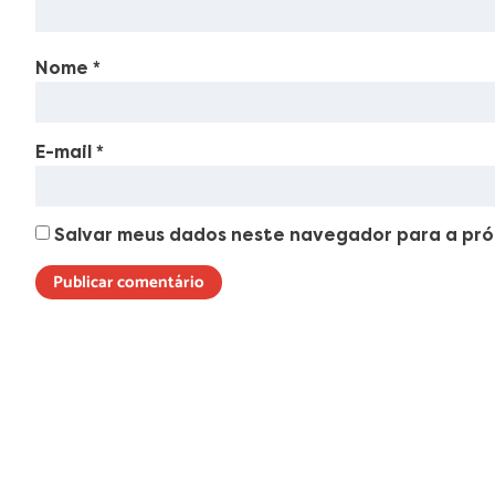
Nome
*
E-mail
*
Salvar meus dados neste navegador para a pró
Lorem ipsum dolor sit amet, consectetur adipiscing elit. Ut elit t