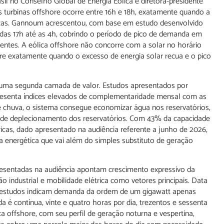
sil no Conselho Global de Energia Eólica e diretora-presidente
s turbinas offshore ocorre entre 16h e 18h, exatamente quando a
ricas. Gannoum acrescentou, com base em estudo desenvolvido
 das 17h até as 4h, cobrindo o período de pico de demanda em
entes. A eólica offshore não concorre com a solar no horário
rre exatamente quando o excesso de energia solar recua e o pico
 uma segunda camada de valor. Estudos apresentados por
esenta índices elevados de complementaridade mensal com as
o de chuva, o sistema consegue economizar água nos reservatórios,
de de deplecionamento dos reservatórios. Com 43% da capacidade
ricas, dado apresentado na audiência referente a junho de 2026,
energética que vai além do simples substituto de geração
resentadas na audiência apontam crescimento expressivo da
ão industrial e mobilidade elétrica como vetores principais. Data
 estudos indicam demanda da ordem de um gigawatt apenas
 é contínua, vinte e quatro horas por dia, trezentos e sessenta
ica offshore, com seu perfil de geração noturna e vespertina,