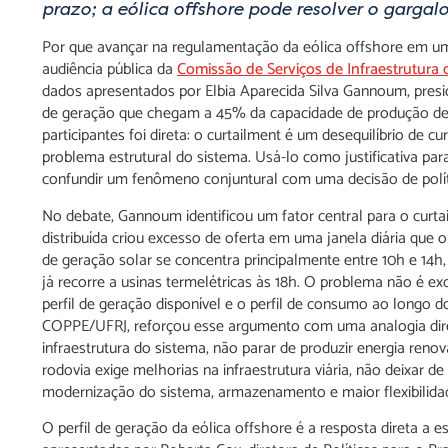
prazo; a eólica offshore pode resolver o gargalo
Por que avançar na regulamentação da eólica offshore em u
audiência pública da
Comissão de Serviços de Infraestrutura
dados apresentados por Elbia Aparecida Silva Gannoum, presid
de geração que chegam a 45% da capacidade de produção de i
participantes foi direta: o curtailment é um desequilíbrio de 
problema estrutural do sistema. Usá-lo como justificativa para
confundir um fenômeno conjuntural com uma decisão de políti
No debate, Gannoum identificou um fator central para o curt
distribuída criou excesso de oferta em uma janela diária que 
de geração solar se concentra principalmente entre 10h e 14h,
já recorre a usinas termelétricas às 18h. O problema não é e
perfil de geração disponível e o perfil de consumo ao longo 
COPPE/UFRJ, reforçou esse argumento com uma analogia diret
infraestrutura do sistema, não parar de produzir energia r
rodovia exige melhorias na infraestrutura viária, não deixar de
modernização do sistema, armazenamento e maior flexibilidade
O perfil de geração da eólica offshore é a resposta direta a