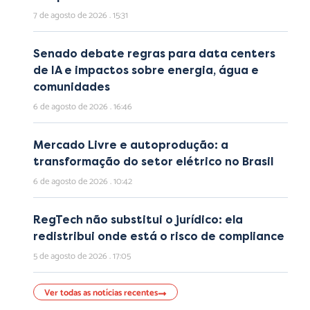
7 de agosto de 2026
15:31
Senado debate regras para data centers
de IA e impactos sobre energia, água e
comunidades
6 de agosto de 2026
16:46
Mercado Livre e autoprodução: a
transformação do setor elétrico no Brasil
6 de agosto de 2026
10:42
RegTech não substitui o jurídico: ela
redistribui onde está o risco de compliance
5 de agosto de 2026
17:05
Ver todas as notícias recentes