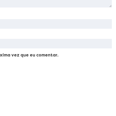
xima vez que eu comentar.
ellus, luctus nec ullamcorper mattis, pulvinar dapibus leo.