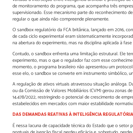
de monitoramento do programa, que acompanha três empresas
supervisionado. Esse mecanismo parte do reconhecimento de q
regular o que ainda não compreende plenamente.
O sandbox regulatório da FCA britânica, lançado em 2016, con
de cada ciclo experimental eram sistematicamente incorporad
na abertura do experimento, mas na disciplina aplicada à fase 
Contudo, o sandbox enfrenta uma limitação estrutural. Ele te
experimento, mas o que o regulador faz com esse conhecime
momento, o programa brasileiro não apresentou um protocolo c
esse elo, o sandbox se converte em instrumento simbólico, u
A regulação de ativos virtuais atravessou situação análoga. 
ou da Comissão de Valores Mobiliários (CVM) gerou zonas de in
14.478/2022, restringindo o potencial de crescimento de emp
estabelecidos em mercados com maior estabilidade normativ
DAS DEMANDAS REATIVAS À INTELIGÊNCIA REGULATÓRI
É nessa lacuna de capacidade técnica do Estado que o setor 
pontuais de isenção fiscal perdeu eficácia e, sobretudo, perde