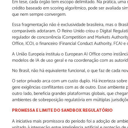
Em tese, cada órgão tem escopo delimitado. Na prática, um
crédito baseado em scoring algorítmico, pode ser avaliada si
que nem sempre convergem.
Essa fragmentação não é exclusividade brasileira, mas o Br
comparáveis adotaram. O Reino Unido criou o Digital Regulati
regulador de concorrência (Competition and Markets Authorit
Office, ICO), o financeiro (Financial Conduct Authority, FCA)
A União Europeia instituiu o European AI Office como instânci
modelos de IA de uso geral e na coordenação com as autorida
No Brasil, não há equivalente funcional, o que faz de cada n
O setor privado arca com um custo duplo. Há incerteza sobre 
gere exigências conflitantes com as de outro. Esse ambiente
outro lado, beneficia grandes plataformas globais, que chega
ambientes de sobreposição regulatória em múltiplas jurisdiçõ
PROMESSA E LIMITE DO SANDBOX REGULATÓRIO
A iniciativa mais promissora do período foi a adoção de ambi
voltado à interseção entre inteligência artificial e proteção d