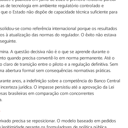
 de tecnologia em ambiente regulatório controlado e
ue o Estado não dispõe de capacidade técnica suficiente para
solidou-se como referência internacional porque os resultados
os à atualização das normas do regulador. O êxito não estava
seguinte.
rmina. A questão decisiva não é o que se aprende durante o
nto quando precisa convertê-lo em norma permanente. Até o
laro de transição entre o piloto e a regulação definitiva. Sem
ma abertura formal sem consequências normativas práticas.
Durante anos, a indefinição sobre a competência do Banco Central
certeza jurídica. O impasse persistiu até a aprovação da Lei
resas brasileiras em comparação com concorrentes
a.
A
privado precisa se reposicionar. O modelo baseado em pedidos
u legitimidade perante os formuladores de política pública.