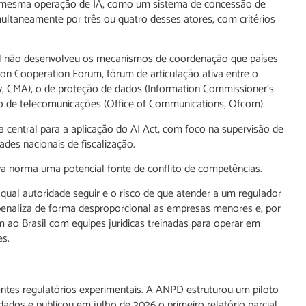
a mesma operação de IA, como um sistema de concessão de
multaneamente por três ou quatro desses atores, com critérios
asil não desenvolveu os mecanismos de coordenação que países
on Cooperation Forum, fórum de articulação ativa entre o
y, CMA), o de proteção de dados (Information Commissioner’s
 e o de telecomunicações (Office of Communications, Ofcom).
a central para a aplicação do AI Act, com foco na supervisão de
des nacionais de fiscalização.
ova norma uma potencial fonte de conflito de competências.
qual autoridade seguir e o risco de que atender a um regulador
 penaliza de forma desproporcional as empresas menores e, por
m ao Brasil com equipes jurídicas treinadas para operar em
es.
entes regulatórios experimentais. A ANPD estruturou um piloto
e dados e publicou em julho de 2026 o primeiro relatório parcial