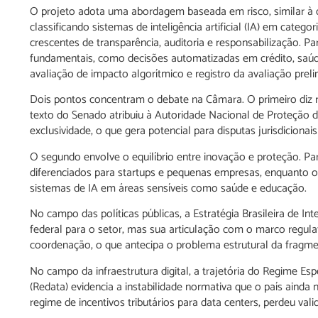
O projeto adota uma abordagem baseada em risco, similar à 
classificando sistemas de inteligência artificial (IA) em cate
crescentes de transparência, auditoria e responsabilização. Pa
fundamentais, como decisões automatizadas em crédito, saúd
avaliação de impacto algorítmico e registro da avaliação prelim
Dois pontos concentram o debate na Câmara. O primeiro diz r
texto do Senado atribuiu à Autoridade Nacional de Proteçã
exclusividade, o que gera potencial para disputas jurisdicionais
O segundo envolve o equilíbrio entre inovação e proteção. 
diferenciados para startups e pequenas empresas, enquanto or
sistemas de IA em áreas sensíveis como saúde e educação.
No campo das políticas públicas, a Estratégia Brasileira de Int
federal para o setor, mas sua articulação com o marco regul
coordenação, o que antecipa o problema estrutural da fragm
No campo da infraestrutura digital, a trajetória do Regime Esp
(Redata) evidencia a instabilidade normativa que o país ainda 
regime de incentivos tributários para data centers, perdeu val