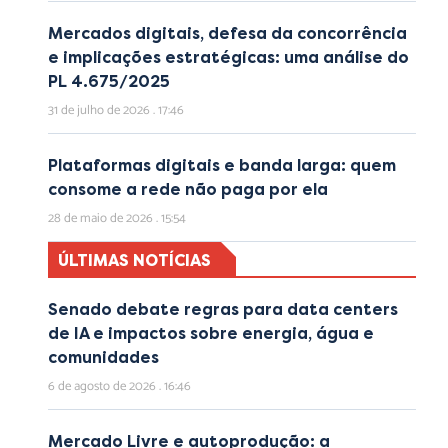
Mercados digitais, defesa da concorrência
e implicações estratégicas: uma análise do
PL 4.675/2025
31 de julho de 2026
17:46
Plataformas digitais e banda larga: quem
consome a rede não paga por ela
28 de maio de 2026
15:54
ÚLTIMAS NOTÍCIAS
Senado debate regras para data centers
de IA e impactos sobre energia, água e
comunidades
6 de agosto de 2026
16:46
Mercado Livre e autoprodução: a