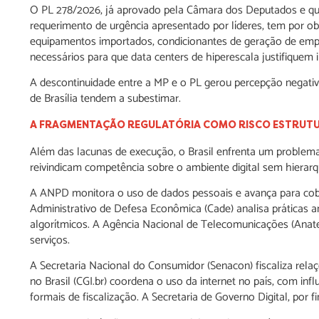
O PL 278/2026, já aprovado pela Câmara dos Deputados e qu
requerimento de urgência apresentado por líderes, tem por 
equipamentos importados, condicionantes de geração de empre
necessários para que data centers de hiperescala justifiquem 
A descontinuidade entre a MP e o PL gerou percepção negativa
de Brasília tendem a subestimar.
A FRAGMENTAÇÃO REGULATÓRIA COMO RISCO ESTRUT
Além das lacunas de execução, o Brasil enfrenta um problema e
reivindicam competência sobre o ambiente digital sem hierarqu
A ANPD monitora o uso de dados pessoais e avança para cob
Administrativo de Defesa Econômica (Cade) analisa práticas a
algorítmicos. A Agência Nacional de Telecomunicações (Anat
serviços.
A Secretaria Nacional do Consumidor (Senacon) fiscaliza rela
no Brasil (CGI.br) coordena o uso da internet no país, com inf
formais de fiscalização. A Secretaria de Governo Digital, por 