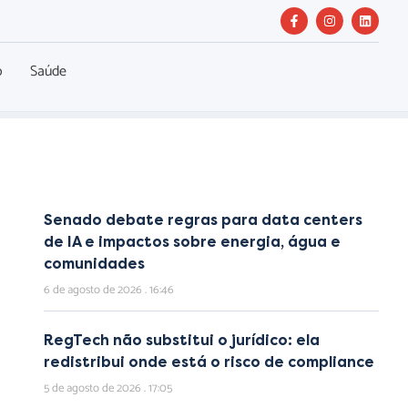
o
Saúde
Senado debate regras para data centers
de IA e impactos sobre energia, água e
comunidades
6 de agosto de 2026
16:46
RegTech não substitui o jurídico: ela
redistribui onde está o risco de compliance
5 de agosto de 2026
17:05