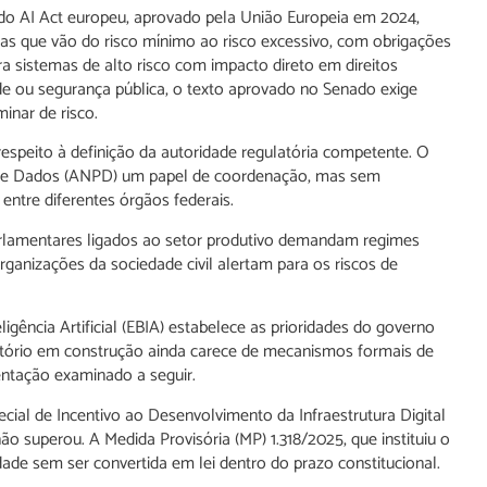
do AI Act europeu, aprovado pela União Europeia em 2024,
gorias que vão do risco mínimo ao risco excessivo, com obrigações
ra sistemas de alto risco com impacto direto em direitos
e ou segurança pública, o texto aprovado no Senado exige
inar de risco.
espeito à definição da autoridade regulatória competente. O
o de Dados (ANPD) um papel de coordenação, mas sem
 entre diferentes órgãos federais.
Parlamentares ligados ao setor produtivo demandam regimes
ganizações da sociedade civil alertam para os riscos de
eligência Artificial (EBIA) estabelece as prioridades do governo
atório em construção ainda carece de mecanismos formais de
entação examinado a seguir.
ecial de Incentivo ao Desenvolvimento da Infraestrutura Digital
não superou. A Medida Provisória (MP) 1.318/2025, que instituiu o
idade sem ser convertida em lei dentro do prazo constitucional.