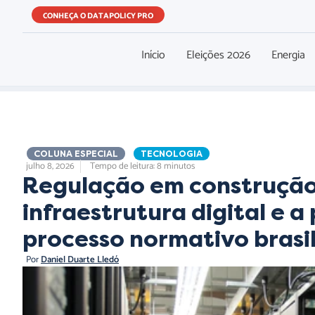
CONHEÇA O DATAPOLICY PRO
Início
Eleições 2026
Energia
,
COLUNA ESPECIAL
,
,
TECNOLOGIA
julho 8, 2026
Tempo de leitura: 8 minutos
Regulação em construção: 
infraestrutura digital e a
processo normativo brasil
Por
Daniel Duarte Lledó