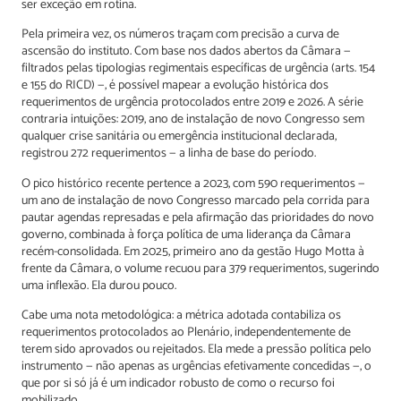
ser exceção em rotina.
Pela primeira vez, os números traçam com precisão a curva de
ascensão do instituto. Com base nos dados abertos da Câmara —
filtrados pelas tipologias regimentais específicas de urgência (arts. 154
e 155 do RICD) —, é possível mapear a evolução histórica dos
requerimentos de urgência protocolados entre 2019 e 2026. A série
contraria intuições: 2019, ano de instalação de novo Congresso sem
qualquer crise sanitária ou emergência institucional declarada,
registrou 272 requerimentos — a linha de base do período.
O pico histórico recente pertence a 2023, com 590 requerimentos —
um ano de instalação de novo Congresso marcado pela corrida para
pautar agendas represadas e pela afirmação das prioridades do novo
governo, combinada à força política de uma liderança da Câmara
recém-consolidada. Em 2025, primeiro ano da gestão Hugo Motta à
frente da Câmara, o volume recuou para 379 requerimentos, sugerindo
uma inflexão. Ela durou pouco.
Cabe uma nota metodológica: a métrica adotada contabiliza os
requerimentos protocolados ao Plenário, independentemente de
terem sido aprovados ou rejeitados. Ela mede a pressão política pelo
instrumento — não apenas as urgências efetivamente concedidas —, o
que por si só já é um indicador robusto de como o recurso foi
mobilizado.