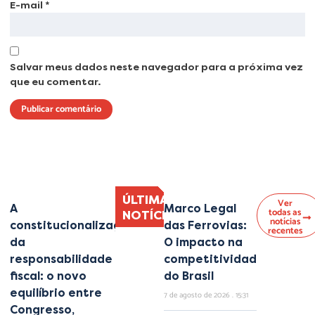
E-mail
*
Salvar meus dados neste navegador para a próxima vez
que eu comentar.
Lorem ipsum dolor sit amet, consectetur adipiscing elit. Ut elit tellus, luctus
nec ullamcorper mattis, pulvinar dapibus leo.
ÚLTIMAS
Ver
A
Marco Legal
todas as
NOTÍCIAS
notícias
constitucionalização
das Ferrovias:
recentes
da
O impacto na
responsabilidade
competitividade
fiscal: o novo
do Brasil
equilíbrio entre
7 de agosto de 2026
15:31
Congresso,