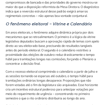
compromissos de bancada e das prioridades do governo mostrou-se
maior do que a disposição reformista da Mesa Diretora. O diagnóstico
indica que a reversão estrutural desse padrão exigirá amarras
regimentais concretas — não apenas boa vontade conjuntural.
O fenômeno eleitoral – Vitrine e Calendário
Em anos eleitorais, o fenômeno adquire dinâmica própria por dois
mecanismos que se retroalimentam. O primeiro é a lógica da vitrine
legislativa: deputados buscam a aprovação rápida de temas com apelo
direto ao seu eleitorado-base, precisando de resultados tangíveis
antes do período eleitoral. O segundo é o calendário restritivo: a
proximidade das eleições de outubro reduz drasticamente o tempo
hábil para tramitações longas nas comissões, forçando o Plenário a
concentrar a decisão final.
Com o recesso eleitoral comprimindo o calendário a partir de julho e
as sessões tornando-se esparsas até outubro, o tempo hábil para
tramitações ordinárias longas desaparece. Proposições que não
forem votadas até o fim da legislatura são arquivadas. Esse horizonte
cria um incentivo estrutural poderoso para antecipar votações por
meio do requerimento de urgência — concentrando no primeiro
semestre o que o rito ordinário distribuiria ao longo do ano.