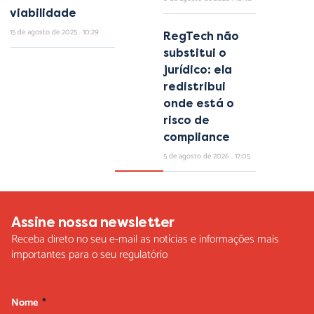
viabilidade
15 de agosto de 2025
10:29
RegTech não
substitui o
jurídico: ela
redistribui
onde está o
risco de
compliance
5 de agosto de 2026
17:05
Assine nossa newsletter
Receba direto no seu e-mail as notícias e informações mais
importantes para o seu regulatório
Nome