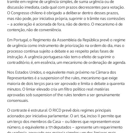
tramite em regime de urgência simples, de suma urgência ou de
discussão imediata, cada qual com prazos decrescentes para votação.
O Congresso chileno é obrigado a deliberar dentro desses prazos,
mas não pode, por iniciativa própria, suprimir o trâmite nas comissões
— a aceleração é acionada de fora, não de dentro. O mecanismo é de
contenção, não de conveniência.
Em Portugal, o Regimento da Assembleia da República prevê o regime
de urgência como instrumento de priorização na ordem do dia, mas o
processo continua sujeito a debate e ao respeito pelas fases de
instrução. A urgência portuguesa não tem o efeito de suprimir o
contraditório; é, em essência, um mecanismo de ordenação de agenda.
Nos Estados Unidos, o equivalente mais próximo na Câmara dos
Representantes é a suspension of the rules, mecanismo que exige
maioria de dois terços para ser aprovado e limita o debate a quarenta
minutos. O limiar elevado cria um filtro político real: matérias
aprovadas sob suspension of the rules tendem a ser genuinamente
consensuais.
O contraste é estrutural. O RICD prevê dois regimes principais
acionados por iniciativa parlamentar. O art. 154, inciso II permite que
um terço dos membros da Casa — ou líderes que representem esse
número, o equivalente a 171 deputados — apresente um requerimento