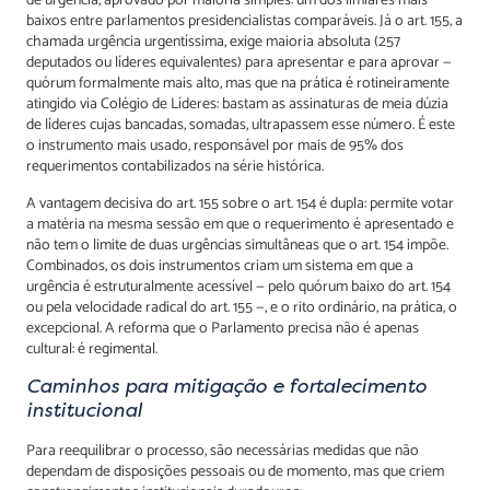
de urgência, aprovado por maioria simples: um dos limiares mais
baixos entre parlamentos presidencialistas comparáveis. Já o art. 155, a
chamada urgência urgentíssima, exige maioria absoluta (257
deputados ou líderes equivalentes) para apresentar e para aprovar —
quórum formalmente mais alto, mas que na prática é rotineiramente
atingido via Colégio de Líderes: bastam as assinaturas de meia dúzia
de líderes cujas bancadas, somadas, ultrapassem esse número. É este
o instrumento mais usado, responsável por mais de 95% dos
requerimentos contabilizados na série histórica.
A vantagem decisiva do art. 155 sobre o art. 154 é dupla: permite votar
a matéria na mesma sessão em que o requerimento é apresentado e
não tem o limite de duas urgências simultâneas que o art. 154 impõe.
Combinados, os dois instrumentos criam um sistema em que a
urgência é estruturalmente acessível — pelo quórum baixo do art. 154
ou pela velocidade radical do art. 155 —, e o rito ordinário, na prática, o
excepcional. A reforma que o Parlamento precisa não é apenas
cultural: é regimental.
Caminhos para mitigação e fortalecimento
institucional
Para reequilibrar o processo, são necessárias medidas que não
dependam de disposições pessoais ou de momento, mas que criem