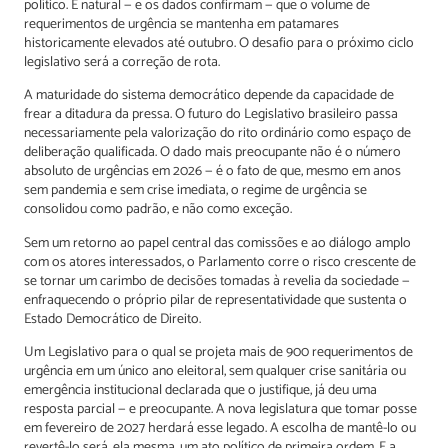
político. É natural — e os dados confirmam — que o volume de
requerimentos de urgência se mantenha em patamares
historicamente elevados até outubro. O desafio para o próximo ciclo
legislativo será a correção de rota.
A maturidade do sistema democrático depende da capacidade de
frear a ditadura da pressa. O futuro do Legislativo brasileiro passa
necessariamente pela valorização do rito ordinário como espaço de
deliberação qualificada. O dado mais preocupante não é o número
absoluto de urgências em 2026 — é o fato de que, mesmo em anos
sem pandemia e sem crise imediata, o regime de urgência se
consolidou como padrão, e não como exceção.
Sem um retorno ao papel central das comissões e ao diálogo amplo
com os atores interessados, o Parlamento corre o risco crescente de
se tornar um carimbo de decisões tomadas à revelia da sociedade —
enfraquecendo o próprio pilar de representatividade que sustenta o
Estado Democrático de Direito.
Um Legislativo para o qual se projeta mais de 900 requerimentos de
urgência em um único ano eleitoral, sem qualquer crise sanitária ou
emergência institucional declarada que o justifique, já deu uma
resposta parcial — e preocupante. A nova legislatura que tomar posse
em fevereiro de 2027 herdará esse legado. A escolha de mantê-lo ou
revertê-lo será, ela mesma, um ato político de primeira ordem. E a