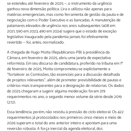
se estendeu até fevereiro de 2025 —, o instrumento da urgência
ganhou nova dimensão política. Lira o utilizou não apenas para
matérias emergenciais, mas como ferramenta de gestão da pauta e de
negociação com o Poder Executivo e as bancadas. A manutenção de
patamares elevados de urgência nos anos subsequentes (408 em
2021, 590 em 2023, 490 em 2024) sugere que o estado de exceção
legislativo inaugurado pela pandemia jamais foi efetivamente
revertido — foi, antes, normalizado.
A chegada de Hugo Motta (Republicanos-PB) à presidência da
Câmara, em fevereiro de 2025, abriu uma janela de expectativa
reformista. Em seu discurso de candidatura, proferido na tribuna em 1º
de fevereiro de 2025, Motta comprometeu-se explicitamente a
“fortalecer as Comissões, tão essenciais para a discussão detalhada
de projetos relevantes”, além de prometer previsibilidade de pautas e
critérios mais transparentes para a designação de relatorias. Os dados
de 2025 chegaram a sugerir alguma moderação: foram 379
requerimentos no ano, o segundo menor volume da série desde 2019
(272).
Essa tendência, porém, não resistiu à pressão do ciclo eleitoral. Os 422
requerimentos já protocolados nos primeiros cinco meses e meio de
2026 superam o total do ano anterior inteiro e apontam para uma
reversão robusta. A força inercial da agenda eleitoral, dos