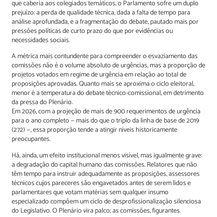
que caberia aos colegiados temáticos, o Parlamento sofre um duplo
prejuízo: a perda de qualidade técnica, dada a falta de tempo para
análise aprofundada, e a fragmentação do debate, pautado mais por
pressões políticas de curto prazo do que por evidências ou
necessidades sociais.
A métrica mais contundente para compreender o esvaziamento das
comissões não é o volume absoluto de urgências, mas a proporção de
projetos votados em regime de urgência em relação ao total de
proposições aprovadas. Quanto mais se aproxima o ciclo eleitoral,
menor é a temperatura do debate técnico-comissional, em detrimento
da pressa do Plenário.
Em 2026, com a projeção de mais de 900 requerimentos de urgência
para o ano completo — mais do que o triplo da linha de base de 2019
(272) —, essa proporção tende a atingir níveis historicamente
preocupantes.
Há, ainda, um efeito institucional menos visível, mas igualmente grave:
a degradação do capital humano das comissões. Relatores que não
têm tempo para instruir adequadamente as proposições, assessores
técnicos cujos pareceres são engavetados antes de serem lidos e
parlamentares que votam matérias sem qualquer insumo
especializado compõem um ciclo de desprofissionalização silenciosa
do Legislativo. O Plenário vira palco; as comissões, figurantes.