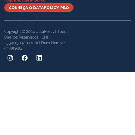
Foque no que importa.
CONHEÇA O DATAPOLICY PRO
Copyright © 2024 DataPolicy | Todos
Direitos Reservados | CNPJ:
25.340.504/0001-81 | Duns Number
921683584