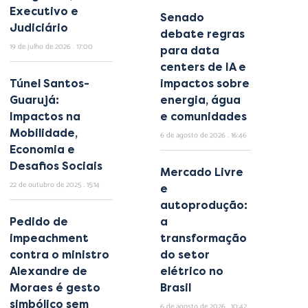
Executivo e
Senado
Judiciário
debate regras
19 de julho de 2026
17:00
para data
centers de IA e
Túnel Santos-
impactos sobre
Guarujá:
energia, água
Impactos na
e comunidades
Mobilidade,
6 de agosto de 2026
16:46
Economia e
Desafios Sociais
Mercado Livre
22 de outubro de 2025
15:14
e
autoprodução:
Pedido de
a
impeachment
transformação
contra o ministro
do setor
Alexandre de
elétrico no
Moraes é gesto
Brasil
simbólico sem
6 de agosto de 2026
10:42