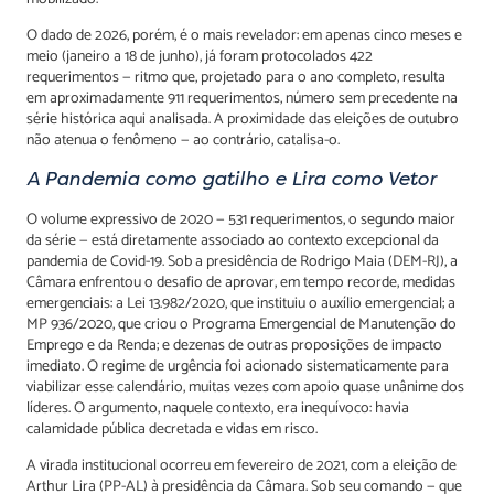
O dado de 2026, porém, é o mais revelador: em apenas cinco meses e
meio (janeiro a 18 de junho), já foram protocolados 422
requerimentos — ritmo que, projetado para o ano completo, resulta
em aproximadamente 911 requerimentos, número sem precedente na
série histórica aqui analisada. A proximidade das eleições de outubro
não atenua o fenômeno — ao contrário, catalisa-o.
A Pandemia como gatilho e Lira como Vetor
O volume expressivo de 2020 — 531 requerimentos, o segundo maior
da série — está diretamente associado ao contexto excepcional da
pandemia de Covid-19. Sob a presidência de Rodrigo Maia (DEM-RJ), a
Câmara enfrentou o desafio de aprovar, em tempo recorde, medidas
emergenciais: a Lei 13.982/2020, que instituiu o auxílio emergencial; a
MP 936/2020, que criou o Programa Emergencial de Manutenção do
Emprego e da Renda; e dezenas de outras proposições de impacto
imediato. O regime de urgência foi acionado sistematicamente para
viabilizar esse calendário, muitas vezes com apoio quase unânime dos
líderes. O argumento, naquele contexto, era inequívoco: havia
calamidade pública decretada e vidas em risco.
A virada institucional ocorreu em fevereiro de 2021, com a eleição de
Arthur Lira (PP-AL) à presidência da Câmara. Sob seu comando — que