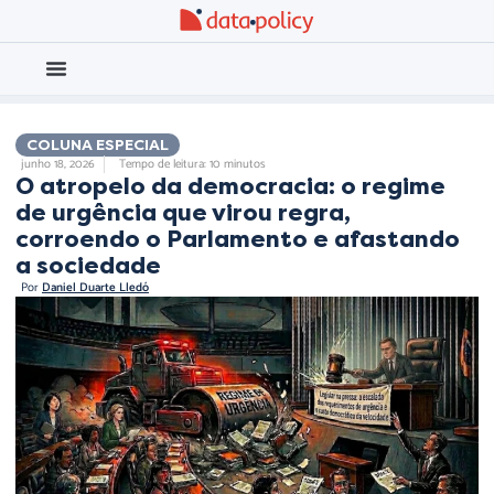
Eleições 2026
Meio Ambiente
COLUNA ESPECIAL
,
junho 18, 2026
Tempo de leitura: 10 minutos
O atropelo da democracia: o regime
de urgência que virou regra,
corroendo o Parlamento e afastando
a sociedade
Por
Daniel Duarte Lledó