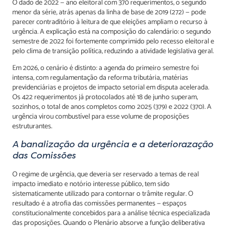
O dado de 2022 — ano eleitoral com 370 requerimentos, o segundo
menor da série, atrás apenas da linha de base de 2019 (272) — pode
parecer contraditório à leitura de que eleições ampliam o recurso à
urgência. A explicação está na composição do calendário: o segundo
semestre de 2022 foi fortemente comprimido pelo recesso eleitoral e
pelo clima de transição política, reduzindo a atividade legislativa geral.
Em 2026, o cenário é distinto: a agenda do primeiro semestre foi
intensa, com regulamentação da reforma tributária, matérias
previdenciárias e projetos de impacto setorial em disputa acelerada.
Os 422 requerimentos já protocolados até 18 de junho superam,
sozinhos, o total de anos completos como 2025 (379) e 2022 (370). A
urgência virou combustível para esse volume de proposições
estruturantes.
A banalização da urgência e a deteriorazação
das Comissões
O regime de urgência, que deveria ser reservado a temas de real
impacto imediato e notório interesse público, tem sido
sistematicamente utilizado para contornar o trâmite regular. O
resultado é a atrofia das comissões permanentes — espaços
constitucionalmente concebidos para a análise técnica especializada
das proposições. Quando o Plenário absorve a função deliberativa