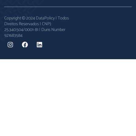
Copyright © 2024 DataPolicy | Todos
Direitos Reservados | CNPJ:
25.340.504/0001-81 | Duns Number
921683584