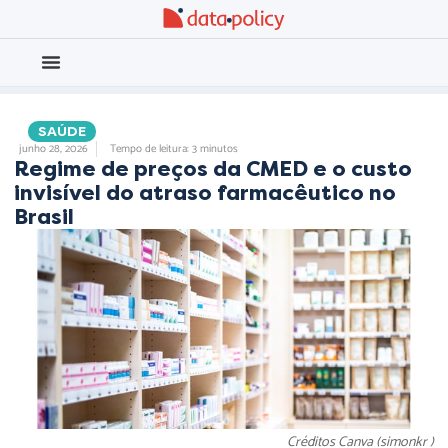
Eleições 2026
Meio Ambiente
,
,
SAÚDE
junho 28, 2026
Tempo de leitura: 3 minutos
Regime de preços da CMED e o custo
invisível do atraso farmacêutico no
Brasil
Créditos Canva (simonkr )