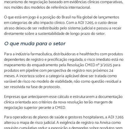
mecanismo de negociação baseado em evidências clínicas comparativas,
nos moldes dos modelos de referência internacional.
O que está em jogo é a posição do Brasil na fila global de lançamentos
em categorias de alto impacto clínico. Com a ADI 7.265, o custo desse
atraso deixou de ser redistribuído pelo sistema judicial e passou a recair
diretamente sobre a sustentabilidade de longo prazo do setor.
O que muda para o setor
Para a indústria farmacêutica, distribuidoras e healthtechs com produtos
dependentes de registro e precificação regulada, o risco imediato está no
mapeamento do enquadramento pela Resolução CMED nº 3/2025 para
produtos em pipeline com perspectiva de registro nos próximos 24
meses. A incerteza sobre a categoria aplicável deve ser tratada como
variável de risco no modelo de viabilidade, não como questão residual a
ser resolvida na fase de protocolo.
Empresas que anteciparem esse cálculo e estruturarem a documentação
clínica orientada aos critérios da nova resolução terão margem de
negociação superior perante a CMED.
Para operadoras de planos de saúde e gestores hospitalares, a ADI 7.265
alterou o mapa de risco judicial. A exigência de registro na Anvisa como
requisito cumulativo reduz a exposição a demandas sobre produtos sem