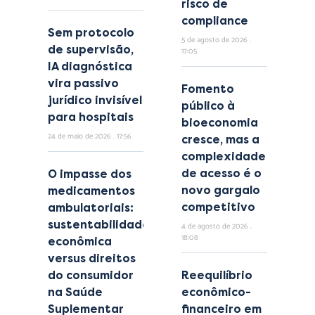
risco de
compliance
Sem protocolo
5 de agosto de 2026
de supervisão,
17:05
IA diagnóstica
vira passivo
Fomento
jurídico invisível
público à
para hospitais
bioeconomia
24 de maio de 2026
17:56
cresce, mas a
complexidade
de acesso é o
O impasse dos
novo gargalo
medicamentos
competitivo
ambulatoriais:
sustentabilidade
4 de agosto de 2026
18:08
econômica
versus direitos
do consumidor
Reequilíbrio
na Saúde
econômico-
Suplementar
financeiro em