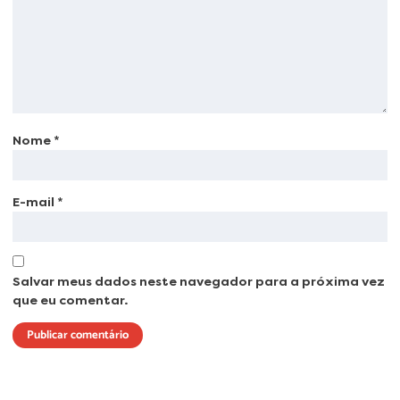
Nome
*
E-mail
*
Salvar meus dados neste navegador para a próxima vez
que eu comentar.
Lorem ipsum dolor sit amet, consectetur adipiscing elit. Ut elit tellus, luctus
nec ullamcorper mattis, pulvinar dapibus leo.