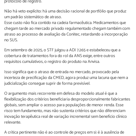
protocolo de registro.
Não há veto explícito: há uma decisão racional de portfólio que produz
um padrão sistemático de atraso.
Esse custo não fica contido na cadeia farmacêutica. Medicamentos que
chegam tarde ao mercado privado regulamentado chegam também com
atraso ao processo de avaliação da Conitec, retardando a incorporação
no SUS.
Em setembro de 2025, o STF julgou a ADI 7.265 e estabeleceu que a
cobertura de tratamentos fora do rol da ANS exige, entre outros
requisitos cumulativos, o registro do produto na Anvisa.
Isso significa que o atraso de entrada no mercado, provocado pela
incerteza de precificação da CMED, agora produz uma lacuna que nem a
judicialização consegue suprir de forma previsível.
O argumento mais recorrente em defesa do modelo atual é que a
flexibilização dos critérios beneficiaria desproporcionalmente fabricantes
globais, sem ampliar o acesso para populações de menor renda. Esse
risco tem fundamento, mas não sustenta critérios que não diferenciam
inovação terapêutica real de variação incremental sem benefício clínico
relevante.
A crítica pertinente não é ao controle de preços em si: é à ausência de