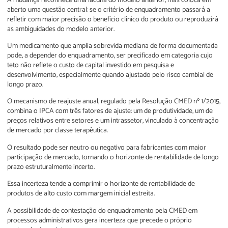
A mudança reconhece uma lacuna do modelo anterior, mas coloca em
aberto uma questão central: se o critério de enquadramento passará a
refletir com maior precisão o benefício clínico do produto ou reproduzirá
as ambiguidades do modelo anterior.
Um medicamento que amplia sobrevida mediana de forma documentada
pode, a depender do enquadramento, ser precificado em categoria cujo
teto não reflete o custo de capital investido em pesquisa e
desenvolvimento, especialmente quando ajustado pelo risco cambial de
longo prazo.
O mecanismo de reajuste anual, regulado pela Resolução CMED nº 1/2015,
combina o IPCA com três fatores de ajuste: um de produtividade, um de
preços relativos entre setores e um intrassetor, vinculado à concentração
de mercado por classe terapêutica.
O resultado pode ser neutro ou negativo para fabricantes com maior
participação de mercado, tornando o horizonte de rentabilidade de longo
prazo estruturalmente incerto.
Essa incerteza tende a comprimir o horizonte de rentabilidade de
produtos de alto custo com margem inicial estreita.
A possibilidade de contestação do enquadramento pela CMED em
processos administrativos gera incerteza que precede o próprio