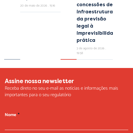
concessões de
20 de maio de 2026
15:16
infraestrutura:
da previsão
legal à
imprevisibilidade
prática
3 de agosto de 2026
19:58
Assine nossa newsletter
Receba direto no seu e-mail as notícias e informações mais
importantes para o seu regulatório
Nome