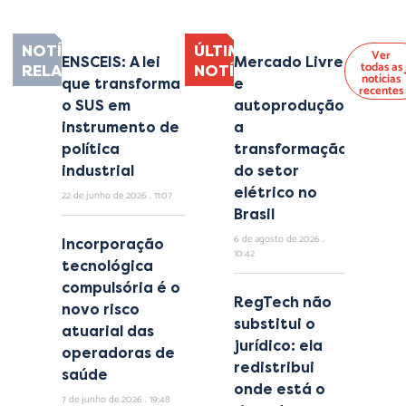
NOTÍCIAS
ÚLTIMAS
Ver
ENSCEIS: A lei
Mercado Livre
todas as
RELACIONADAS
NOTÍCIAS
notícias
que transforma
e
recentes
o SUS em
autoprodução:
instrumento de
a
política
transformação
industrial
do setor
elétrico no
22 de junho de 2026
11:07
Brasil
6 de agosto de 2026
Incorporação
10:42
tecnológica
compulsória é o
RegTech não
novo risco
substitui o
atuarial das
jurídico: ela
operadoras de
redistribui
saúde
onde está o
7 de junho de 2026
19:48